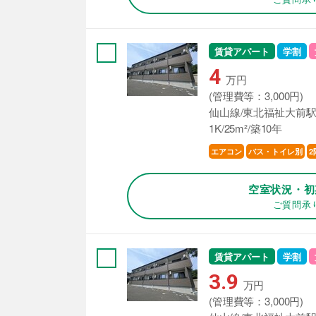
賃貸アパート
学割
4
万円
(管理費等：3,000円)
仙山線/東北福祉大前駅
1K/25m²/築10年
エアコン
バス・トイレ別
2
空室状況・初
ご質問承
賃貸アパート
学割
3.9
万円
(管理費等：3,000円)