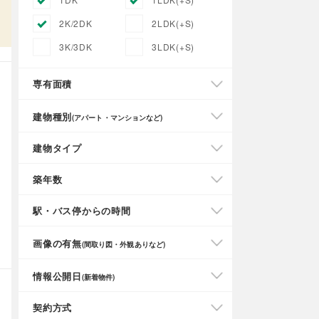
2K/2DK
2LDK(+S)
3K/3DK
3LDK(+S)
専有面積
建物種別
(アパート・マンションなど)
建物タイプ
築年数
駅・バス停からの時間
画像の有無
(間取り図・外観ありなど)
情報公開日
(新着物件)
契約方式