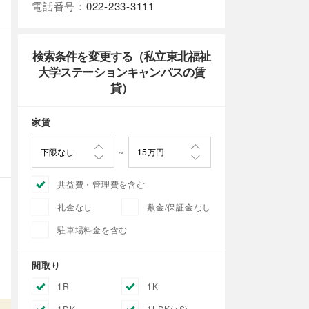
電話番号：
022-233-3111
検索条件を変更する（私立東北福祉
大学ステーションキャンパスの賃
貸）
家賃
共益費・管理費を含む
礼金なし
敷金/保証金なし
駐車場料金を含む
間取り
1R
1K
1DK
1LDK(+S)