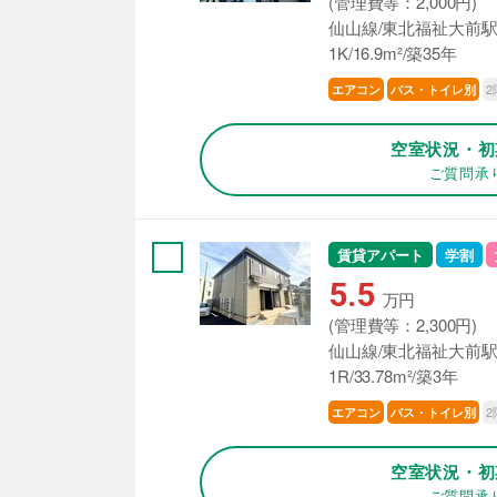
(管理費等：2,000円)
仙山線/東北福祉大前駅
1K/16.9m²/築35年
2
エアコン
バス・トイレ別
空室状況・初
ご質問承
賃貸アパート
学割
5.5
万円
(管理費等：2,300円)
仙山線/東北福祉大前駅
1R/33.78m²/築3年
2
エアコン
バス・トイレ別
空室状況・初
ご質問承