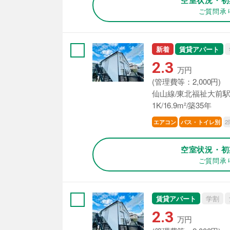
ご質問承
新着
賃貸アパート
2.3
万円
(管理費等：2,000円)
仙山線/東北福祉大前駅
1K/16.9m²/築35年
2
エアコン
バス・トイレ別
空室状況・初
ご質問承
賃貸アパート
学割
2.3
万円