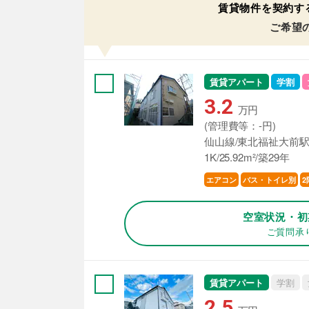
賃貸物件を契約す
ご希望
賃貸アパート
学割
3.2
万円
(管理費等：-円)
仙山線/東北福祉大前駅
1K/25.92m²/築29年
エアコン
バス・トイレ別
2
空室状況・初
ご質問承
賃貸アパート
学割
2.5