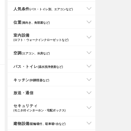
人気条件
(バス・トイレ別、エアコンなど)
位置
(南向き、角部屋など)
室内設備
(ロフト・ウォークインクローゼットなど)
空調
(エアコン、冷房など)
バス・トイレ
(温水洗浄便座など)
キッチン
(IH調理器など)
放送・通信
セキュリティ
(モニタ付インターホン・宅配ボックス)
建物設備
(駐輪場付、駐車場1台など)