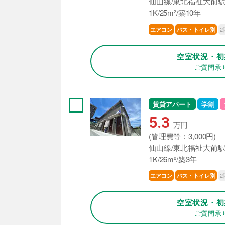
仙山線/東北福祉大前駅
1K/25m²/築10年
2
エアコン
バス・トイレ別
空室状況・初
ご質問承
賃貸アパート
学割
5.3
万円
(管理費等：3,000円)
仙山線/東北福祉大前駅
1K/26m²/築3年
2
エアコン
バス・トイレ別
空室状況・初
ご質問承