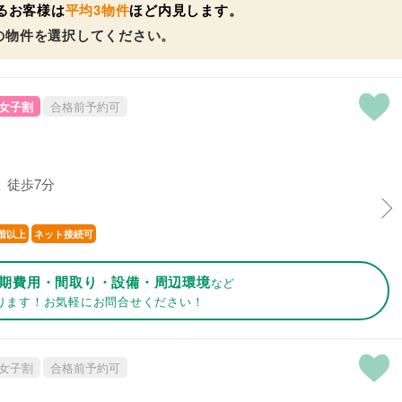
るお客様は
平均3物件
ほど内見します。
の物件を選択してください。
女子割
合格前予約可
 徒歩7分
階以上
ネット接続可
期費用・間取り・設備・周辺環境
など
ります！お気軽にお問合せください！
女子割
合格前予約可