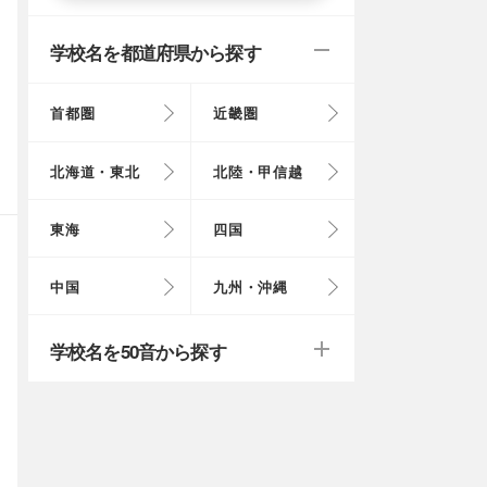
学校名を都道府県から探す
首都圏
近畿圏
東京都
大阪府
北海道
富山県
岐阜県
徳島県
鳥取県
福岡県
北海道・東北
北陸・甲信越
埼玉県
奈良県
岩手県
福井県
愛知県
愛媛県
岡山県
長崎県
東海
四国
茨城県
滋賀県
秋田県
山梨県
山口県
大分県
戻る
戻る
中国
九州・沖縄
群馬県
福島県
鹿児島県
戻る
戻る
戻る
戻る
戻る
戻る
学校名を50音から探す