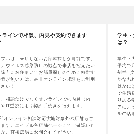
ンラインで相談、内見や契約できます
学生・
？
は？
イブルは、来店しないお部屋探しが可能です。
学生・
ロナウイルス感染防止の観点で来店を控えたい
平均で
、遠方にお住まいでお部屋探しのために移動す
割半（
時間が無い方は、是非オンライン相談をご利用
かなわ
ださい！
疎かに
で生活
た、相談だけでなくオンラインでの内見（内
りある
）やIT重説により契約手続きを行えます。
アによ
ルの店
一部オンライン相談対応実施対象外の店舗もご
います。エイブル各店舗ページにてご確認いた
くか、直接店舗にお問合せください。