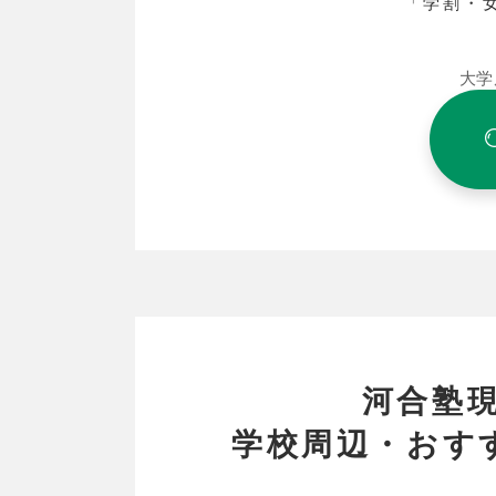
「学割・
大学
河合塾
学校周辺・おす