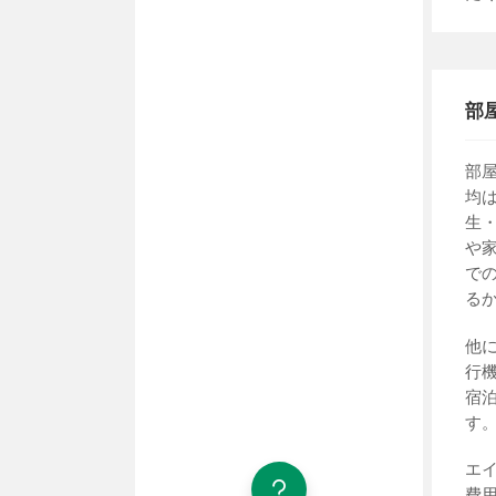
部
部
均
生
や
で
る
他
行
宿
す
エ
費