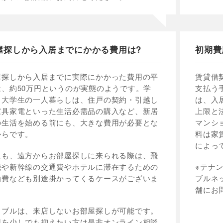
屋探しから入居までにかかる費用は?
初期費
屋探しから入居までに実際にかかった費用の平
賃貸借
は、約50万円というのが実態のようです。学
支払う
・大学生の一人暮らしは、住戸の契約・引越し
は、入
家具家電といった生活必需品の購入など、新居
上限と
の生活を始める前にも、大きな費用が必要とな
マンシ
からです。
料は家
によっ
にも、遠方からお部屋探しに来られる際は、飛
機や新幹線の交通費やホテルに滞在するための
※テナ
泊費なども別途掛かってくるケースがございま
ブルネ
。
舗にお
イブルは、来店しないお部屋探しが可能です。
用を少しでも抑えたい方は是非オンライン相談