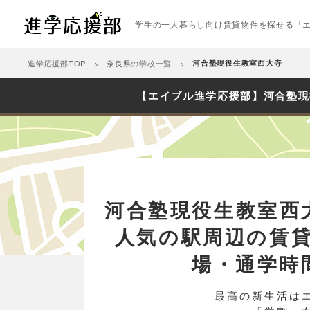
学生の一人暮らし向け賃貸物件を探せる「
進学応援部TOP
奈良県の学校一覧
河合塾現役生教室西大寺
【エイブル進学応援部】河合塾現
河合塾現役生教室西
人気の駅周辺の賃
場・通学時
最高の新生活は