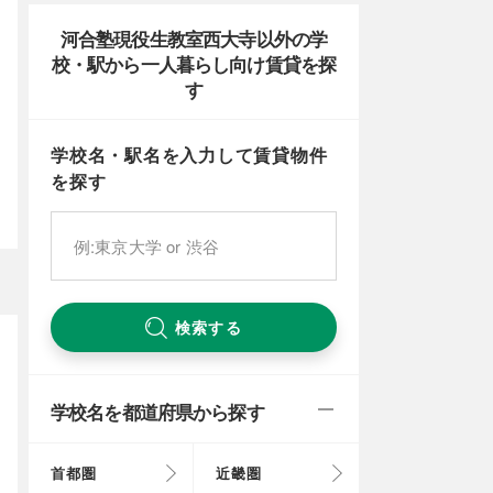
河合塾現役生教室西大寺以外の学
校・駅から一人暮らし向け賃貸を探
す
学校名・駅名を入力して賃貸物件
を探す
検索する
学校名を都道府県から探す
首都圏
近畿圏
東京都
大阪府
北海道
富山県
岐阜県
徳島県
鳥取県
福岡県