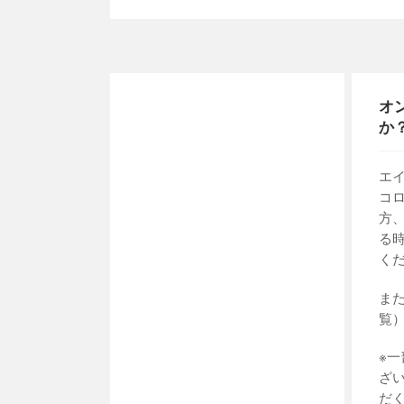
オ
か
エ
コ
方
る
く
ま
覧
※
ざ
だ