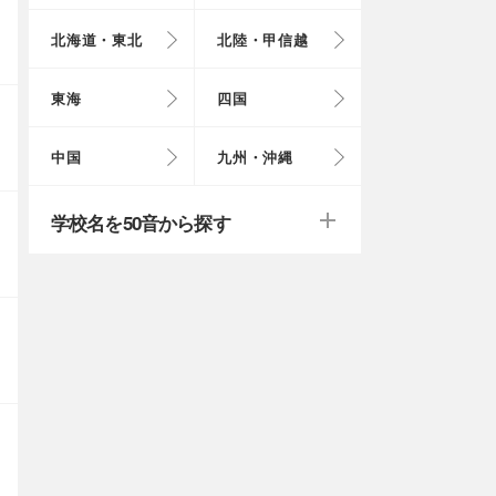
北海道・東北
北陸・甲信越
埼玉県
奈良県
岩手県
福井県
愛知県
愛媛県
岡山県
長崎県
東海
四国
茨城県
滋賀県
秋田県
山梨県
山口県
大分県
戻る
戻る
中国
九州・沖縄
群馬県
福島県
鹿児島県
戻る
戻る
戻る
戻る
戻る
戻る
学校名を50音から探す