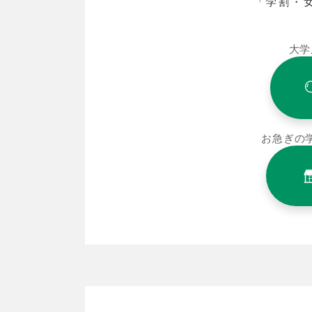
「学割・
大学
お急ぎの