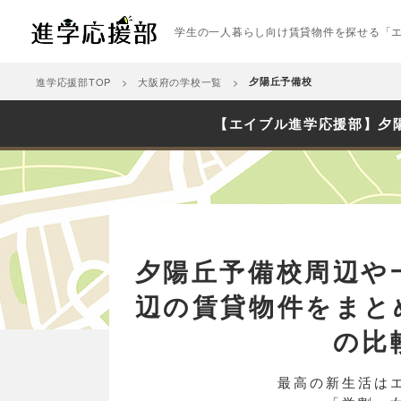
学生の一人暮らし向け賃貸物件を探せる「
進学応援部TOP
大阪府の学校一覧
夕陽丘予備校
【エイブル進学応援部】夕
夕陽丘予備校周辺や
辺の賃貸物件をまと
の比
最高の新生活は