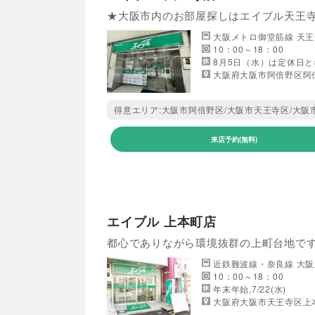
★大阪市内のお部屋探しはエイブル天王
大阪メトロ御堂筋線 天王
10：00～18：00
8月5日（水）は定休日
大阪府大阪市阿倍野区阿倍野
来店予約(無料)
エイブル 上本町店
都心でありながら環境抜群の上町台地で
近鉄難波線・奈良線 大
10：00～18：00
年末年始,7/22(水)
大阪府大阪市天王寺区上本