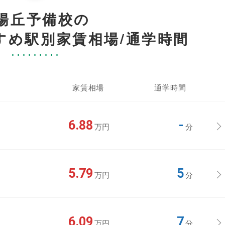
陽丘予備校の
すめ駅別家賃相場/通学時間
家賃相場
通学時間
6.88
-
万円
分
5.79
5
万円
分
6.09
7
万円
分