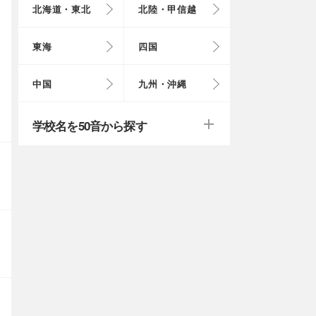
北海道・東北
北陸・甲信越
埼玉県
奈良県
岩手県
福井県
愛知県
愛媛県
岡山県
長崎県
東海
四国
茨城県
滋賀県
秋田県
山梨県
山口県
大分県
戻る
戻る
中国
九州・沖縄
群馬県
福島県
鹿児島県
戻る
戻る
戻る
戻る
戻る
戻る
学校名を50音から探す