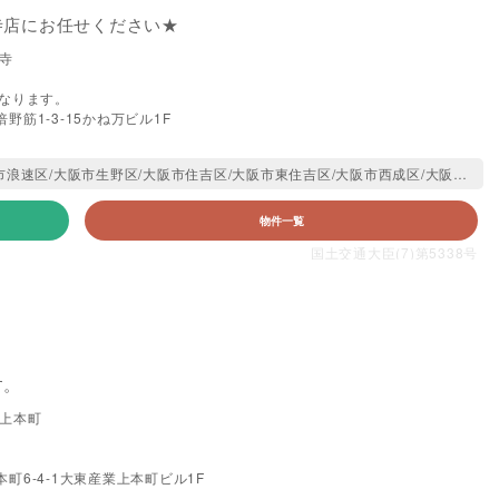
寺店にお任せください★
寺
となります。
筋1-3-15かね万ビル1F
得意エリア:大阪市阿倍野区/大阪市天王寺区/大阪市浪速区/大阪市生野区/大阪市住吉区/大阪市東住吉区/大阪市西成区/大阪市平野区/大阪市北区/大阪市中央区
物件一覧
国土交通大臣(7)第5338号
す。
阪上本町
町6-4-1大東産業上本町ビル1F