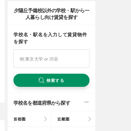
夕陽丘予備校以外の学校・駅から一
人暮らし向け賃貸を探す
学校名・駅名を入力して賃貸物件
を探す
検索する
学校名を都道府県から探す
首都圏
近畿圏
東京都
大阪府
北海道
富山県
岐阜県
徳島県
鳥取県
福岡県