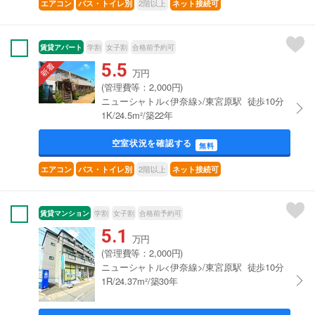
2階以上
エアコン
バス・トイレ別
ネット接続可
賃貸アパート
学割
女子割
合格前予約可
5.5
万円
(管理費等：2,000円)
ニューシャトル<伊奈線>/東宮原駅 徒歩10分
1K/24.5m²/築22年
空室状況を確認する
無料
2階以上
エアコン
バス・トイレ別
ネット接続可
賃貸マンション
学割
女子割
合格前予約可
5.1
万円
(管理費等：2,000円)
ニューシャトル<伊奈線>/東宮原駅 徒歩10分
1R/24.37m²/築30年