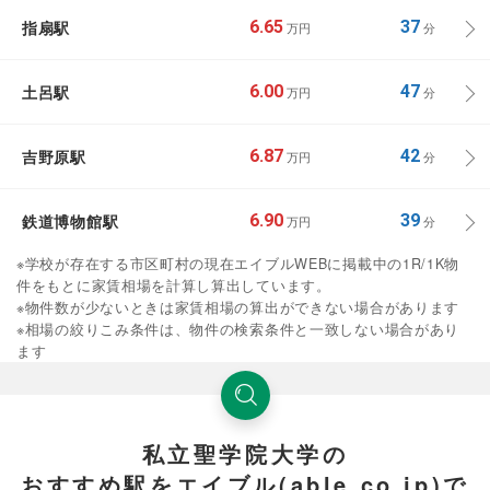
指扇駅
6.65
37
万円
分
土呂駅
6.00
47
万円
分
吉野原駅
6.87
42
万円
分
鉄道博物館駅
6.90
39
万円
分
※学校が存在する市区町村の現在エイブルWEBに掲載中の1R/1K物
件をもとに家賃相場を計算し算出しています。
※物件数が少ないときは家賃相場の算出ができない場合があります
※相場の絞りこみ条件は、物件の検索条件と一致しない場合があり
ます
私立聖学院大学の
おすすめ駅をエイブル(able.co.jp)で