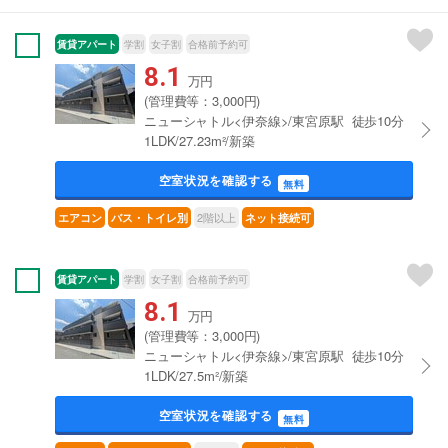
賃貸アパート
学割
女子割
合格前予約可
8.1
万円
(管理費等：3,000円)
ニューシャトル<伊奈線>/東宮原駅 徒歩10分
1LDK/27.23m²/新築
空室状況を確認する
無料
2階以上
エアコン
バス・トイレ別
ネット接続可
賃貸アパート
学割
女子割
合格前予約可
8.1
万円
(管理費等：3,000円)
ニューシャトル<伊奈線>/東宮原駅 徒歩10分
1LDK/27.5m²/新築
空室状況を確認する
無料