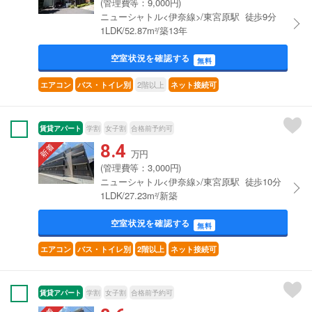
(管理費等：9,000円)
ニューシャトル<伊奈線>/東宮原駅 徒歩9分
1LDK/52.87m²/築13年
空室状況を確認する
無料
2階以上
エアコン
バス・トイレ別
ネット接続可
賃貸アパート
学割
女子割
合格前予約可
8.4
万円
(管理費等：3,000円)
ニューシャトル<伊奈線>/東宮原駅 徒歩10分
1LDK/27.23m²/新築
空室状況を確認する
無料
エアコン
バス・トイレ別
2階以上
ネット接続可
賃貸アパート
学割
女子割
合格前予約可