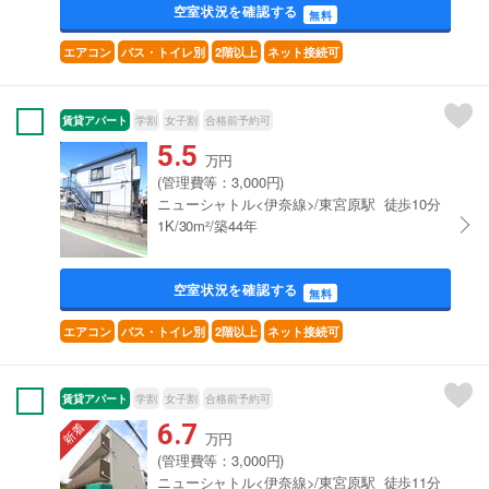
空室状況を確認する
無料
エアコン
バス・トイレ別
2階以上
ネット接続可
賃貸アパート
学割
女子割
合格前予約可
5.5
万円
(管理費等：3,000円)
ニューシャトル<伊奈線>/東宮原駅 徒歩10分
1K/30m²/築44年
空室状況を確認する
無料
エアコン
バス・トイレ別
2階以上
ネット接続可
賃貸アパート
学割
女子割
合格前予約可
6.7
万円
(管理費等：3,000円)
ニューシャトル<伊奈線>/東宮原駅 徒歩11分