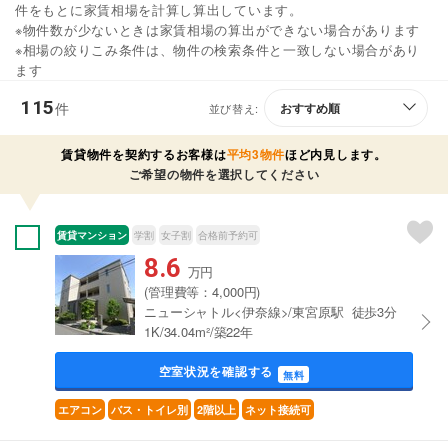
件をもとに家賃相場を計算し算出しています。
※物件数が少ないときは家賃相場の算出ができない場合があります
※相場の絞りこみ条件は、物件の検索条件と一致しない場合があり
ます
115
件
並び替え:
賃貸物件を契約するお客様は
平均3物件
ほど内見します。
ご希望の物件を選択してください
賃貸マンション
学割
女子割
合格前予約可
8.6
万円
(管理費等：4,000円)
ニューシャトル<伊奈線>/東宮原駅 徒歩3分
1K/34.04m²/築22年
空室状況を確認する
無料
エアコン
バス・トイレ別
2階以上
ネット接続可