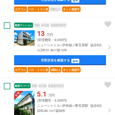
無料
2階以上
エアコン
バス・トイレ別
ネット接続可
賃貸マンション
学割
女子割
合格前予約可
13
万円
(管理費等：9,000円)
ニューシャトル<伊奈線>/東宮原駅 徒歩8分
1LDK/51.8m²/築12年
空室状況を確認する
無料
エアコン
バス・トイレ別
2階以上
ネット接続可
賃貸アパート
学割
女子割
合格前予約可
5.1
万円
(管理費等：4,000円)
ニューシャトル<伊奈線>/東宮原駅 徒歩8分
2DK/40.1m²/築38年