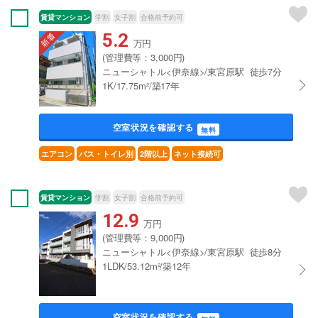
賃貸マンション
学割
女子割
合格前予約可
5.2
万円
(管理費等：3,000円)
ニューシャトル<伊奈線>/東宮原駅 徒歩7分
1K/17.75m²/築17年
空室状況を確認する
無料
エアコン
バス・トイレ別
2階以上
ネット接続可
賃貸マンション
学割
女子割
合格前予約可
12.9
万円
(管理費等：9,000円)
ニューシャトル<伊奈線>/東宮原駅 徒歩8分
1LDK/53.12m²/築12年
空室状況を確認する