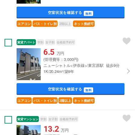
空室状況を確認する
無料
2階以上
エアコン
バス・トイレ別
ネット接続可
賃貸アパート
学割
女子割
合格前予約可
6.5
万円
(管理費等：3,000円)
ニューシャトル<伊奈線>/東宮原駅 徒歩9分
1K/20.24m²/築9年
空室状況を確認する
無料
エアコン
バス・トイレ別
2階以上
ネット接続可
賃貸マンション
学割
女子割
合格前予約可
13.2
万円