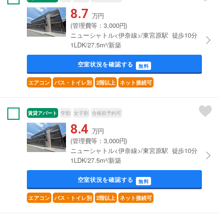
8.7
万円
(管理費等：3,000円)
ニューシャトル<伊奈線>/東宮原駅 徒歩10分
1LDK/27.5m²/新築
空室状況を確認する
無料
エアコン
バス・トイレ別
2階以上
ネット接続可
賃貸アパート
学割
女子割
合格前予約可
8.4
万円
(管理費等：3,000円)
ニューシャトル<伊奈線>/東宮原駅 徒歩10分
1LDK/27.5m²/新築
空室状況を確認する
無料
エアコン
バス・トイレ別
2階以上
ネット接続可