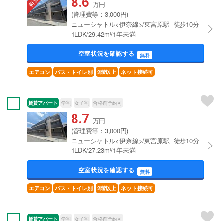
8.6
万円
(管理費等：3,000円)
ニューシャトル<伊奈線>/東宮原駅 徒歩10分
1LDK/29.42m²/1年未満
空室状況を確認する
無料
エアコン
バス・トイレ別
2階以上
ネット接続可
賃貸アパート
学割
女子割
合格前予約可
8.7
万円
(管理費等：3,000円)
ニューシャトル<伊奈線>/東宮原駅 徒歩10分
1LDK/27.23m²/1年未満
空室状況を確認する
無料
エアコン
バス・トイレ別
2階以上
ネット接続可
賃貸アパート
学割
女子割
合格前予約可