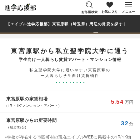
お気に入り
メニュー
お部屋検索
【エイブル進学応援部】東宮原駅（埼玉県）周辺の賃貸を探す｜私立聖学院大学学生・大学生の一人暮らし向け賃貸マンション・アパート
東宮原駅から私立聖学院大学に通う
学生向け一人暮らし賃貸アパート・マンション情報
私立聖学院大学に通いやすい東宮原駅の
一人暮らし学生向け賃貸物件
東宮原駅の家賃相場
5.54
万円
(1R・1K/マンション・アパート)
東宮原駅からの所要時間
32
分
（徒歩32分)
※学校が存在する市区町村の現在エイブルWEBに掲載中の1R/1K物