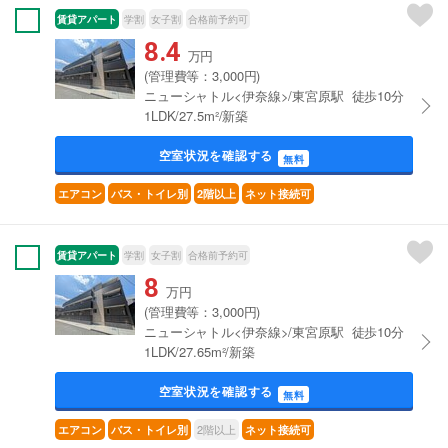
賃貸アパート
学割
女子割
合格前予約可
8.4
万円
(管理費等：3,000円)
ニューシャトル<伊奈線>/東宮原駅 徒歩10分
1LDK/27.5m²/新築
空室状況を確認する
無料
エアコン
バス・トイレ別
2階以上
ネット接続可
賃貸アパート
学割
女子割
合格前予約可
8
万円
(管理費等：3,000円)
ニューシャトル<伊奈線>/東宮原駅 徒歩10分
1LDK/27.65m²/新築
空室状況を確認する
無料
2階以上
エアコン
バス・トイレ別
ネット接続可