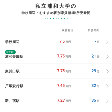
私立浦和大学の
学校周辺・おすすめ駅別家賃相場/所要時間
家賃相場
所要時間
学校周辺
7.5
-
万円
分
最寄駅1
浦和美園駅
7.75
21
万円
分
東川口駅
7.75
29
万円
分
戸塚安行駅
7.45
32
万円
分
新井宿駅
7.27
35
万円
分