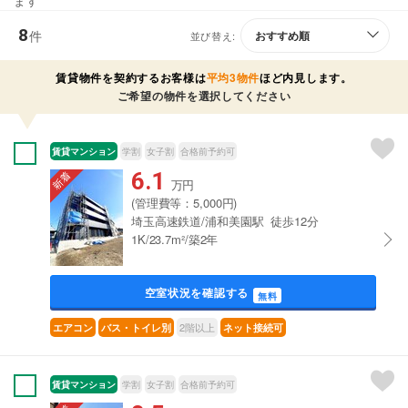
ます
8
件
並び替え:
賃貸物件を契約するお客様は
平均3物件
ほど内見します。
ご希望の物件を選択してください
賃貸マンション
学割
女子割
合格前予約可
6.1
万円
(管理費等：5,000円)
埼玉高速鉄道/浦和美園駅 徒歩12分
1K/23.7m²/築2年
空室状況を確認する
無料
2階以上
エアコン
バス・トイレ別
ネット接続可
賃貸マンション
学割
女子割
合格前予約可