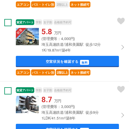
2階以上
エアコン
バス・トイレ別
ネット接続可
賃貸アパート
学割
女子割
合格前予約可
5.8
万円
(管理費等：4,000円)
埼玉高速鉄道/浦和美園駅 徒歩12分
1K/19.87m²/築4年
空室状況を確認する
無料
エアコン
バス・トイレ別
2階以上
ネット接続可
賃貸アパート
学割
女子割
合格前予約可
8.7
万円
(管理費等：3,000円)
埼玉高速鉄道/浦和美園駅 徒歩9分
1LDK/41.51m²/築8年