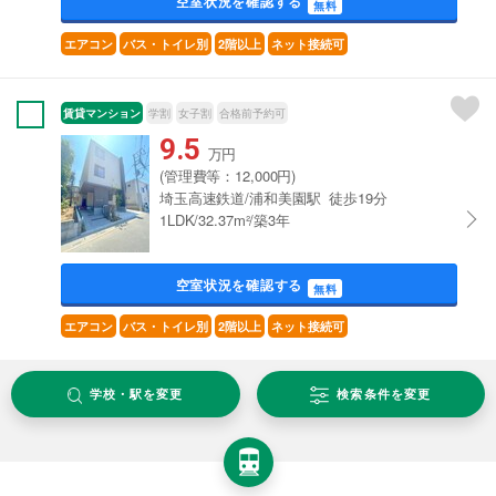
空室状況を確認する
無料
エアコン
バス・トイレ別
2階以上
ネット接続可
賃貸マンション
学割
女子割
合格前予約可
9.5
万円
(管理費等：12,000円)
埼玉高速鉄道/浦和美園駅 徒歩19分
1LDK/32.37m²/築3年
空室状況を確認する
無料
エアコン
バス・トイレ別
2階以上
ネット接続可
学校・駅を変更
検索条件を変更