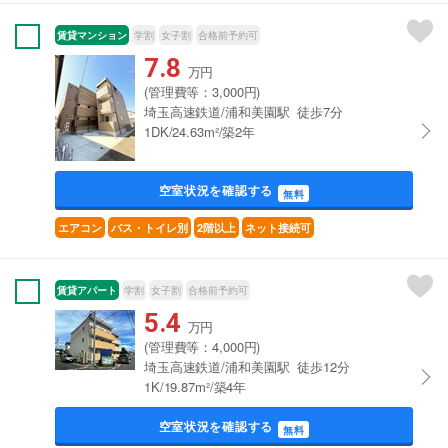
賃貸マンション
学割
女子割
合格前予約可
7.8
万円
(管理費等：3,000円)
埼玉高速鉄道/浦和美園駅 徒歩7分
1DK/24.63m²/築2年
空室状況を確認する
無料
エアコン
バス・トイレ別
2階以上
ネット接続可
賃貸アパート
学割
女子割
合格前予約可
5.4
万円
(管理費等：4,000円)
埼玉高速鉄道/浦和美園駅 徒歩12分
1K/19.87m²/築4年
空室状況を確認する
無料