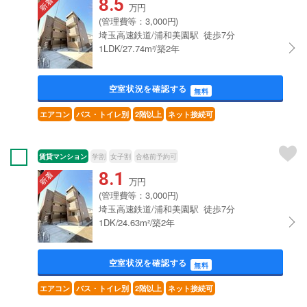
8.5
万円
(管理費等：3,000円)
埼玉高速鉄道/浦和美園駅 徒歩7分
1LDK/27.74m²/築2年
空室状況を確認する
無料
エアコン
バス・トイレ別
2階以上
ネット接続可
賃貸マンション
学割
女子割
合格前予約可
8.1
万円
(管理費等：3,000円)
埼玉高速鉄道/浦和美園駅 徒歩7分
1DK/24.63m²/築2年
空室状況を確認する
無料
エアコン
バス・トイレ別
2階以上
ネット接続可