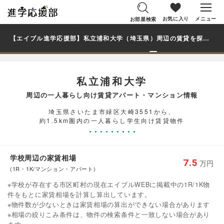
お気に入り
メニュー
お部屋検索
【エイブル進学応援部】私立浦和大学（埼玉県）周辺の賃貸を探す｜学生・大学生の一人暮らし向け賃貸マンション・アパート
私立浦和大学
周辺の一人暮らし向け賃貸アパート・マンション情報
埼玉県さいたま市緑区大崎3551から、
約1.5km圏内の一人暮らし学生向け賃貸物件
学校周辺の家賃相場
7.5
万円
(1R・1K/マンション・アパート)
※学校が存在する市区町村の現在エイブルWEBに掲載中の1R/1K物
件をもとに家賃相場を計算し算出しています。
※物件数が少ないときは家賃相場の算出ができない場合があります
※相場の絞りこみ条件は、物件の検索条件と一致しない場合があり