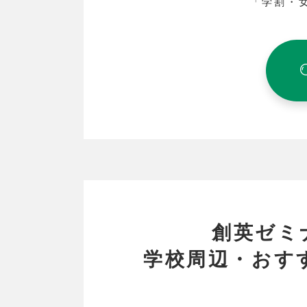
「学割・
創英ゼミ
学校周辺・おす