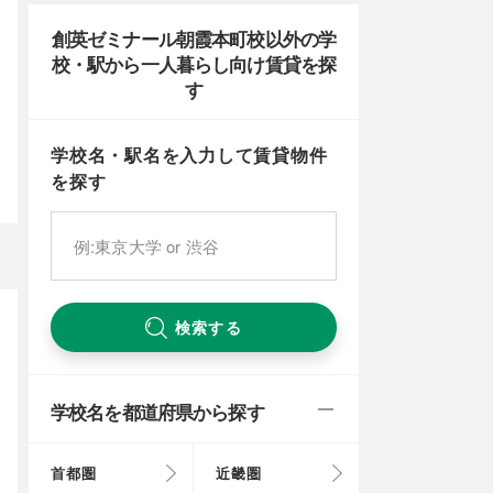
創英ゼミナール朝霞本町校以外の学
校・駅から一人暮らし向け賃貸を探
す
学校名・駅名を入力して賃貸物件
を探す
検索する
学校名を都道府県から探す
首都圏
近畿圏
東京都
大阪府
北海道
富山県
岐阜県
徳島県
鳥取県
福岡県