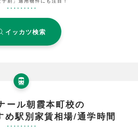
女子割」適用物件にも注目！
イッカツ検索
ナール朝霞本町校の
すめ駅別家賃相場/通学時間