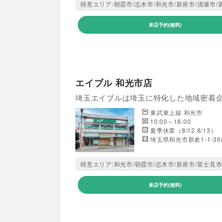
得意エリア:朝霞市/志木市/和光市/新座市/清瀬市/
来店予約(無料)
エイブル 和光市店
埼玉エイブルは埼玉に特化した地域密着
東武東上線 和光市
10:00～18:00
夏季休業（8/12.8/13）
埼玉県和光市新倉1-1-3
得意エリア:和光市/朝霞市/志木市/新座市/富士見市
来店予約(無料)