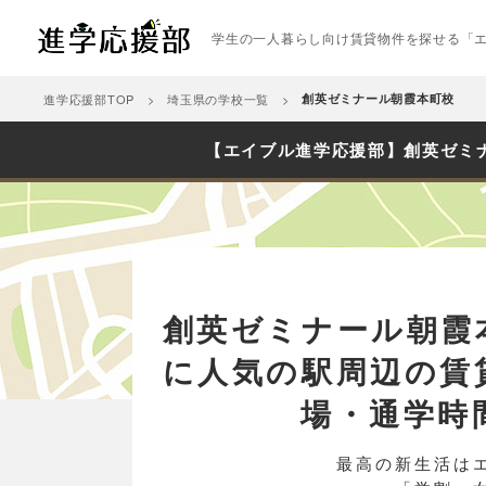
学生の一人暮らし向け賃貸物件を探せる「
進学応援部TOP
埼玉県の学校一覧
創英ゼミナール朝霞本町校
【エイブル進学応援部】創英ゼミ
創英ゼミナール朝霞
に人気の駅周辺の賃
場・通学時
最高の新生活は