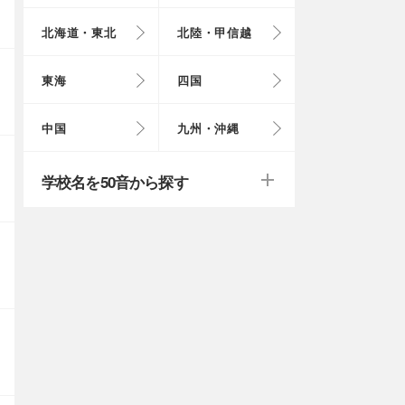
北海道・東北
北陸・甲信越
埼玉県
奈良県
岩手県
福井県
愛知県
愛媛県
岡山県
長崎県
東海
四国
茨城県
滋賀県
秋田県
山梨県
山口県
大分県
戻る
戻る
中国
九州・沖縄
群馬県
福島県
鹿児島県
戻る
戻る
戻る
戻る
戻る
戻る
学校名を50音から探す