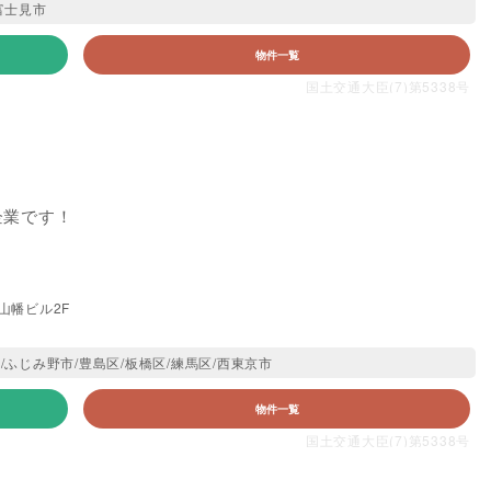
富士見市
物件一覧
国土交通大臣(7)第5338号
企業です！
6山幡ビル2F
/ふじみ野市/豊島区/板橋区/練馬区/西東京市
物件一覧
国土交通大臣(7)第5338号