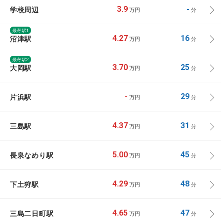
学校周辺
3.9
-
万円
分
最寄駅1
沼津駅
4.27
16
万円
分
最寄駅2
大岡駅
3.70
25
万円
分
片浜駅
-
29
万円
分
三島駅
4.37
31
万円
分
長泉なめり駅
5.00
45
万円
分
下土狩駅
4.29
48
万円
分
三島二日町駅
4.65
47
万円
分