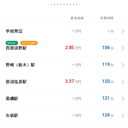
家賃相場
所要時間
学校周辺
-
-
万円
分
最寄駅1
おすすめ駅1
西那須野駅
2.85
106
万円
分
野崎（栃木）駅
-
119
万円
分
那須塩原駅
3.37
120
万円
分
黒磯駅
-
121
万円
分
矢板駅
-
124
万円
分