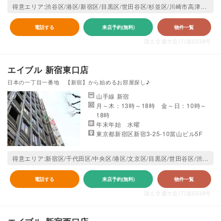
得意エリア:渋谷区/港区/新宿区/目黒区/世田谷区/杉並区/川崎市高津区/川崎市宮前区
電話する
来店予約(無料)
物件一覧
国土交通大臣(7)第5338号
エイブル 新宿東口店
日本の一丁目一番地 【新宿】から始めるお部屋探し♪
山手線 新宿
月～木：13時～18時 金～日：10時～
18時
年末年始 水曜
東京都新宿区新宿3-25-10當山ビル5F
得意エリア:新宿区/千代田区/中央区/港区/文京区/目黒区/世田谷区/渋谷区/中野区/杉並区
電話する
来店予約(無料)
物件一覧
国土交通大臣(7)第5338号