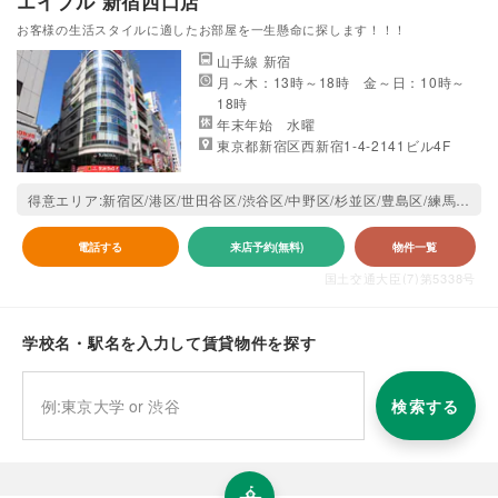
エイブル 新宿西口店
お客様の生活スタイルに適したお部屋を一生懸命に探します！！！
山手線 新宿
月～木：13時～18時 金～日：10時～
18時
年末年始 水曜
東京都新宿区西新宿1-4-2141ビル4F
得意エリア:新宿区/港区/世田谷区/渋谷区/中野区/杉並区/豊島区/練馬区/武蔵野市/三鷹市
電話する
来店予約(無料)
物件一覧
国土交通大臣(7)第5338号
学校名・駅名を入力して賃貸物件を探す
検索する