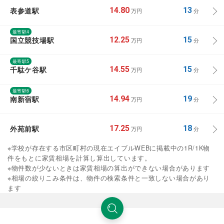
表参道駅
14.80
13
万円
分
最寄駅4
国立競技場駅
12.25
15
万円
分
最寄駅5
千駄ケ谷駅
14.55
15
万円
分
最寄駅6
南新宿駅
14.94
19
万円
分
外苑前駅
17.25
18
万円
分
※学校が存在する市区町村の現在エイブルWEBに掲載中の1R/1K物
件をもとに家賃相場を計算し算出しています。
※物件数が少ないときは家賃相場の算出ができない場合があります
※相場の絞りこみ条件は、物件の検索条件と一致しない場合があり
ます