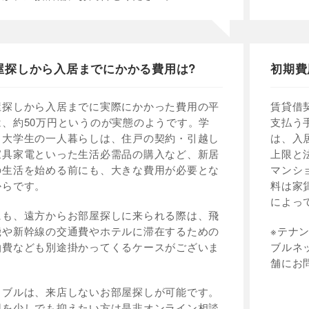
屋探しから入居までにかかる費用は?
初期費
屋探しから入居までに実際にかかった費用の平
賃貸借
は、約50万円というのが実態のようです。学
支払う
・大学生の一人暮らしは、住戸の契約・引越し
は、入
家具家電といった生活必需品の購入など、新居
上限と
の生活を始める前にも、大きな費用が必要とな
マンシ
からです。
料は家
によっ
にも、遠方からお部屋探しに来られる際は、飛
機や新幹線の交通費やホテルに滞在するための
※テナ
泊費なども別途掛かってくるケースがございま
ブルネ
。
舗にお
イブルは、来店しないお部屋探しが可能です。
用を少しでも抑えたい方は是非オンライン相談