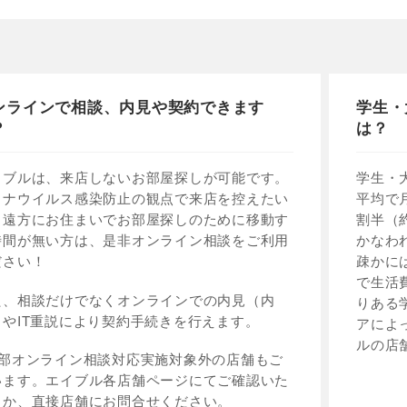
ンラインで相談、内見や契約できます
学生・
？
は？
イブルは、来店しないお部屋探しが可能です。
学生・
ロナウイルス感染防止の観点で来店を控えたい
平均で
、遠方にお住まいでお部屋探しのために移動す
割半（
時間が無い方は、是非オンライン相談をご利用
かなわ
ださい！
疎かに
で生活
た、相談だけでなくオンラインでの内見（内
りある
）やIT重説により契約手続きを行えます。
アによ
ルの店
一部オンライン相談対応実施対象外の店舗もご
います。エイブル各店舗ページにてご確認いた
くか、直接店舗にお問合せください。