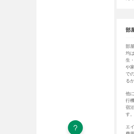
部
部
均
生
や
で
る
他
行
宿
す
エ
費