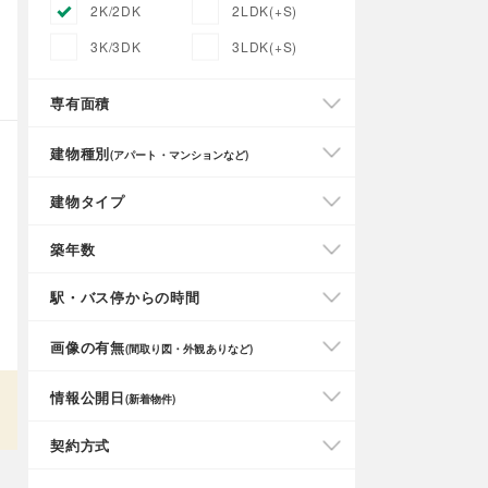
2K/2DK
2LDK(+S)
3K/3DK
3LDK(+S)
専有面積
建物種別
(アパート・マンションなど)
建物タイプ
築年数
駅・バス停からの時間
画像の有無
(間取り図・外観ありなど)
情報公開日
(新着物件)
契約方式