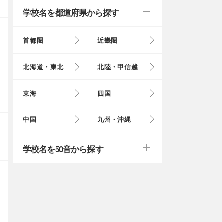
学校名を都道府県から探す
首都圏
近畿圏
東京都
大阪府
北海道
富山県
岐阜県
徳島県
鳥取県
福岡県
北海道・東北
北陸・甲信越
埼玉県
奈良県
岩手県
福井県
愛知県
愛媛県
岡山県
長崎県
東海
四国
茨城県
滋賀県
秋田県
山梨県
山口県
大分県
戻る
戻る
中国
九州・沖縄
群馬県
福島県
鹿児島県
戻る
戻る
戻る
戻る
戻る
戻る
学校名を50音から探す