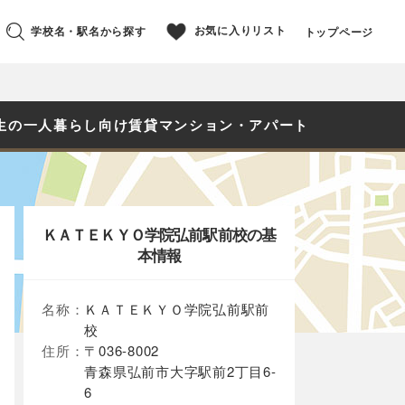
お気に入りリスト
学校名・駅名から探す
トップページ
生の一人暮らし向け賃貸マンション・アパート
ＫＡＴＥＫＹＯ学院弘前駅前校の基
本情報
名称：
ＫＡＴＥＫＹＯ学院弘前駅前
校
住所：
〒036-8002
青森県弘前市大字駅前2丁目6-
6