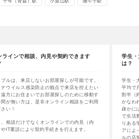
千年（青森）駅
小栗山駅
撫牛子駅
ンラインで相談、内見や契約できます
学生・
？
は？
イブルは、来店しないお部屋探しが可能です。
学生・
ロナウイルス感染防止の観点で来店を控えたい
平均で
、遠方にお住まいでお部屋探しのために移動す
割半（
時間が無い方は、是非オンライン相談をご利用
かなわ
ださい！
疎かに
で生活
た、相談だけでなくオンラインでの内見（内
りある
）やIT重説により契約手続きを行えます。
アによ
ルの店