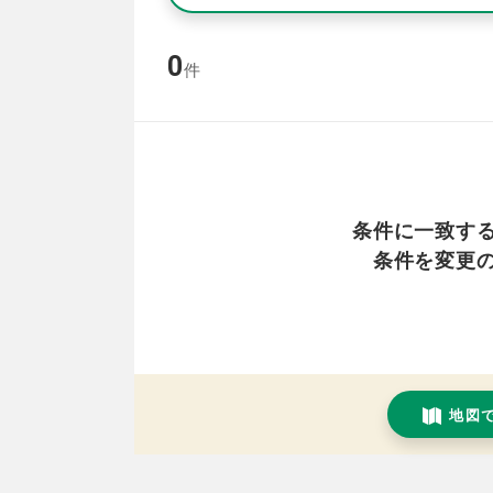
0
件
条件に一致す
条件を変更
地図