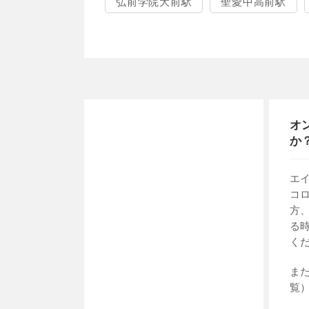
弘前学院大前駅
聖愛中高前駅
オ
か
エ
コ
方
る
く
ま
覧