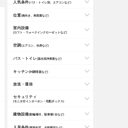
人気条件
(バス・トイレ別、エアコンなど)
位置
(南向き、角部屋など)
室内設備
(ロフト・ウォークインクローゼットなど)
空調
(エアコン、冷房など)
バス・トイレ
(温水洗浄便座など)
キッチン
(IH調理器など)
放送・通信
セキュリティ
(モニタ付インターホン・宅配ボックス)
建物設備
(駐輪場付、駐車場1台など)
入居条件
(留学生可、女性限定など)