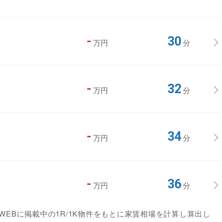
-
30
万円
分
-
32
万円
分
-
34
万円
分
-
36
万円
分
EBに掲載中の1R/1K物件をもとに家賃相場を計算し算出し