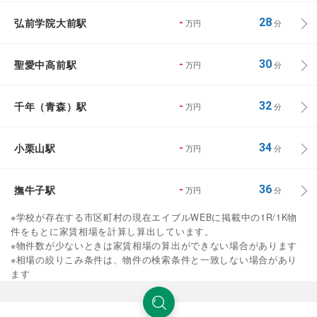
弘前学院大前駅
-
28
万円
分
聖愛中高前駅
-
30
万円
分
千年（青森）駅
-
32
万円
分
小栗山駅
-
34
万円
分
撫牛子駅
-
36
万円
分
※学校が存在する市区町村の現在エイブルWEBに掲載中の1R/1K物
件をもとに家賃相場を計算し算出しています。
※物件数が少ないときは家賃相場の算出ができない場合があります
※相場の絞りこみ条件は、物件の検索条件と一致しない場合があり
ます