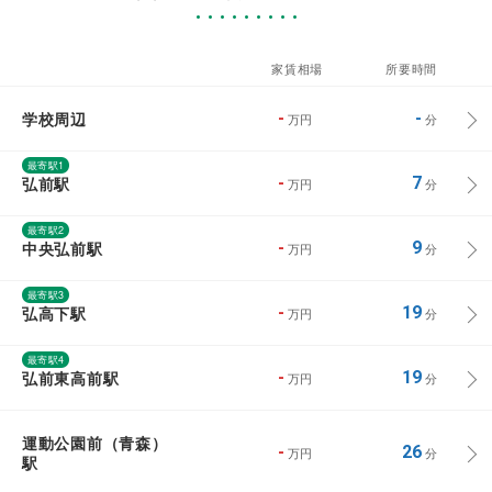
家賃相場
所要時間
学校周辺
-
-
万円
分
最寄駅1
弘前駅
-
7
万円
分
最寄駅2
中央弘前駅
-
9
万円
分
最寄駅3
弘高下駅
-
19
万円
分
最寄駅4
弘前東高前駅
-
19
万円
分
運動公園前（青森）
-
26
万円
分
駅