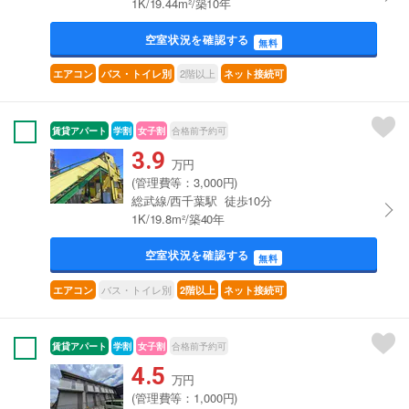
1K/19.44m²/築10年
空室状況を確認する
無料
2階以上
エアコン
バス・トイレ別
ネット接続可
賃貸アパート
学割
女子割
合格前予約可
3.9
万円
(管理費等：3,000円)
総武線/西千葉駅 徒歩10分
1K/19.8m²/築40年
空室状況を確認する
無料
バス・トイレ別
エアコン
2階以上
ネット接続可
賃貸アパート
学割
女子割
合格前予約可
4.5
万円
(管理費等：1,000円)