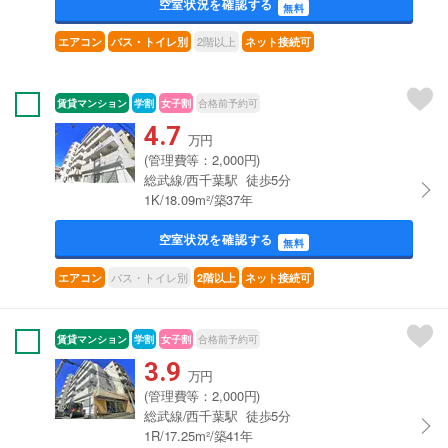
空室状況を確認する
無料
2階以上
エアコン
バス・トイレ別
ネット接続可
賃貸マンション
学割
女子割
合格前予約可
4.7
万円
(管理費等：2,000円)
総武線/西千葉駅 徒歩5分
1K/18.09m²/築37年
空室状況を確認する
無料
バス・トイレ別
エアコン
2階以上
ネット接続可
賃貸マンション
学割
女子割
合格前予約可
3.9
万円
(管理費等：2,000円)
総武線/西千葉駅 徒歩5分
1R/17.25m²/築41年