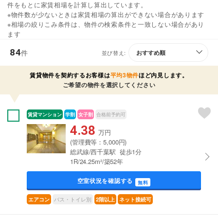
件をもとに家賃相場を計算し算出しています。
※物件数が少ないときは家賃相場の算出ができない場合があります
※相場の絞りこみ条件は、物件の検索条件と一致しない場合があり
ます
84
件
並び替え:
賃貸物件を契約するお客様は
平均3物件
ほど内見します。
ご希望の物件を選択してください
賃貸マンション
学割
女子割
合格前予約可
4.38
万円
(管理費等：5,000円)
総武線/西千葉駅 徒歩1分
1R/24.25m²/築52年
空室状況を確認する
無料
バス・トイレ別
エアコン
2階以上
ネット接続可