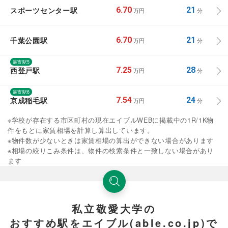
スポーツセンター駅
6.70
21
万円
分
千葉公園駅
6.70
21
万円
分
最寄駅5
西登戸駅
7.25
28
万円
分
最寄駅6
京成稲毛駅
7.54
24
万円
分
※学校が存在する市区町村の現在エイブルWEBに掲載中の1R/1K物
件をもとに家賃相場を計算し算出しています。
※物件数が少ないときは家賃相場の算出ができない場合があります
※相場の絞りこみ条件は、物件の検索条件と一致しない場合があり
ます
私立敬愛大学の
おすすめ駅をエイブル(able.co.jp)で