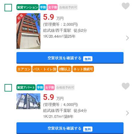
賃貸マンション
学割
女子割
合格前予約可
5.9
万円
(管理費等：2,000円)
総武線/西千葉駅 徒歩2分
1K/20.44m²/築25年
空室状況を確認する
無料
エアコン
バス・トイレ別
2階以上
ネット接続可
賃貸アパート
学割
女子割
合格前予約可
5.9
万円
(管理費等：4,000円)
総武線/西千葉駅 徒歩4分
1K/21.07m²/築8年
空室状況を確認する
無料