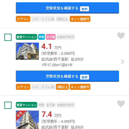
空室状況を確認する
無料
バス・トイレ別
2階以上
エアコン
ネット接続可
賃貸マンション
学割
女子割
合格前予約可
4.1
万円
(管理費等：2,000円)
総武線/西千葉駅 徒歩5分
1R/17.25m²/築41年
空室状況を確認する
無料
バス・トイレ別
エアコン
2階以上
ネット接続可
賃貸マンション
学割
女子割
合格前予約可
7.4
万円
(管理費等：4,000円)
総武線/西千葉駅 徒歩5分