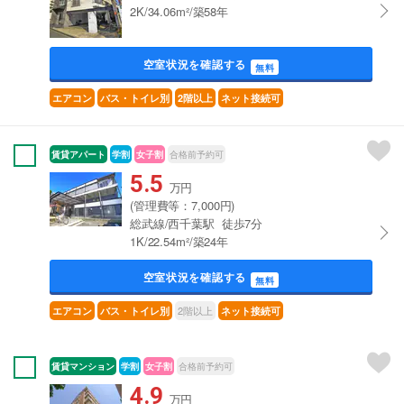
2K/34.06m²/築58年
空室状況を確認する
無料
エアコン
バス・トイレ別
2階以上
ネット接続可
賃貸アパート
学割
女子割
合格前予約可
5.5
万円
(管理費等：7,000円)
総武線/西千葉駅 徒歩7分
1K/22.54m²/築24年
空室状況を確認する
無料
2階以上
エアコン
バス・トイレ別
ネット接続可
賃貸マンション
学割
女子割
合格前予約可
4.9
万円