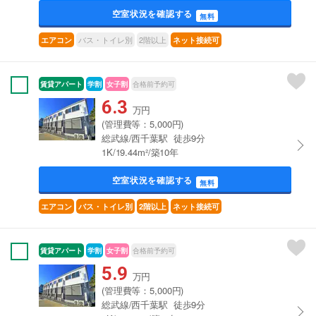
空室状況を確認する
無料
バス・トイレ別
2階以上
エアコン
ネット接続可
賃貸アパート
学割
女子割
合格前予約可
6.3
万円
(管理費等：5,000円)
総武線/西千葉駅 徒歩9分
1K/19.44m²/築10年
空室状況を確認する
無料
エアコン
バス・トイレ別
2階以上
ネット接続可
賃貸アパート
学割
女子割
合格前予約可
5.9
万円
(管理費等：5,000円)
総武線/西千葉駅 徒歩9分