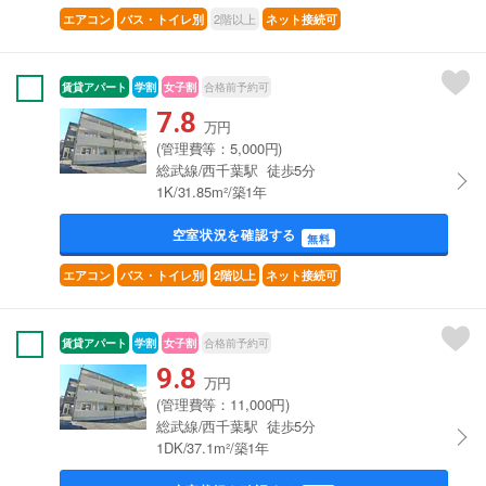
2階以上
エアコン
バス・トイレ別
ネット接続可
賃貸アパート
学割
女子割
合格前予約可
7.8
万円
(管理費等：5,000円)
総武線/西千葉駅 徒歩5分
1K/31.85m²/築1年
空室状況を確認する
無料
エアコン
バス・トイレ別
2階以上
ネット接続可
賃貸アパート
学割
女子割
合格前予約可
9.8
万円
(管理費等：11,000円)
総武線/西千葉駅 徒歩5分
1DK/37.1m²/築1年