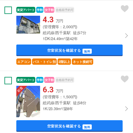
賃貸アパート
学割
女子割
合格前予約可
4.3
万円
(管理費等：2,000円)
総武線/西千葉駅 徒歩7分
1DK/24.49m²/築42年
空室状況を確認する
無料
エアコン
バス・トイレ別
2階以上
ネット接続可
賃貸アパート
学割
女子割
合格前予約可
6.3
万円
(管理費等：1,500円)
総武線/西千葉駅 徒歩8分
1K/23.39m²/築8年
空室状況を確認する
無料