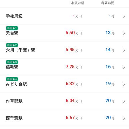
家賃相場
所要時間
学校周辺
-
-
万円
分
最寄駅1
天台駅
5.50
13
万円
分
最寄駅2
穴川（千葉）駅
5.95
14
万円
分
最寄駅3
稲毛駅
7.25
16
万円
分
最寄駅4
みどり台駅
6.32
19
万円
分
作草部駅
6.04
20
万円
分
西千葉駅
6.67
20
万円
分