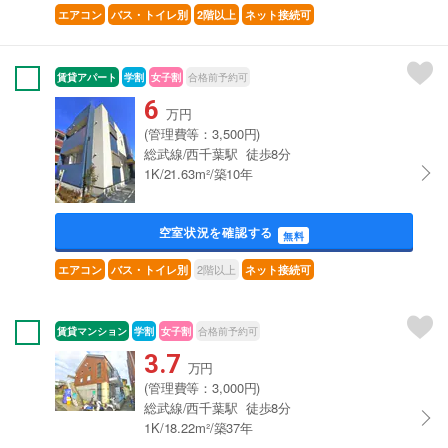
エアコン
バス・トイレ別
2階以上
ネット接続可
賃貸アパート
学割
女子割
合格前予約可
6
万円
(管理費等：3,500円)
総武線/西千葉駅 徒歩8分
1K/21.63m²/築10年
空室状況を確認する
無料
2階以上
エアコン
バス・トイレ別
ネット接続可
賃貸マンション
学割
女子割
合格前予約可
3.7
万円
(管理費等：3,000円)
総武線/西千葉駅 徒歩8分
1K/18.22m²/築37年