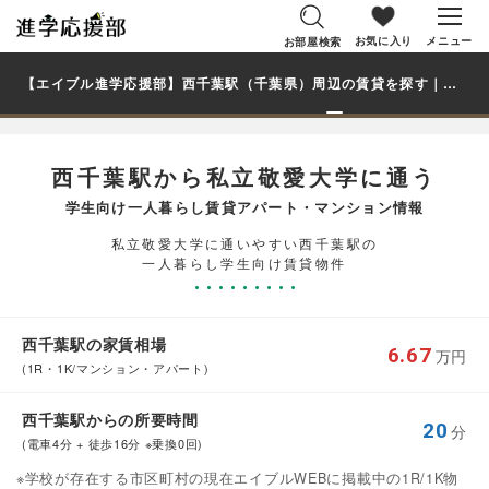
お気に入り
メニュー
お部屋検索
【エイブル進学応援部】西千葉駅（千葉県）周辺の賃貸を探す｜私立敬愛大学学生・大学生の一人暮らし向け賃貸マンション・アパート
西千葉駅から私立敬愛大学に通う
学生向け一人暮らし賃貸アパート・マンション情報
私立敬愛大学に通いやすい西千葉駅の
一人暮らし学生向け賃貸物件
西千葉駅の家賃相場
6.67
万円
(1R・1K/マンション・アパート)
西千葉駅からの所要時間
20
分
(電車4分 + 徒歩16分 ※乗換0回)
※学校が存在する市区町村の現在エイブルWEBに掲載中の1R/1K物