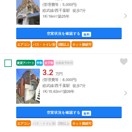
(管理費等：5,000円)
総武線/西千葉駅 徒歩7分
1K/19m²/築25年
空室状況を確認する
無料
エアコン
バス・トイレ別
2階以上
ネット接続可
賃貸アパート
学割
女子割
合格前予約可
3.2
万円
(管理費等：8,000円)
総武線/西千葉駅 徒歩7分
1K/15.63m²/築39年
空室状況を確認する
無料
バス・トイレ別
2階以上
エアコン
ネット接続可