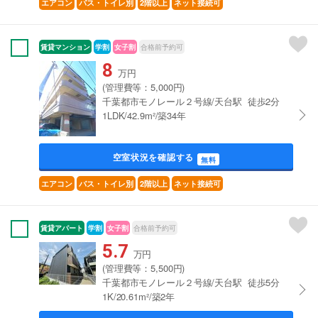
エアコン
バス・トイレ別
2階以上
ネット接続可
賃貸マンション
学割
女子割
合格前予約可
8
万円
(管理費等：5,000円)
千葉都市モノレール２号線/天台駅 徒歩2分
1LDK/42.9m²/築34年
空室状況を確認する
無料
エアコン
バス・トイレ別
2階以上
ネット接続可
賃貸アパート
学割
女子割
合格前予約可
5.7
万円
(管理費等：5,500円)
千葉都市モノレール２号線/天台駅 徒歩5分
1K/20.61m²/築2年