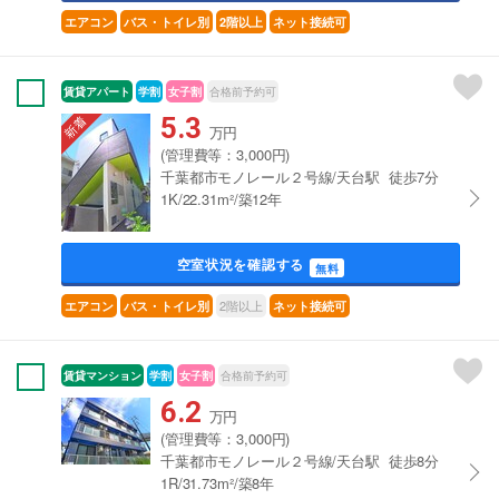
エアコン
バス・トイレ別
2階以上
ネット接続可
賃貸アパート
学割
女子割
合格前予約可
5.3
万円
(管理費等：3,000円)
千葉都市モノレール２号線/天台駅 徒歩7分
1K/22.31m²/築12年
空室状況を確認する
無料
2階以上
エアコン
バス・トイレ別
ネット接続可
賃貸マンション
学割
女子割
合格前予約可
6.2
万円
(管理費等：3,000円)
千葉都市モノレール２号線/天台駅 徒歩8分
1R/31.73m²/築8年