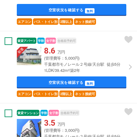
空室状況を確認する
無料
エアコン
バス・トイレ別
2階以上
ネット接続可
賃貸アパート
学割
女子割
合格前予約可
8.6
万円
(管理費等：5,000円)
千葉都市モノレール２号線/天台駅 徒歩5分
1LDK/39.42m²/築2年
空室状況を確認する
無料
エアコン
バス・トイレ別
2階以上
ネット接続可
賃貸マンション
学割
女子割
合格前予約可
3.5
万円
(管理費等：3,000円)
千葉都市モノレール２号線/天台駅 徒歩5分