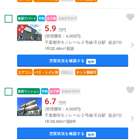
賃貸アパート
学割
女子割
合格前予約可
5.9
万円
(管理費等：4,000円)
千葉都市モノレール２号線/天台駅 徒歩7分
1R/22.46m²/新築
空室状況を確認する
無料
2階以上
エアコン
バス・トイレ別
ネット接続可
賃貸マンション
学割
女子割
合格前予約可
6.7
万円
(管理費等：4,000円)
千葉都市モノレール２号線/天台駅 徒歩7分
1K/24.63m²/築9年
空室状況を確認する
無料