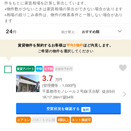
件をもとに家賃相場を計算し算出しています。
※物件数が少ないときは家賃相場の算出ができない場合があります
※相場の絞りこみ条件は、物件の検索条件と一致しない場合があり
ます
24
件
並び替え:
賃貸物件を契約するお客様は
平均3物件
ほど内見します。
ご希望の物件を選択してください
賃貸アパート
学割
女子割
合格前予約可
3.7
万円
(管理費等：1,000円)
千葉都市モノレール２号線/天台駅 徒歩5分
1K/17.39m²/築34年
空室状況を確認する
無料
バス・トイレ別
エアコン
2階以上
ネット接続可