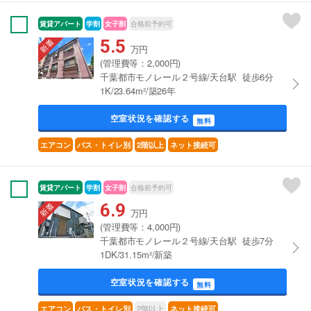
賃貸アパート
学割
女子割
合格前予約可
5.5
万円
(管理費等：2,000円)
千葉都市モノレール２号線/天台駅 徒歩6分
1K/23.64m²/築26年
空室状況を確認する
無料
エアコン
バス・トイレ別
2階以上
ネット接続可
賃貸アパート
学割
女子割
合格前予約可
6.9
万円
(管理費等：4,000円)
千葉都市モノレール２号線/天台駅 徒歩7分
1DK/31.15m²/新築
空室状況を確認する
無料
2階以上
エアコン
バス・トイレ別
ネット接続可