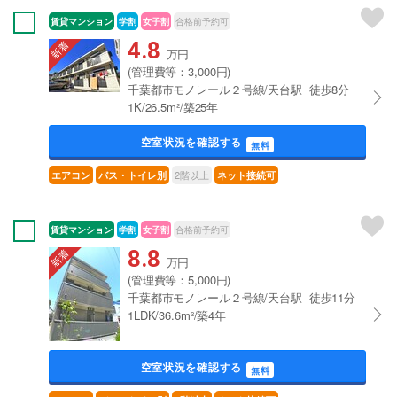
賃貸マンション
学割
女子割
合格前予約可
4.8
万円
(管理費等：3,000円)
千葉都市モノレール２号線/天台駅 徒歩8分
1K/26.5m²/築25年
空室状況を確認する
無料
2階以上
エアコン
バス・トイレ別
ネット接続可
賃貸マンション
学割
女子割
合格前予約可
8.8
万円
(管理費等：5,000円)
千葉都市モノレール２号線/天台駅 徒歩11分
1LDK/36.6m²/築4年
空室状況を確認する
無料