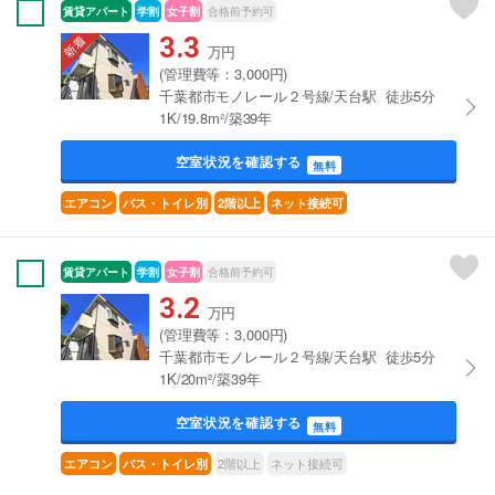
賃貸アパート
学割
女子割
合格前予約可
3.3
万円
(管理費等：3,000円)
千葉都市モノレール２号線/天台駅 徒歩5分
1K/19.8m²/築39年
空室状況を確認する
無料
エアコン
バス・トイレ別
2階以上
ネット接続可
賃貸アパート
学割
女子割
合格前予約可
3.2
万円
(管理費等：3,000円)
千葉都市モノレール２号線/天台駅 徒歩5分
1K/20m²/築39年
空室状況を確認する
無料
2階以上
ネット接続可
エアコン
バス・トイレ別