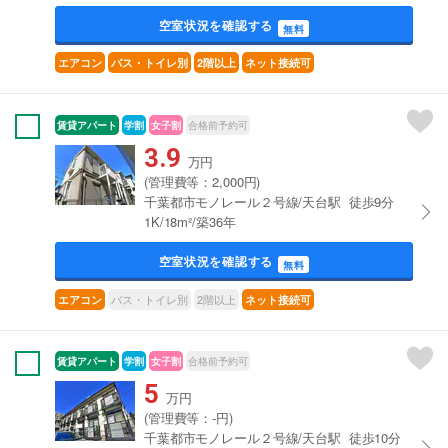
空室状況を確認する
無料
エアコン
バス・トイレ別
2階以上
ネット接続可
賃貸アパート
学割
女子割
合格前予約可
3.9
万円
(管理費等：2,000円)
千葉都市モノレール２号線/天台駅 徒歩9分
1K/18m²/築36年
空室状況を確認する
無料
バス・トイレ別
2階以上
エアコン
ネット接続可
賃貸アパート
学割
女子割
合格前予約可
5
万円
(管理費等：-円)
千葉都市モノレール２号線/天台駅 徒歩10分