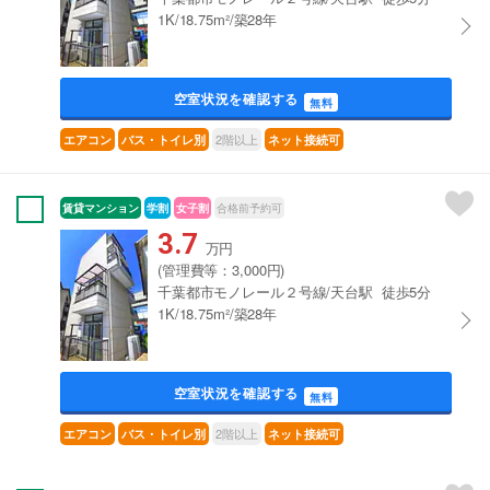
1K/18.75m²/築28年
空室状況を確認する
無料
2階以上
エアコン
バス・トイレ別
ネット接続可
賃貸マンション
学割
女子割
合格前予約可
3.7
万円
(管理費等：3,000円)
千葉都市モノレール２号線/天台駅 徒歩5分
1K/18.75m²/築28年
空室状況を確認する
無料
2階以上
エアコン
バス・トイレ別
ネット接続可