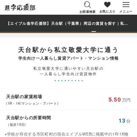
お気に入り
メニュー
お部屋検索
【エイブル進学応援部】天台駅（千葉県）周辺の賃貸を探す｜私立敬愛大学学生・大学生の一人暮らし向け賃貸マンション・アパート
天台駅から私立敬愛大学に通う
学生向け一人暮らし賃貸アパート・マンション情報
私立敬愛大学に通いやすい天台駅の
一人暮らし学生向け賃貸物件
天台駅の家賃相場
5.50
万円
(1R・1K/マンション・アパート)
天台駅からの所要時間
13
分
（徒歩13分)
※学校が存在する市区町村の現在エイブルWEBに掲載中の1R/1K物