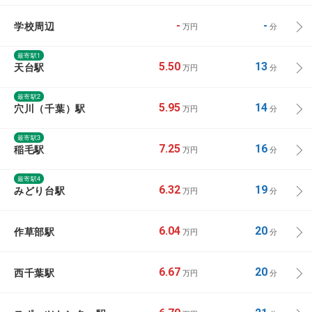
学校周辺
-
-
万円
分
最寄駅1
天台駅
5.50
13
万円
分
最寄駅2
穴川（千葉）駅
5.95
14
万円
分
最寄駅3
稲毛駅
7.25
16
万円
分
最寄駅4
みどり台駅
6.32
19
万円
分
作草部駅
6.04
20
万円
分
西千葉駅
6.67
20
万円
分