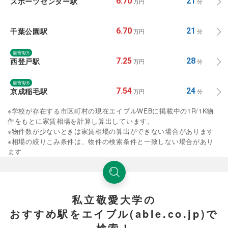
スポーツセンター駅
6.70
21
万円
分
千葉公園駅
6.70
21
万円
分
最寄駅5
西登戸駅
7.25
28
万円
分
最寄駅6
京成稲毛駅
7.54
24
万円
分
※学校が存在する市区町村の現在エイブルWEBに掲載中の1R/1K物
件をもとに家賃相場を計算し算出しています。
※物件数が少ないときは家賃相場の算出ができない場合があります
※相場の絞りこみ条件は、物件の検索条件と一致しない場合があり
ます
私立敬愛大学の
おすすめ駅をエイブル(able.co.jp)で
検索！