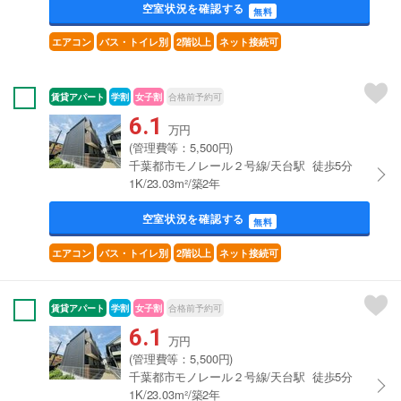
空室状況を確認する
無料
エアコン
バス・トイレ別
2階以上
ネット接続可
賃貸アパート
学割
女子割
合格前予約可
6.1
万円
(管理費等：5,500円)
千葉都市モノレール２号線/天台駅 徒歩5分
1K/23.03m²/築2年
空室状況を確認する
無料
エアコン
バス・トイレ別
2階以上
ネット接続可
賃貸アパート
学割
女子割
合格前予約可
6.1
万円
(管理費等：5,500円)
千葉都市モノレール２号線/天台駅 徒歩5分
1K/23.03m²/築2年