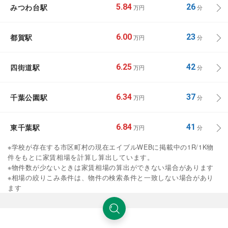
みつわ台駅
5.84
26
万円
分
都賀駅
6.00
23
万円
分
四街道駅
6.25
42
万円
分
千葉公園駅
6.34
37
万円
分
東千葉駅
6.84
41
万円
分
※学校が存在する市区町村の現在エイブルWEBに掲載中の1R/1K物
件をもとに家賃相場を計算し算出しています。
※物件数が少ないときは家賃相場の算出ができない場合があります
※相場の絞りこみ条件は、物件の検索条件と一致しない場合があり
ます