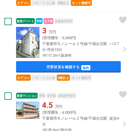
バス・トイレ別
2階以上
エアコン
ネット接続可
賃貸アパート
学割
女子割
合格前予約可
3
万円
(管理費等：3,000円)
千葉都市モノレール２号線/千城台北駅 バス7
分:停歩12分
1K/17.3m²/築36年
空室状況を確認する
無料
バス・トイレ別
ネット接続可
エアコン
2階以上
賃貸マンション
学割
女子割
合格前予約可
4.5
万円
(管理費等：4,000円)
千葉都市モノレール２号線/千城台北駅 徒歩4
分
1K/25.6m²/築21年