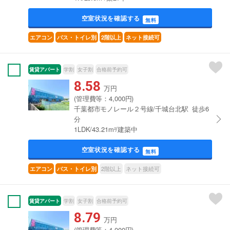
空室状況を確認する
無料
エアコン
バス・トイレ別
2階以上
ネット接続可
賃貸アパート
学割
女子割
合格前予約可
8.58
万円
(管理費等：4,000円)
千葉都市モノレール２号線/千城台北駅 徒歩6
分
1LDK/43.21m²/建築中
空室状況を確認する
無料
2階以上
ネット接続可
エアコン
バス・トイレ別
賃貸アパート
学割
女子割
合格前予約可
8.79
万円
(管理費等：4,000円)