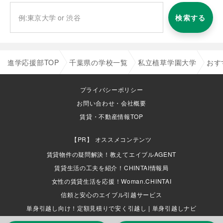
検索する
進学応援部TOP
千葉県の学校一覧
私立植草学園大学
おす
プライバシーポリシー
お問い合わせ・会社概要
賃貸・不動産情報TOP
オススメコンテンツ
賃貸物件の疑問解決！教えてエイブルAGENT
賃貸生活の工夫を紹介！CHINTAI情報局
女性の賃貸生活を応援！Woman.CHINTAI
信頼と安心のエイブル引越サービス
単身引越し向け！定額見積りで安く引越し | 単身引越しナビ