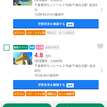
千葉都市モノレール２号線/千城台北駅 徒歩6
分
1LDK/43.21m²/建築中
空室状況を確認する
無料
2階以上
ネット接続可
エアコン
バス・トイレ別
賃貸アパート
学割
女子割
合格前予約可
4.8
万円
(管理費等：3,000円)
千葉都市モノレール２号線/千城台北駅 徒歩
22分
1K/24.4m²/築20年
空室状況を確認する
無料
エアコン
バス・トイレ別
2階以上
ネット接続可