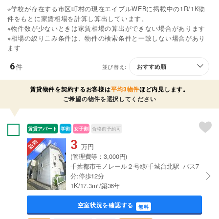
※学校が存在する市区町村の現在エイブルWEBに掲載中の1R/1K物
件をもとに家賃相場を計算し算出しています。
※物件数が少ないときは家賃相場の算出ができない場合があります
※相場の絞りこみ条件は、物件の検索条件と一致しない場合があり
ます
6
件
並び替え:
賃貸物件を契約するお客様は
平均3物件
ほど内見します。
ご希望の物件を選択してください
賃貸アパート
学割
女子割
合格前予約可
3
万円
(管理費等：3,000円)
千葉都市モノレール２号線/千城台北駅 バス7
分:停歩12分
1K/17.3m²/築36年
空室状況を確認する
無料