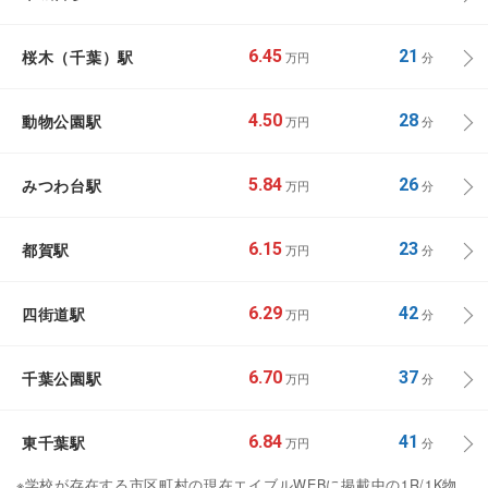
桜木（千葉）駅
6.45
21
万円
分
動物公園駅
4.50
28
万円
分
みつわ台駅
5.84
26
万円
分
都賀駅
6.15
23
万円
分
四街道駅
6.29
42
万円
分
千葉公園駅
6.70
37
万円
分
東千葉駅
6.84
41
万円
分
※学校が存在する市区町村の現在エイブルWEBに掲載中の1R/1K物