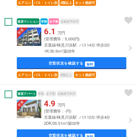
エアコン
バス・トイレ別
2階以上
ネット接続可
賃貸マンション
学割
女子割
合格前予約可
6.1
万円
(管理費等：5,000円)
京葉線/検見川浜駅 バス14分:停歩2分
1K/30.5m²/築23年
空室状況を確認する
無料
2階以上
エアコン
バス・トイレ別
ネット接続可
賃貸アパート
学割
女子割
合格前予約可
4.9
万円
(管理費等：-円)
京葉線/検見川浜駅 バス12分:停歩4分
2DK/35.51m²/築32年
空室状況を確認する
無料