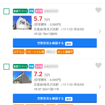
賃貸アパート
学割
女子割
合格前予約可
5.7
万円
(管理費等：3,000円)
京葉線/検見川浜駅 バス11分:停歩5分
1K/22.79m²/築9年
空室状況を確認する
無料
2階以上
エアコン
バス・トイレ別
ネット接続可
賃貸アパート
学割
女子割
合格前予約可
7.2
万円
(管理費等：4,000円)
京葉線/検見川浜駅 バス11分:停歩5分
1K/27.32m²/築11年
空室状況を確認する
無料