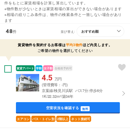
件をもとに家賃相場を計算し算出しています。
※物件数が少ないときは家賃相場の算出ができない場合があります
※相場の絞りこみ条件は、物件の検索条件と一致しない場合があり
ます
48
件
並び替え:
賃貸物件を契約するお客様は
平均3物件
ほど内見します。
ご希望の物件を選択してください
賃貸アパート
学割
女子割
合格前予約可
4.5
万円
(管理費等：-円)
京葉線/検見川浜駅 バス7分:停歩6分
1K/22.32m²/築34年
空室状況を確認する
無料
エアコン
バス・トイレ別
2階以上
ネット接続可