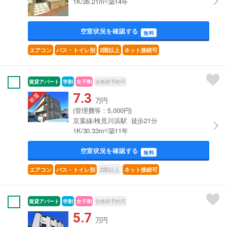
1K/26.21m²/築14年
空室状況を確認する
無料
エアコン
バス・トイレ別
2階以上
ネット接続可
賃貸アパート
学割
女子割
合格前予約可
7.3
万円
(管理費等：5,000円)
京葉線/検見川浜駅 徒歩21分
1K/30.33m²/築11年
空室状況を確認する
無料
2階以上
エアコン
バス・トイレ別
ネット接続可
賃貸アパート
学割
女子割
合格前予約可
5.7
万円