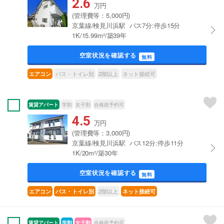
2.6
万円
(管理費等：5,000円)
京葉線/検見川浜駅 バス7分:停歩15分
1K/15.99m²/築39年
空室状況を確認する
無料
バス・トイレ別
2階以上
ネット接続可
エアコン
賃貸アパート
学割
女子割
合格前予約可
4.5
万円
(管理費等：3,000円)
京葉線/検見川浜駅 バス12分:停歩11分
1K/20m²/築30年
空室状況を確認する
無料
2階以上
エアコン
バス・トイレ別
ネット接続可
賃貸アパート
学割
女子割
合格前予約可