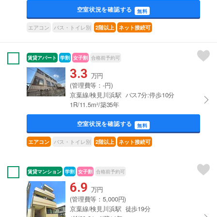
空室状況を確認する
無料
エアコン
バス・トイレ別
2階以上
ネット接続可
賃貸アパート
学割
女子割
合格前予約可
3.3
万円
(管理費等：-円)
京葉線/検見川浜駅 バス7分:停歩10分
1R/11.5m²/築35年
空室状況を確認する
無料
バス・トイレ別
エアコン
2階以上
ネット接続可
賃貸マンション
学割
女子割
合格前予約可
6.9
万円
(管理費等：5,000円)
京葉線/検見川浜駅 徒歩19分