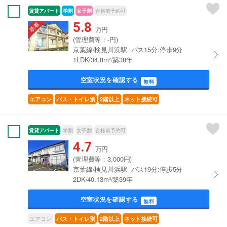
賃貸アパート
学割
女子割
合格前予約可
5.8
万円
(管理費等：-円)
京葉線/検見川浜駅 バス15分:停歩9分
1LDK/34.8m²/築38年
空室状況を確認する
無料
エアコン
バス・トイレ別
2階以上
ネット接続可
賃貸アパート
学割
女子割
合格前予約可
4.7
万円
(管理費等：3,000円)
京葉線/検見川浜駅 バス19分:停歩5分
2DK/40.13m²/築39年
空室状況を確認する
無料
エアコン
バス・トイレ別
2階以上
ネット接続可