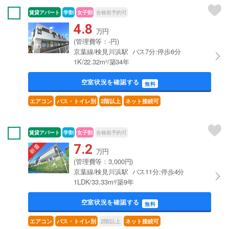
賃貸アパート
学割
女子割
合格前予約可
4.8
万円
(管理費等：-円)
京葉線/検見川浜駅 バス7分:停歩6分
1K/22.32m²/築34年
空室状況を確認する
無料
エアコン
バス・トイレ別
2階以上
ネット接続可
賃貸アパート
学割
女子割
合格前予約可
7.2
万円
(管理費等：3,000円)
京葉線/検見川浜駅 バス11分:停歩4分
1LDK/33.33m²/築9年
空室状況を確認する
無料
2階以上
エアコン
バス・トイレ別
ネット接続可