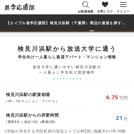
お気に入り
メニュー
お部屋検索
【エイブル進学応援部】検見川浜駅（千葉県）周辺の賃貸を探す｜放送大学学生・大学生の一人暮らし向け賃貸マンション・アパート
検見川浜駅から放送大学に通う
学生向け一人暮らし賃貸アパート・マンション情報
放送大学に通いやすい検見川浜駅の
一人暮らし学生向け賃貸物件
検見川浜駅の家賃相場
6.75
万円
(1R・1K/マンション・アパート)
検見川浜駅からの所要時間
21
分
(電車8分 + 徒歩13分 ※乗換0回)
※学校が存在する市区町村の現在エイブルWEBに掲載中の1R/1K物