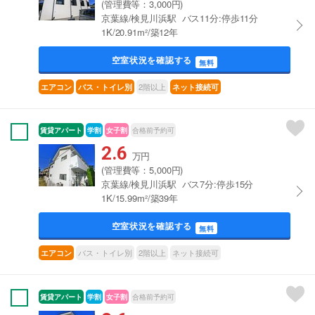
(管理費等：3,000円)
京葉線/検見川浜駅 バス11分:停歩11分
1K/20.91m²/築12年
空室状況を確認する
無料
2階以上
エアコン
バス・トイレ別
ネット接続可
賃貸アパート
学割
女子割
合格前予約可
2.6
万円
(管理費等：5,000円)
京葉線/検見川浜駅 バス7分:停歩15分
1K/15.99m²/築39年
空室状況を確認する
無料
バス・トイレ別
2階以上
ネット接続可
エアコン
賃貸アパート
学割
女子割
合格前予約可