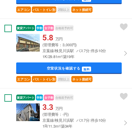
2階以上
エアコン
バス・トイレ別
ネット接続可
賃貸アパート
学割
女子割
合格前予約可
5.8
万円
(管理費等：3,000円)
京葉線/検見川浜駅 バス7分:停歩10分
1K/29.81m²/築19年
空室状況を確認する
無料
2階以上
エアコン
バス・トイレ別
ネット接続可
賃貸アパート
学割
女子割
合格前予約可
3.3
万円
(管理費等：-円)
京葉線/検見川浜駅 バス7分:停歩10分
1R/11.3m²/築34年