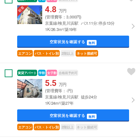
4.8
万円
(管理費等：3,000円)
京葉線/検見川浜駅 バス11分:停歩13分
1K/26.3m²/築19年
空室状況を確認する
無料
2階以上
エアコン
バス・トイレ別
ネット接続可
賃貸アパート
学割
女子割
合格前予約可
5.5
万円
(管理費等：-円)
京葉線/検見川浜駅 徒歩24分
1K/24m²/築27年
空室状況を確認する
無料
2階以上
ネット接続可
エアコン
バス・トイレ別