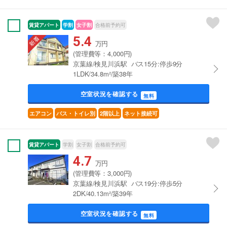
賃貸アパート
学割
女子割
合格前予約可
5.4
万円
(管理費等：4,000円)
京葉線/検見川浜駅 バス15分:停歩9分
1LDK/34.8m²/築38年
空室状況を確認する
無料
エアコン
バス・トイレ別
2階以上
ネット接続可
賃貸アパート
学割
女子割
合格前予約可
4.7
万円
(管理費等：3,000円)
京葉線/検見川浜駅 バス19分:停歩5分
2DK/40.13m²/築39年
空室状況を確認する
無料