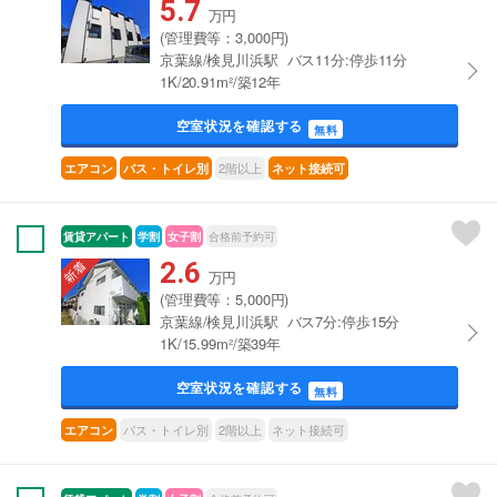
5.7
万円
(管理費等：3,000円)
京葉線/検見川浜駅 バス11分:停歩11分
1K/20.91m²/築12年
空室状況を確認する
無料
2階以上
エアコン
バス・トイレ別
ネット接続可
賃貸アパート
学割
女子割
合格前予約可
2.6
万円
(管理費等：5,000円)
京葉線/検見川浜駅 バス7分:停歩15分
1K/15.99m²/築39年
空室状況を確認する
無料
バス・トイレ別
2階以上
ネット接続可
エアコン