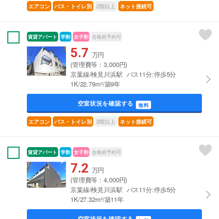
2階以上
エアコン
バス・トイレ別
ネット接続可
賃貸アパート
学割
女子割
合格前予約可
5.7
万円
(管理費等：3,000円)
京葉線/検見川浜駅 バス11分:停歩5分
1K/22.79m²/築9年
空室状況を確認する
無料
2階以上
エアコン
バス・トイレ別
ネット接続可
賃貸アパート
学割
女子割
合格前予約可
7.2
万円
(管理費等：4,000円)
京葉線/検見川浜駅 バス11分:停歩5分
1K/27.32m²/築11年
空室状況を確認する