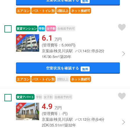
無料
エアコン
バス・トイレ別
2階以上
ネット接続可
賃貸マンション
学割
女子割
合格前予約可
6.1
万円
(管理費等：5,000円)
京葉線/検見川浜駅 バス14分:停歩2分
1K/30.5m²/築23年
空室状況を確認する
無料
2階以上
エアコン
バス・トイレ別
ネット接続可
賃貸アパート
学割
女子割
合格前予約可
4.9
万円
(管理費等：-円)
京葉線/検見川浜駅 バス12分:停歩4分
2DK/35.51m²/築32年