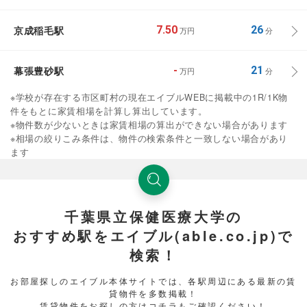
京成稲毛駅
7.50
26
万円
分
幕張豊砂駅
-
21
万円
分
※学校が存在する市区町村の現在エイブルWEBに掲載中の1R/1K物
件をもとに家賃相場を計算し算出しています。
※物件数が少ないときは家賃相場の算出ができない場合があります
※相場の絞りこみ条件は、物件の検索条件と一致しない場合があり
ます
千葉県立保健医療大学の
おすすめ駅をエイブル(able.co.jp)で
検索！
お部屋探しのエイブル本体サイトでは、各駅周辺にある最新の賃
貸物件を多数掲載！
賃貸物件をお探しの方はコチラもご確認ください！