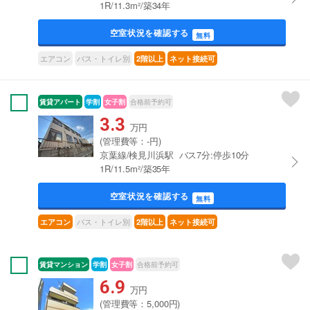
1R/11.3m²/築34年
空室状況を確認する
無料
エアコン
バス・トイレ別
2階以上
ネット接続可
賃貸アパート
学割
女子割
合格前予約可
3.3
万円
(管理費等：-円)
京葉線/検見川浜駅 バス7分:停歩10分
1R/11.5m²/築35年
空室状況を確認する
無料
バス・トイレ別
エアコン
2階以上
ネット接続可
賃貸マンション
学割
女子割
合格前予約可
6.9
万円
(管理費等：5,000円)