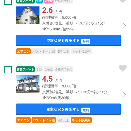
賃貸アパート
学割
女子割
合格前予約可
2.6
万円
(管理費等：5,000円)
京葉線/検見川浜駅 バス7分:停歩15分
1K/15.99m²/築39年
空室状況を確認する
無料
バス・トイレ別
2階以上
ネット接続可
エアコン
賃貸アパート
学割
女子割
合格前予約可
4.5
万円
(管理費等：3,000円)
京葉線/検見川浜駅 バス12分:停歩11分
1K/20m²/築30年
空室状況を確認する
無料
2階以上
エアコン
バス・トイレ別
ネット接続可