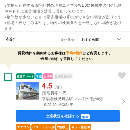
※学校が存在する市区町村の現在エイブルWEBに掲載中の1R/1K物
件をもとに家賃相場を計算し算出しています。
※物件数が少ないときは家賃相場の算出ができない場合があります
※相場の絞りこみ条件は、物件の検索条件と一致しない場合があり
ます
46
件
並び替え:
賃貸物件を契約するお客様は
平均3物件
ほど内見します。
ご希望の物件を選択してください
賃貸アパート
学割
女子割
合格前予約可
4.5
万円
(管理費等：-円)
京葉線/検見川浜駅 バス7分:停歩6分
1K/22.32m²/築34年
空室状況を確認する
無料
エアコン
バス・トイレ別
2階以上
ネット接続可