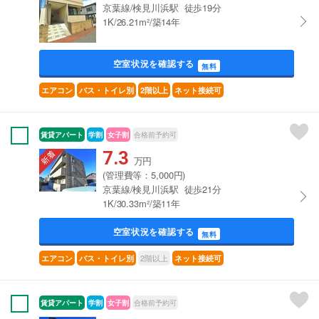
京葉線/検見川浜駅 徒歩19分
1K/26.21m²/築14年
空室状況を確認する
無料
エアコン
バス・トイレ別
2階以上
ネット接続可
賃貸アパート
学割
女子割
合格前予約可
7.3
万円
(管理費等：5,000円)
京葉線/検見川浜駅 徒歩21分
1K/30.33m²/築11年
空室状況を確認する
無料
2階以上
エアコン
バス・トイレ別
ネット接続可
賃貸アパート
学割
女子割
合格前予約可