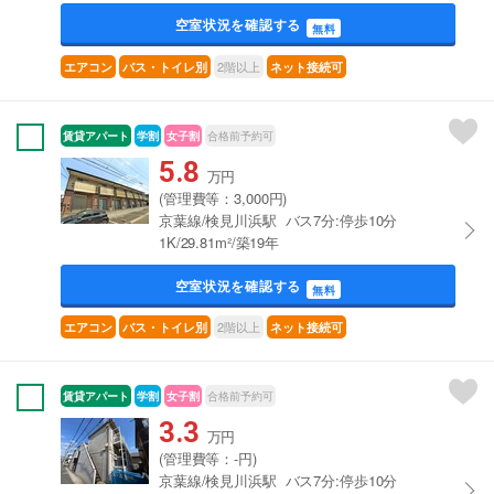
空室状況を確認する
無料
2階以上
エアコン
バス・トイレ別
ネット接続可
賃貸アパート
学割
女子割
合格前予約可
5.8
万円
(管理費等：3,000円)
京葉線/検見川浜駅 バス7分:停歩10分
1K/29.81m²/築19年
空室状況を確認する
無料
2階以上
エアコン
バス・トイレ別
ネット接続可
賃貸アパート
学割
女子割
合格前予約可
3.3
万円
(管理費等：-円)
京葉線/検見川浜駅 バス7分:停歩10分