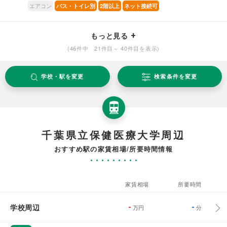
エアコン
バス・トイレ別
2階以上
ネット接続可
もっと見る
(46件中 21件目～ 40件目を表示)
学校・駅を変更
検索条件を変更
千葉県立保健医療大学周辺
おすすめ駅の家賃相場/所要時間情報
家賃相場
所要時間
学校周辺
-
-
万円
分