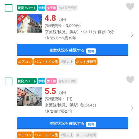
賃貸アパート
学割
女子割
合格前予約可
4.8
万円
(管理費等：3,000円)
京葉線/検見川浜駅 バス11分:停歩13分
1K/26.3m²/築19年
空室状況を確認する
無料
2階以上
エアコン
バス・トイレ別
ネット接続可
賃貸アパート
学割
女子割
合格前予約可
5.5
万円
(管理費等：-円)
京葉線/検見川浜駅 徒歩24分
1K/24m²/築27年
空室状況を確認する
無料
2階以上
ネット接続可
エアコン
バス・トイレ別