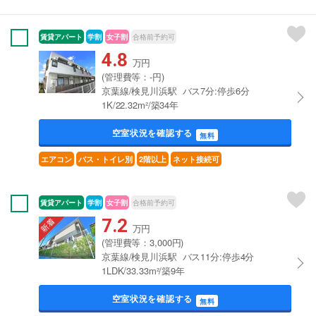
賃貸アパート
学割
女子割
合格前予約可
4.8
万円
(管理費等：-円)
京葉線/検見川浜駅 バス7分:停歩6分
1K/22.32m²/築34年
空室状況を確認する
無料
エアコン
バス・トイレ別
2階以上
ネット接続可
賃貸アパート
学割
女子割
合格前予約可
7.2
万円
(管理費等：3,000円)
京葉線/検見川浜駅 バス11分:停歩4分
1LDK/33.33m²/築9年
空室状況を確認する
無料