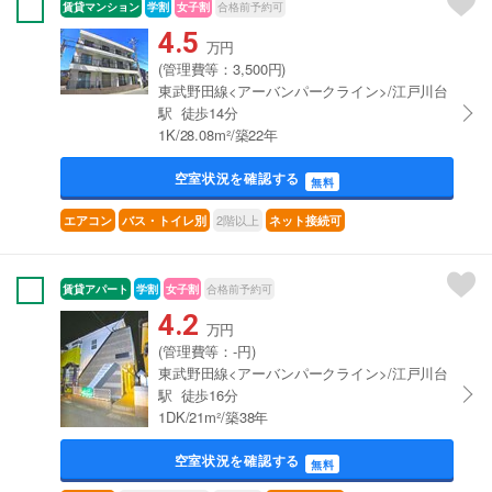
賃貸マンション
学割
女子割
合格前予約可
4.5
万円
(管理費等：3,500円)
東武野田線<アーバンパークライン>/江戸川台
駅 徒歩14分
1K/28.08m²/築22年
空室状況を確認する
無料
2階以上
エアコン
バス・トイレ別
ネット接続可
賃貸アパート
学割
女子割
合格前予約可
4.2
万円
(管理費等：-円)
東武野田線<アーバンパークライン>/江戸川台
駅 徒歩16分
1DK/21m²/築38年
空室状況を確認する
無料