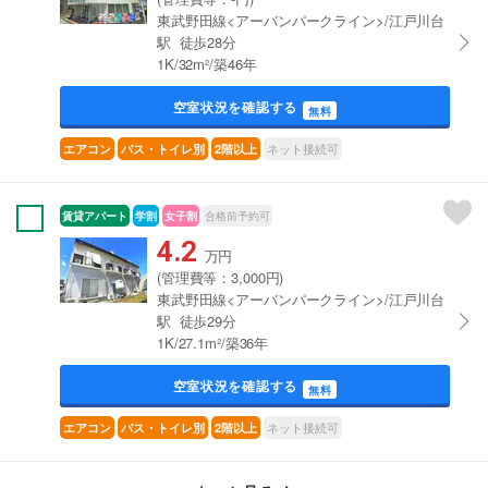
東武野田線<アーバンパークライン>/江戸川台
駅 徒歩28分
1K/32m²/築46年
空室状況を確認する
無料
ネット接続可
エアコン
バス・トイレ別
2階以上
賃貸アパート
学割
女子割
合格前予約可
4.2
万円
(管理費等：3,000円)
東武野田線<アーバンパークライン>/江戸川台
駅 徒歩29分
1K/27.1m²/築36年
空室状況を確認する
無料
ネット接続可
エアコン
バス・トイレ別
2階以上