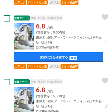
2階以上
エアコン
バス・トイレ別
ネット接続可
賃貸アパート
学割
女子割
合格前予約可
6.8
万円
(管理費等：5,000円)
東武野田線<アーバンパークライン>/江戸川台
駅 徒歩4分
2K/34m²/築34年
空室状況を確認する
無料
2階以上
エアコン
バス・トイレ別
ネット接続可
賃貸アパート
学割
女子割
合格前予約可
6.8
万円
(管理費等：5,000円)
東武野田線<アーバンパークライン>/江戸川台
駅 徒歩4分
2K/34m²/築34年