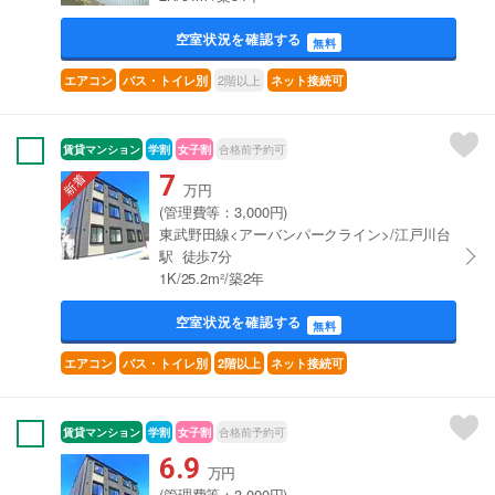
空室状況を確認する
無料
2階以上
エアコン
バス・トイレ別
ネット接続可
賃貸マンション
学割
女子割
合格前予約可
7
万円
(管理費等：3,000円)
東武野田線<アーバンパークライン>/江戸川台
駅 徒歩7分
1K/25.2m²/築2年
空室状況を確認する
無料
エアコン
バス・トイレ別
2階以上
ネット接続可
賃貸マンション
学割
女子割
合格前予約可
6.9
万円
(管理費等：3,000円)