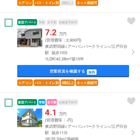
2階以上
エアコン
バス・トイレ別
ネット接続可
賃貸アパート
学割
女子割
合格前予約可
7.2
万円
(管理費等：2,900円)
東武野田線<アーバンパークライン>/江戸川台
駅 徒歩10分
1LDK/42.28m²/築10年
空室状況を確認する
無料
エアコン
バス・トイレ別
2階以上
ネット接続可
賃貸アパート
学割
女子割
合格前予約可
4.1
万円
(管理費等：-円)
東武野田線<アーバンパークライン>/江戸川台
駅 徒歩11分
1K/23.33m²/築46年