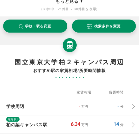
もっと見る
(30件中 21件目～ 30件目を表示)
学校・駅を変更
検索条件を変更
国立東京大学柏２キャンパス周辺
おすすめ駅の家賃相場/所要時間情報
家賃相場
所要時間
学校周辺
-
-
万円
分
最寄駅1
柏の葉キャンパス駅
6.34
14
万円
分