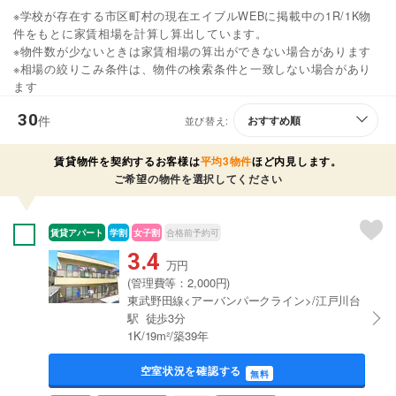
※学校が存在する市区町村の現在エイブルWEBに掲載中の1R/1K物
件をもとに家賃相場を計算し算出しています。
※物件数が少ないときは家賃相場の算出ができない場合があります
※相場の絞りこみ条件は、物件の検索条件と一致しない場合があり
ます
30
件
並び替え:
賃貸物件を契約するお客様は
平均3物件
ほど内見します。
ご希望の物件を選択してください
賃貸アパート
学割
女子割
合格前予約可
3.4
万円
(管理費等：2,000円)
東武野田線<アーバンパークライン>/江戸川台
駅 徒歩3分
1K/19m²/築39年
空室状況を確認する
無料