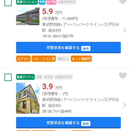
賃貸マンション
学割
女子割
合格前予約可
5.9
万円
(管理費等：11,000円)
東武野田線<アーバンパークライン>/江戸川台
駅 徒歩9分
1K/21.85m²/築27年
空室状況を確認する
無料
2階以上
エアコン
バス・トイレ別
ネット接続可
賃貸アパート
学割
女子割
合格前予約可
3.9
万円
(管理費等：-円)
東武野田線<アーバンパークライン>/江戸川台
駅 徒歩9分
2K/29.7m²/築49年
空室状況を確認する
無料