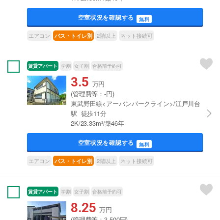
空室状況を確認する
無料
エアコン
2階以上
ネット接続可
バス・トイレ別
賃貸アパート
学割
女子割
合格前予約可
3.5
万円
(管理費等：-円)
東武野田線<アーバンパークライン>/江戸川台
駅 徒歩11分
2K/23.33m²/築46年
空室状況を確認する
無料
エアコン
2階以上
ネット接続可
バス・トイレ別
賃貸アパート
学割
女子割
合格前予約可
8.25
万円
(管理費等：3,500円)