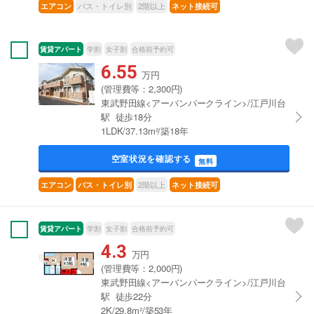
バス・トイレ別
2階以上
エアコン
ネット接続可
賃貸アパート
学割
女子割
合格前予約可
6.55
万円
(管理費等：2,300円)
東武野田線<アーバンパークライン>/江戸川台
駅 徒歩18分
1LDK/37.13m²/築18年
空室状況を確認する
無料
2階以上
エアコン
バス・トイレ別
ネット接続可
賃貸アパート
学割
女子割
合格前予約可
4.3
万円
(管理費等：2,000円)
東武野田線<アーバンパークライン>/江戸川台
駅 徒歩22分
2K/29.8m²/築53年