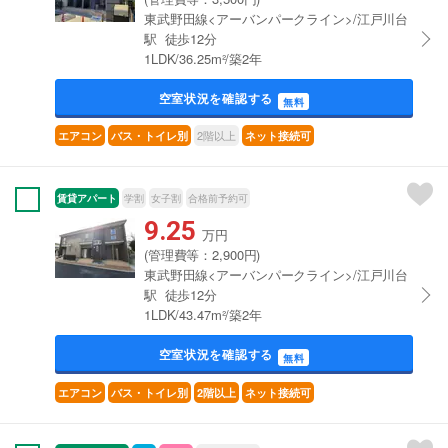
東武野田線<アーバンパークライン>/江戸川台
駅 徒歩12分
1LDK/36.25m²/築2年
空室状況を確認する
無料
2階以上
エアコン
バス・トイレ別
ネット接続可
賃貸アパート
学割
女子割
合格前予約可
9.25
万円
(管理費等：2,900円)
東武野田線<アーバンパークライン>/江戸川台
駅 徒歩12分
1LDK/43.47m²/築2年
空室状況を確認する
無料
エアコン
バス・トイレ別
2階以上
ネット接続可