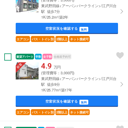
東武野田線<アーバンパークライン>/江戸川台
駅 徒歩7分
1K/25.2m²/築2年
空室状況を確認する
無料
エアコン
バス・トイレ別
2階以上
ネット接続可
賃貸アパート
学割
女子割
合格前予約可
4.9
万円
(管理費等：3,000円)
東武野田線<アーバンパークライン>/江戸川台
駅 徒歩9分
1K/25.77m²/築17年
空室状況を確認する
無料
エアコン
バス・トイレ別
2階以上
ネット接続可