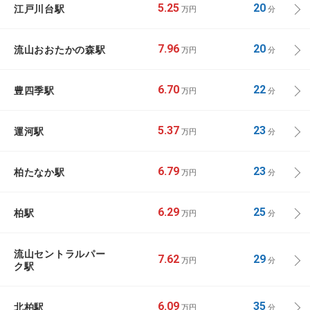
江戸川台駅
5.25
20
万円
分
流山おおたかの森駅
7.96
20
万円
分
豊四季駅
6.70
22
万円
分
運河駅
5.37
23
万円
分
柏たなか駅
6.79
23
万円
分
柏駅
6.29
25
万円
分
流山セントラルパー
7.62
29
万円
分
ク駅
北柏駅
6.09
35
万円
分