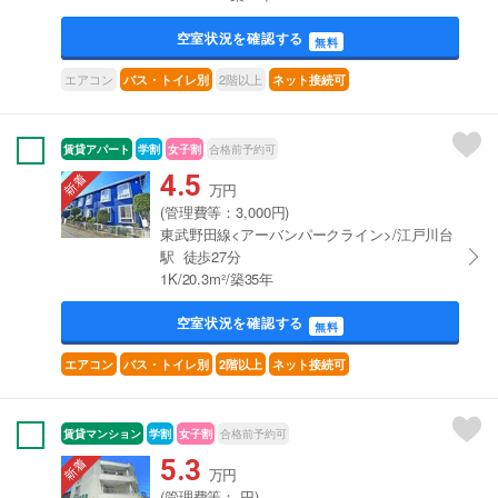
空室状況を確認する
無料
エアコン
2階以上
バス・トイレ別
ネット接続可
賃貸アパート
学割
女子割
合格前予約可
4.5
万円
(管理費等：3,000円)
東武野田線<アーバンパークライン>/江戸川台
駅 徒歩27分
1K/20.3m²/築35年
空室状況を確認する
無料
エアコン
バス・トイレ別
2階以上
ネット接続可
賃貸マンション
学割
女子割
合格前予約可
5.3
万円
(管理費等：-円)