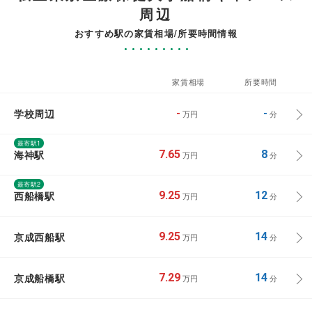
周辺
おすすめ駅の家賃相場/所要時間情報
家賃相場
所要時間
学校周辺
-
-
万円
分
最寄駅1
海神駅
7.65
8
万円
分
最寄駅2
西船橋駅
9.25
12
万円
分
京成西船駅
9.25
14
万円
分
京成船橋駅
7.29
14
万円
分