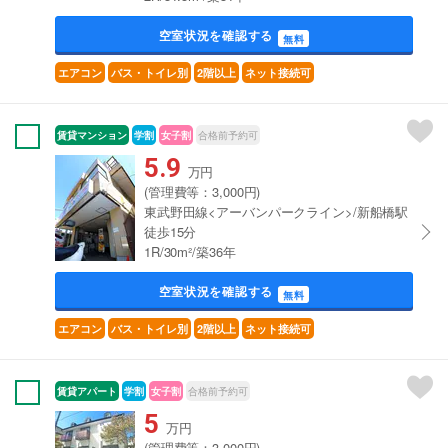
空室状況を確認する
無料
エアコン
バス・トイレ別
2階以上
ネット接続可
賃貸マンション
学割
女子割
合格前予約可
5.9
万円
(管理費等：3,000円)
東武野田線<アーバンパークライン>/新船橋駅
徒歩15分
1R/30m²/築36年
空室状況を確認する
無料
エアコン
バス・トイレ別
2階以上
ネット接続可
賃貸アパート
学割
女子割
合格前予約可
5
万円
(管理費等：3,000円)