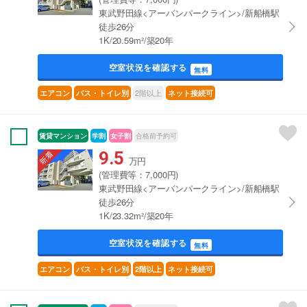
東武野田線<アーバンパークライン>/新船橋駅
徒歩26分
1K/20.59m²/築20年
空室状況を確認する
無料
2階以上
エアコン
バス・トイレ別
ネット接続可
賃貸マンション
学割
女子割
合格前予約可
9.5
万円
(管理費等：7,000円)
東武野田線<アーバンパークライン>/新船橋駅
徒歩26分
1K/23.32m²/築20年
空室状況を確認する
無料
エアコン
バス・トイレ別
2階以上
ネット接続可