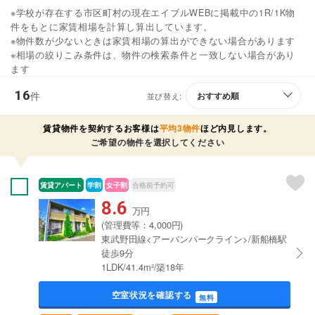
※学校が存在する市区町村の現在エイブルWEBに掲載中の1R/1K物
件をもとに家賃相場を計算し算出しています。
※物件数が少ないときは家賃相場の算出ができない場合があります
※相場の絞りこみ条件は、物件の検索条件と一致しない場合があり
ます
16
件
並び替え:
賃貸物件を契約するお客様は
平均3物件
ほど内見します。
ご希望の物件を選択してください
賃貸アパート
学割
女子割
合格前予約可
8.6
万円
(管理費等：4,000円)
東武野田線<アーバンパークライン>/新船橋駅
徒歩9分
1LDK/41.4m²/築18年
空室状況を確認する
無料