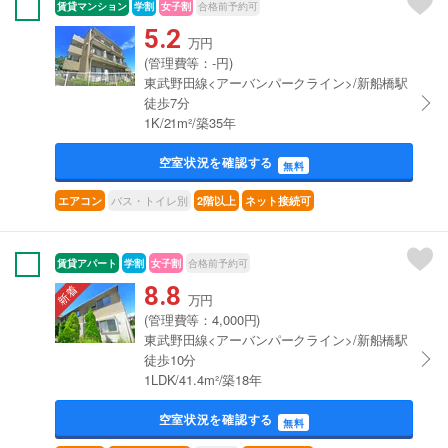
賃貸マンション
学割
女子割
合格前予約可
5.2
万円
(管理費等：-円)
東武野田線<アーバンパークライン>/新船橋駅
徒歩7分
1K/21m²/築35年
空室状況を確認する
無料
バス・トイレ別
エアコン
2階以上
ネット接続可
賃貸アパート
学割
女子割
合格前予約可
8.8
万円
(管理費等：4,000円)
東武野田線<アーバンパークライン>/新船橋駅
徒歩10分
1LDK/41.4m²/築18年
空室状況を確認する
無料