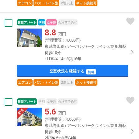
2階以上
エアコン
バス・トイレ別
ネット接続可
賃貸アパート
学割
女子割
合格前予約可
8.8
万円
(管理費等：4,000円)
東武野田線<アーバンパークライン>/新船橋駅
徒歩10分
1LDK/41.4m²/築18年
空室状況を確認する
無料
2階以上
エアコン
バス・トイレ別
ネット接続可
賃貸アパート
学割
女子割
合格前予約可
5.6
万円
(管理費等：4,000円)
東武野田線<アーバンパークライン>/新船橋駅
徒歩15分
2K/34.5m²/築34年