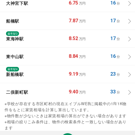
大神宮下駅
6.75
16
万円
分
船橋駅
7.87
17
万円
分
最寄駅3
東海神駅
8.52
17
万円
分
東中山駅
8.84
16
万円
分
最寄駅4
新船橋駅
9.19
23
万円
分
二俣新町駅
9.40
33
万円
分
※学校が存在する市区町村の現在エイブルWEBに掲載中の1R/1K物
件をもとに家賃相場を計算し算出しています。
※物件数が少ないときは家賃相場の算出ができない場合があります
※相場の絞りこみ条件は、物件の検索条件と一致しない場合があり
ます