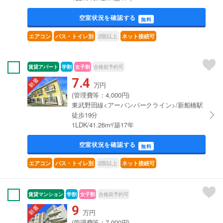
空室状況を確認する
無料
2階以上
エアコン
バス・トイレ別
ネット接続可
賃貸アパート
学割
女子割
合格前予約可
7.4
万円
(管理費等：4,000円)
東武野田線<アーバンパークライン>/新船橋駅
徒歩19分
1LDK/41.26m²/築17年
空室状況を確認する
無料
2階以上
エアコン
バス・トイレ別
ネット接続可
賃貸マンション
学割
女子割
合格前予約可
9
万円
(管理費等：7,000円)