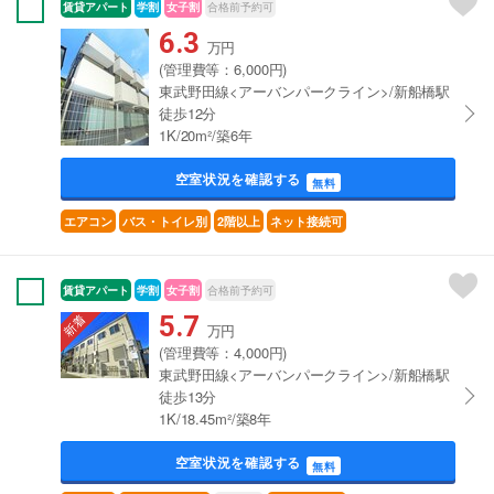
賃貸アパート
学割
女子割
合格前予約可
6.3
万円
(管理費等：6,000円)
東武野田線<アーバンパークライン>/新船橋駅
徒歩12分
1K/20m²/築6年
空室状況を確認する
無料
エアコン
バス・トイレ別
2階以上
ネット接続可
賃貸アパート
学割
女子割
合格前予約可
5.7
万円
(管理費等：4,000円)
東武野田線<アーバンパークライン>/新船橋駅
徒歩13分
1K/18.45m²/築8年
空室状況を確認する
無料