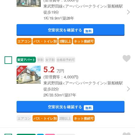
東武野田線<アーバンパークライン>/新船橋駅
徒歩19分
1K/19.9m²/築28年
空室状況を確認する
無料
エアコン
バス・トイレ別
2階以上
ネット接続可
賃貸アパート
学割
女子割
合格前予約可
5.2
万円
(管理費等：4,000円)
東武野田線<アーバンパークライン>/新船橋駅
徒歩22分
2K/33.53m²/築37年
空室状況を確認する
無料
エアコン
2階以上
バス・トイレ別
ネット接続可