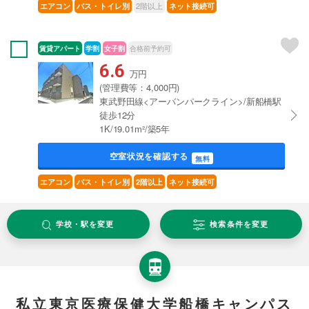
2階以上
エアコン
バス・トイレ別
ネット接続可
賃貸アパート
学割
女子割
合格前予約可
6.6
万円
(管理費等：4,000円)
東武野田線<アーバンパークライン>/新船橋駅
徒歩12分
1K/19.01m²/築5年
空室状況を確認する
無料
エアコン
バス・トイレ別
2階以上
ネット接続可
学校・駅を変更
検索条件を変更
私立東京医療保健大学船橋キャンパス