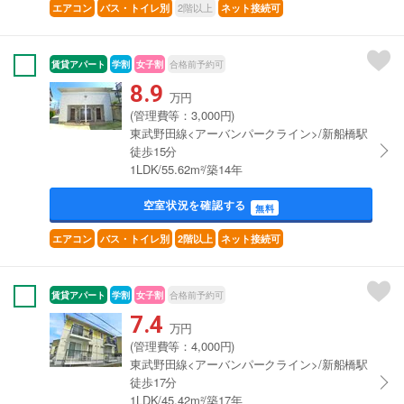
2階以上
エアコン
バス・トイレ別
ネット接続可
賃貸アパート
学割
女子割
合格前予約可
8.9
万円
(管理費等：3,000円)
東武野田線<アーバンパークライン>/新船橋駅
徒歩15分
1LDK/55.62m²/築14年
空室状況を確認する
無料
エアコン
バス・トイレ別
2階以上
ネット接続可
賃貸アパート
学割
女子割
合格前予約可
7.4
万円
(管理費等：4,000円)
東武野田線<アーバンパークライン>/新船橋駅
徒歩17分
1LDK/45.42m²/築17年