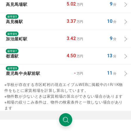
高見馬場駅
5.02
9
万円
分
最寄駅5
高見橋駅
3.37
10
万円
分
最寄駅6
加治屋町駅
3.42
9
万円
分
最寄駅7
都通駅
4.50
13
万円
分
最寄駅8
鹿児島中央駅前駅
-
11
万円
分
※学校が存在する市区町村の現在エイブルWEBに掲載中の1R/1K物
件をもとに家賃相場を計算し算出しています。
※物件数が少ないときは家賃相場の算出ができない場合があります
※相場の絞りこみ条件は、物件の検索条件と一致しない場合があり
ます