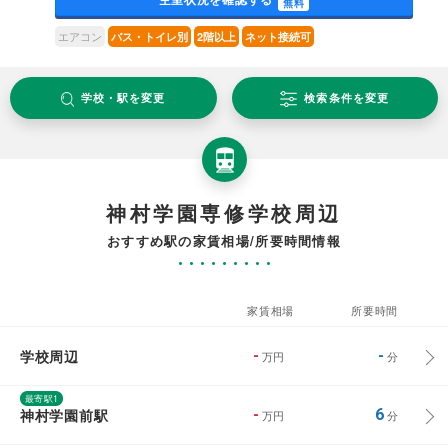
無料
エアコン
バス・トイレ別
2階以上
ネット接続可
学校・駅を変更
検索条件を変更
神村学園専修学校周辺
おすすめ駅の家賃相場/所要時間情報
家賃相場
所要時間
学校周辺
-
-
万円
分
最寄駅1
神村学園前駅
-
6
万円
分