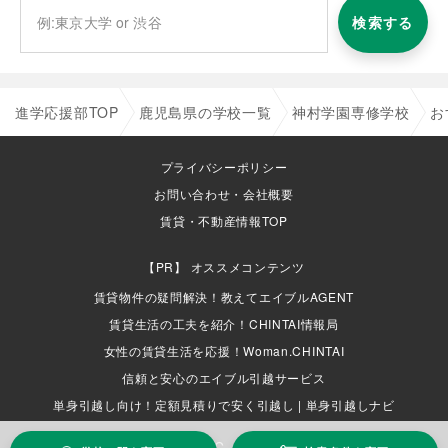
検索する
進学応援部TOP
鹿児島県の学校一覧
神村学園専修学校
お
プライバシーポリシー
お問い合わせ・会社概要
賃貸・不動産情報TOP
オススメコンテンツ
賃貸物件の疑問解決！教えてエイブルAGENT
賃貸生活の工夫を紹介！CHINTAI情報局
女性の賃貸生活を応援！Woman.CHINTAI
信頼と安心のエイブル引越サービス
単身引越し向け！定額見積りで安く引越し | 単身引越しナビ
COPYRIGHT (C) ABLE INC. ALL RIGHTS RESERVED.