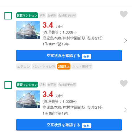
賃貸マンション
学割
女子割
合格前予約可
3.4
万円
(管理費等：1,000円)
鹿児島本線/神村学園前駅 徒歩21分
1R/18m²/築19年
空室状況を確認する
無料
エアコン
バス・トイレ別
ネット接続可
2階以上
賃貸マンション
学割
女子割
合格前予約可
3.4
万円
(管理費等：1,000円)
鹿児島本線/神村学園前駅 徒歩21分
1R/18m²/築19年
空室状況を確認する
無料