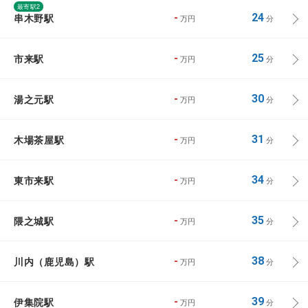
最寄駅2
串木野駅
-
24
万円
分
市来駅
-
25
万円
分
湯之元駅
-
30
万円
分
木場茶屋駅
-
31
万円
分
東市来駅
-
34
万円
分
隈之城駅
-
35
万円
分
川内（鹿児島）駅
-
38
万円
分
伊集院駅
-
39
万円
分