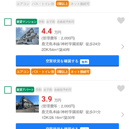
エアコン
バス・トイレ別
ネット接続可
2階以上
賃貸マンション
学割
女子割
合格前予約可
4.4
万円
(管理費等：2,000円)
鹿児島本線/神村学園前駅 徒歩24分
2DK/54m²/築40年
空室状況を確認する
無料
エアコン
バス・トイレ別
2階以上
ネット接続可
賃貸アパート
学割
女子割
合格前予約可
3.9
万円
(管理費等：2,000円)
鹿児島本線/神村学園前駅 徒歩31分
1DK/28.16m²/築30年
空室状況を確認する