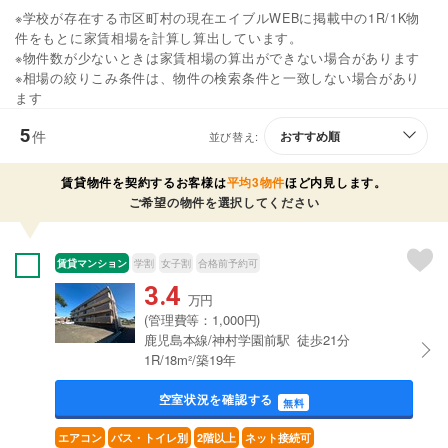
※学校が存在する市区町村の現在エイブルWEBに掲載中の1R/1K物
件をもとに家賃相場を計算し算出しています。
※物件数が少ないときは家賃相場の算出ができない場合があります
※相場の絞りこみ条件は、物件の検索条件と一致しない場合があり
ます
5
件
並び替え:
賃貸物件を契約するお客様は
平均3物件
ほど内見します。
ご希望の物件を選択してください
賃貸マンション
学割
女子割
合格前予約可
3.4
万円
(管理費等：1,000円)
鹿児島本線/神村学園前駅 徒歩21分
1R/18m²/築19年
空室状況を確認する
無料
エアコン
バス・トイレ別
2階以上
ネット接続可