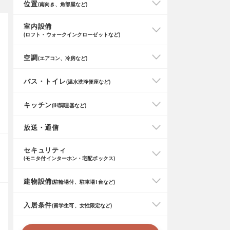
位置
(南向き、角部屋など)
室内設備
(ロフト・ウォークインクローゼットなど)
空調
(エアコン、冷房など)
バス・トイレ
(温水洗浄便座など)
キッチン
(IH調理器など)
放送・通信
セキュリティ
(モニタ付インターホン・宅配ボックス)
建物設備
(駐輪場付、駐車場1台など)
入居条件
(留学生可、女性限定など)