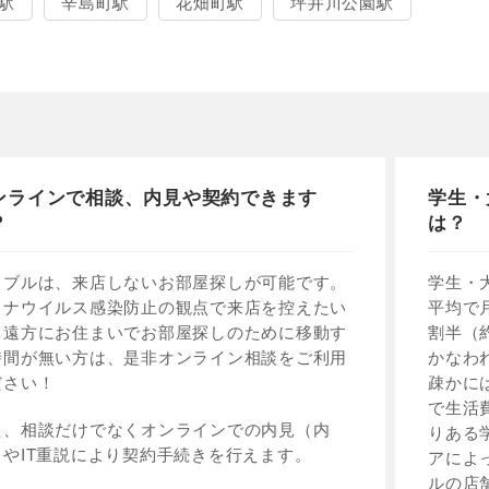
駅
辛島町駅
花畑町駅
坪井川公園駅
ンラインで相談、内見や契約できます
学生・
？
は？
イブルは、来店しないお部屋探しが可能です。
学生・
ロナウイルス感染防止の観点で来店を控えたい
平均で
、遠方にお住まいでお部屋探しのために移動す
割半（
時間が無い方は、是非オンライン相談をご利用
かなわ
ださい！
疎かに
で生活
た、相談だけでなくオンラインでの内見（内
りある
）やIT重説により契約手続きを行えます。
アによ
ルの店