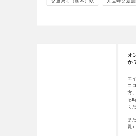
交通局前（熊本）駅
九品寺交差点
オ
か
エ
コ
方
る
く
ま
覧