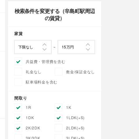
検索条件を変更する（辛島町駅周辺
の賃貸）
家賃
共益費・管理費を含む
礼金なし
敷金/保証金なし
駐車場料金を含む
間取り
1R
1K
1DK
1LDK(+S)
2K/2DK
2LDK(+S)
3K/3DK
3LDK(+S)