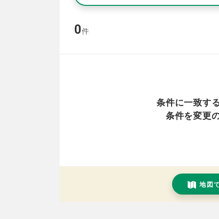
0
件
条件に一致す
条件を変更
地図