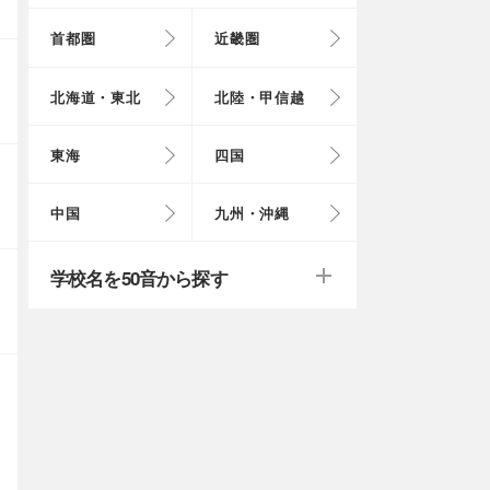
首都圏
近畿圏
東京都
大阪府
北海道
富山県
岐阜県
徳島県
鳥取県
福岡県
北海道・東北
北陸・甲信越
埼玉県
奈良県
岩手県
福井県
愛知県
愛媛県
岡山県
長崎県
東海
四国
茨城県
滋賀県
秋田県
山梨県
山口県
大分県
戻る
戻る
中国
九州・沖縄
群馬県
福島県
鹿児島県
戻る
戻る
戻る
戻る
戻る
戻る
学校名を50音から探す