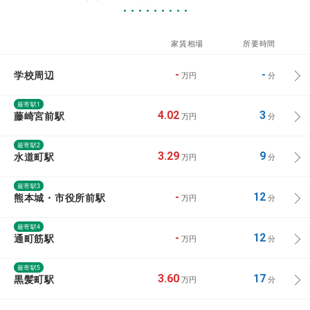
家賃相場
所要時間
学校周辺
-
-
万円
分
最寄駅1
藤崎宮前駅
4.02
3
万円
分
最寄駅2
水道町駅
3.29
9
万円
分
最寄駅3
熊本城・市役所前駅
-
12
万円
分
最寄駅4
通町筋駅
-
12
万円
分
最寄駅5
黒髪町駅
3.60
17
万円
分