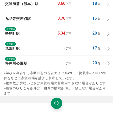
交通局前（熊本）駅
3.60
18
万円
分
九品寺交差点駅
3.70
15
万円
分
最寄駅6
辛島町駅
5.34
20
万円
分
最寄駅7
花畑町駅
-
17
万円
分
最寄駅8
坪井川公園駅
-
20
万円
分
※学校が存在する市区町村の現在エイブルWEBに掲載中の1R/1K物
件をもとに家賃相場を計算し算出しています。
※物件数が少ないときは家賃相場の算出ができない場合があります
※相場の絞りこみ条件は、物件の検索条件と一致しない場合があり
ます