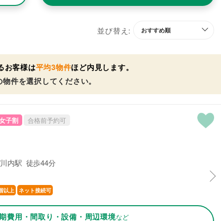
並び替え:
るお客様は
平均3物件
ほど内見します。
の物件を選択してください。
女子割
合格前予約可
川内駅 徒歩44分
階以上
ネット接続可
期費用・間取り・設備・周辺環境
など