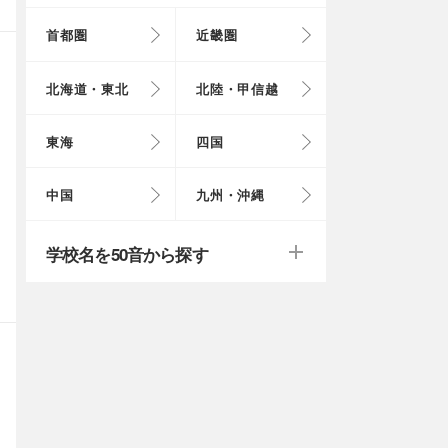
首都圏
近畿圏
東京都
大阪府
北海道
富山県
岐阜県
徳島県
鳥取県
福岡県
北海道・東北
北陸・甲信越
埼玉県
奈良県
岩手県
福井県
愛知県
愛媛県
岡山県
長崎県
東海
四国
茨城県
滋賀県
秋田県
山梨県
山口県
大分県
戻る
戻る
中国
九州・沖縄
群馬県
福島県
鹿児島県
戻る
戻る
戻る
戻る
戻る
戻る
学校名を50音から探す