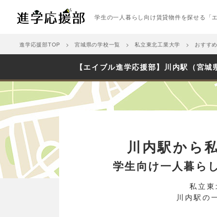
学生の一人暮らし向け賃貸物件を探せる「
進学応援部TOP
宮城県の学校一覧
私立東北工業大学
おすす
【エイブル進学応援部】川内駅（宮城
川内駅から
学生向け一人暮ら
私立東
川内駅の