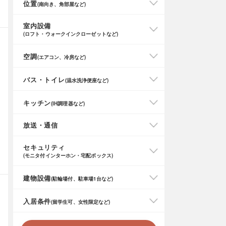
位置
(南向き、角部屋など)
室内設備
(ロフト・ウォークインクローゼットなど)
空調
(エアコン、冷房など)
バス・トイレ
(温水洗浄便座など)
キッチン
(IH調理器など)
放送・通信
セキュリティ
(モニタ付インターホン・宅配ボックス)
建物設備
(駐輪場付、駐車場1台など)
入居条件
(留学生可、女性限定など)