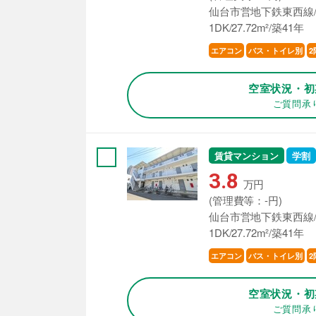
仙台市営地下鉄東西線/
1DK/27.72m²/築41年
エアコン
バス・トイレ別
2
空室状況・初
ご質問承
賃貸マンション
学割
3.8
万円
(管理費等：-円)
仙台市営地下鉄東西線/
1DK/27.72m²/築41年
エアコン
バス・トイレ別
2
空室状況・初
ご質問承