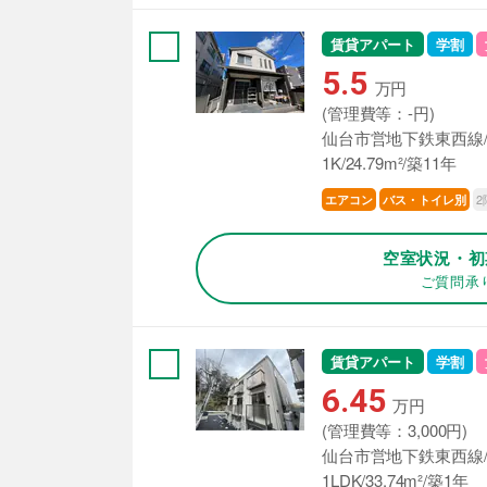
賃貸アパート
学割
5.5
万円
(管理費等：-円)
仙台市営地下鉄東西線/
1K/24.79m²/築11年
2
エアコン
バス・トイレ別
空室状況・初
ご質問承
賃貸アパート
学割
6.45
万円
(管理費等：3,000円)
仙台市営地下鉄東西線/
1LDK/33.74m²/築1年