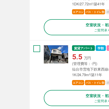
1DK/27.72m²/築41年
2
エアコン
バス・トイレ別
空室状況・初
ご質問承
賃貸アパート
学割
5.5
万円
(管理費等：-円)
仙台市営地下鉄東西線/
1K/24.79m²/築11年
2
エアコン
バス・トイレ別
空室状況・初
ご質問承