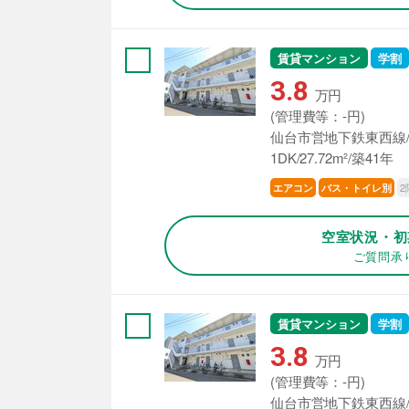
賃貸マンション
学割
3.8
万円
(管理費等：-円)
仙台市営地下鉄東西線/
1DK/27.72m²/築41年
2
エアコン
バス・トイレ別
空室状況・初
ご質問承
賃貸マンション
学割
3.8
万円
(管理費等：-円)
仙台市営地下鉄東西線/