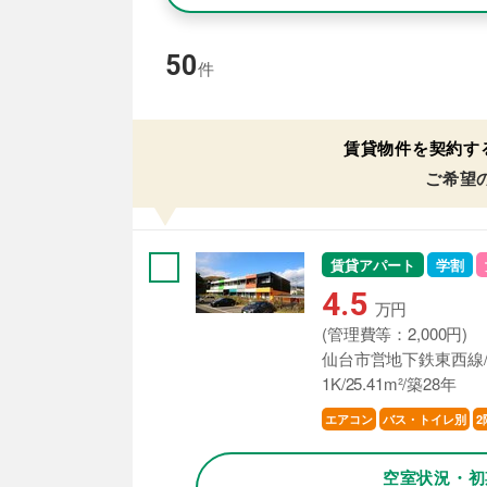
50
件
賃貸物件を契約す
ご希望
賃貸アパート
学割
4.5
万円
(管理費等：2,000円)
仙台市営地下鉄東西線/
1K/25.41m²/築28年
エアコン
バス・トイレ別
2
空室状況・初