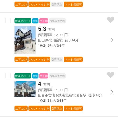
エアコン
バス・トイレ別
2階以上
ネット接続可
賃貸アパート
学割
女子割
合格前予約可
5.3
万円
(管理費等：2,000円)
仙山線/北仙台駅 徒歩14分
1R/24.97m²/築8年
エアコン
バス・トイレ別
2階以上
ネット接続可
賃貸アパート
学割
女子割
合格前予約可
4
万円
(管理費等：1,000円)
仙台市営地下鉄南北線/北仙台駅 徒歩14分
1K/21.31m²/築38年
エアコン
バス・トイレ別
2階以上
ネット接続可