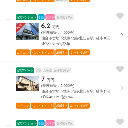
賃貸マンション
学割
女子割
合格前予約可
6.2
万円
(管理費等：4,000円)
仙台市営地下鉄南北線/北仙台駅 徒歩16分
1K/29.81m²/築5年
エアコン
バス・トイレ別
2階以上
ネット接続可
賃貸アパート
学割
女子割
合格前予約可
7
万円
(管理費等：2,000円)
仙台市営地下鉄南北線/北仙台駅 徒歩17分
2DK/43.3m²/築17年
エアコン
バス・トイレ別
2階以上
ネット接続可
賃貸マンション
学割
女子割
合格前予約可