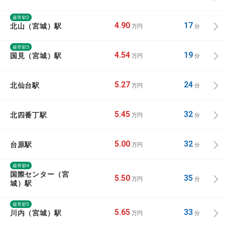
最寄駅2
北山（宮城）駅
4.90
17
万円
分
最寄駅3
国見（宮城）駅
4.54
19
万円
分
北仙台駅
5.27
24
万円
分
北四番丁駅
5.45
32
万円
分
台原駅
5.00
32
万円
分
最寄駅4
国際センター（宮
5.50
35
万円
分
城）駅
最寄駅5
川内（宮城）駅
5.65
33
万円
分