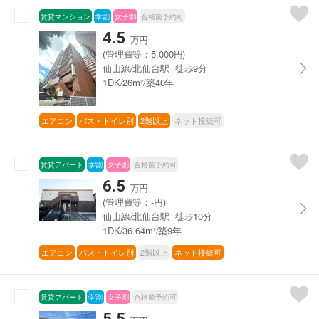
賃貸マンション
学割
女子割
合格前予約可
4.5
万円
(管理費等：5,000円)
仙山線/北仙台駅 徒歩9分
1DK/26m²/築40年
エアコン
バス・トイレ別
2階以上
ネット接続可
賃貸アパート
学割
女子割
合格前予約可
6.5
万円
(管理費等：-円)
仙山線/北仙台駅 徒歩10分
1DK/36.64m²/築9年
エアコン
バス・トイレ別
2階以上
ネット接続可
賃貸アパート
学割
女子割
合格前予約可
5.5