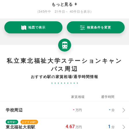
もっと見る
(345件中 21件目～ 40件目を表示)
地図で表示
検索条件を変更
私立東北福祉大学ステーションキャン
パス周辺
おすすめ駅の家賃相場/通学時間情報
家賃相場
通学時間
学校周辺
-
-
万円
分
最寄駅1
おすすめ駅1
東北福祉大前駅
4.67
1
万円
分