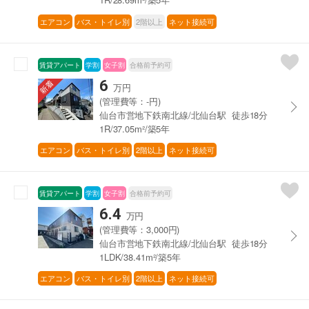
エアコン
バス・トイレ別
2階以上
ネット接続可
賃貸アパート
学割
女子割
合格前予約可
6
万円
(管理費等：-円)
仙台市営地下鉄南北線/北仙台駅 徒歩18分
1R/37.05m²/築5年
エアコン
バス・トイレ別
2階以上
ネット接続可
賃貸アパート
学割
女子割
合格前予約可
6.4
万円
(管理費等：3,000円)
仙台市営地下鉄南北線/北仙台駅 徒歩18分
1LDK/38.41m²/築5年
エアコン
バス・トイレ別
2階以上
ネット接続可