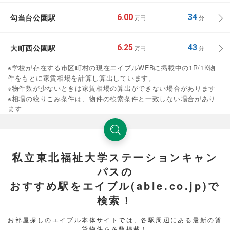
勾当台公園駅
6.00
34
万円
分
大町西公園駅
6.25
43
万円
分
※学校が存在する市区町村の現在エイブルWEBに掲載中の1R/1K物
件をもとに家賃相場を計算し算出しています。
※物件数が少ないときは家賃相場の算出ができない場合があります
※相場の絞りこみ条件は、物件の検索条件と一致しない場合があり
ます
私立東北福祉大学ステーションキャン
パスの
おすすめ駅をエイブル(able.co.jp)で
検索！
お部屋探しのエイブル本体サイトでは、各駅周辺にある最新の賃
貸物件を多数掲載！