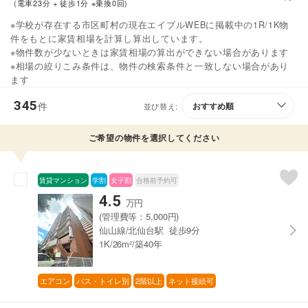
(電車23分 + 徒歩1分 ※乗換0回)
※学校が存在する市区町村の現在エイブルWEBに掲載中の1R/1K物
件をもとに家賃相場を計算し算出しています。
※物件数が少ないときは家賃相場の算出ができない場合があります
※相場の絞りこみ条件は、物件の検索条件と一致しない場合があり
ます
345
件
並び替え:
ご希望の物件を選択してください
賃貸マンション
学割
女子割
合格前予約可
4.5
万円
(管理費等：5,000円)
仙山線/北仙台駅 徒歩9分
1K/26m²/築40年
エアコン
バス・トイレ別
2階以上
ネット接続可