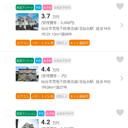
賃貸アパート
学割
女子割
合格前予約可
3.7
万円
(管理費等：3,000円)
仙台市営地下鉄南北線/北仙台駅 徒歩14分
1K/21.13m²/築38年
エアコン
バス・トイレ別
2階以上
ネット接続可
賃貸アパート
学割
女子割
合格前予約可
4.4
万円
(管理費等：-円)
仙台市営地下鉄南北線/北仙台駅 徒歩15分
1R/24m²/築27年
エアコン
バス・トイレ別
2階以上
ネット接続可
賃貸マンション
学割
女子割
合格前予約可
4.2
万円