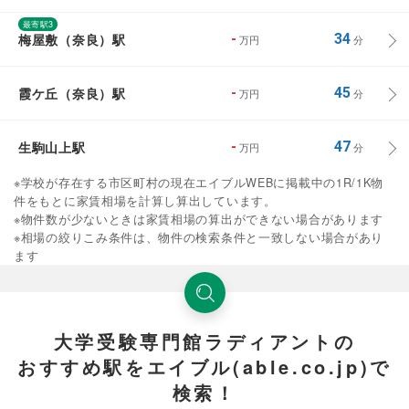
最寄駅3
梅屋敷（奈良）駅
-
34
万円
分
霞ケ丘（奈良）駅
-
45
万円
分
生駒山上駅
-
47
万円
分
※学校が存在する市区町村の現在エイブルWEBに掲載中の1R/1K物
件をもとに家賃相場を計算し算出しています。
※物件数が少ないときは家賃相場の算出ができない場合があります
※相場の絞りこみ条件は、物件の検索条件と一致しない場合があり
ます
大学受験専門館ラディアントの
おすすめ駅をエイブル(able.co.jp)で
検索！