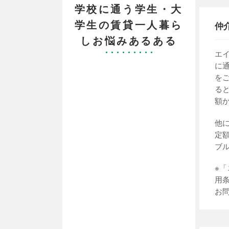
学校に通う学生・大
学生の賃貸一人暮ら
仲
しお悩みあるある
エ
に
を
る
額
他
定
ブ
※
用
お