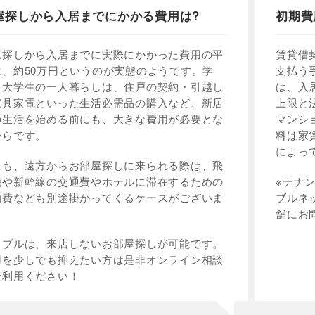
屋探しから入居までにかかる費用は?
初期費
屋探しから入居までに実際にかかった費用の平
賃貸借
は、約50万円というのが実態のようです。学
支払う
・大学生の一人暮らしは、住戸の契約・引越し
は、入
家具家電といった生活必需品の購入など、新居
上限と
の生活を始める前にも、大きな費用が必要とな
マンシ
からです。
料は家
によっ
にも、遠方からお部屋探しに来られる際は、飛
機や新幹線の交通費やホテルに滞在するための
※テナ
泊費なども別途掛かってくるケースがございま
ブルネ
。
舗にお
イブルは、来店しないお部屋探しが可能です。
用を少しでも抑えたい方は是非オンライン相談
ご利用ください！