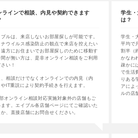
ンラインで相談、内見や契約できます
学生・
？
は？
イブルは、来店しないお部屋探しが可能です。
学生・
ロナウイルス感染防止の観点で来店を控えたい
平均で
、遠方にお住まいでお部屋探しのために移動す
割半（
時間が無い方は、是非オンライン相談をご利用
かなわ
ださい！
疎かに
で生活
た、相談だけでなくオンラインでの内見（内
りある
）やIT重説により契約手続きを行えます。
アによ
ルの店
一部オンライン相談対応実施対象外の店舗もご
います。エイブル各店舗ページにてご確認いた
くか、直接店舗にお問合せください。