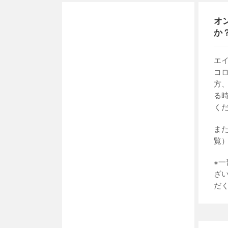
オ
か
エ
コ
方
る
く
ま
覧
※
ざ
だ