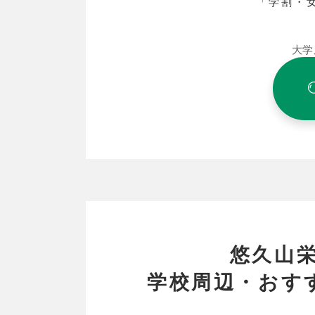
「学割・
大学
悠久山
学校周辺・おす