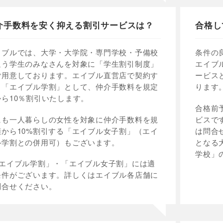
介手数料を安く抑える割引サービスは？
合格し
イブルでは、大学・大学院・専門学校・予備校
条件の
通う学生のみなさんを対象に「学生割引制度」
エイブ
ご用意しております。エイブル直営店で契約す
ービス
と「エイブル学割」として、仲介手数料を規定
ります
から10％割引いたします。
合格前
にも一人暮らしの女性を対象に仲介手数料を規
ビスで
額から10%割引する「エイブル女子割」（エイ
は問合
ル学割との併用可）もございます。
となる
学校」
「エイブル学割」・「エイブル女子割」には適
条件がございます。詳しくはエイブル各店舗に
問合せください。