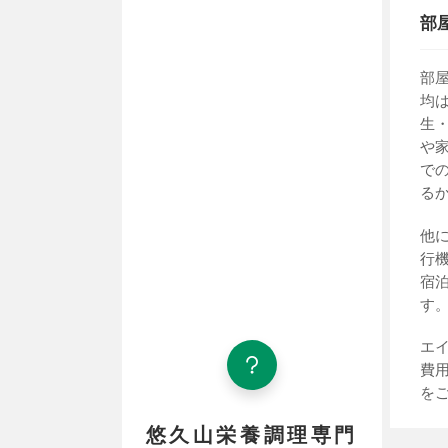
部
部
均
生
や
で
る
他
行
宿
す
エ
費
を
悠久山栄養調理専門