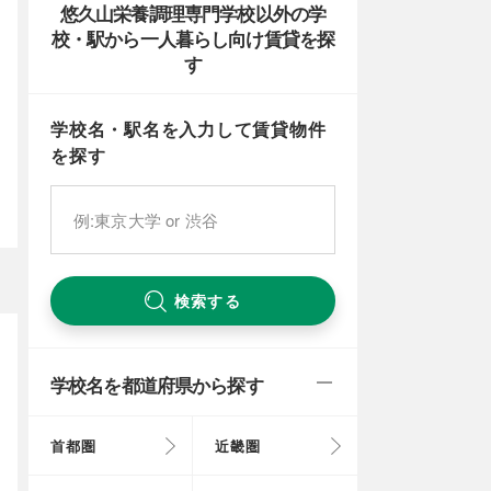
悠久山栄養調理専門学校以外の学
校・駅から一人暮らし向け賃貸を探
す
学校名・駅名を入力して賃貸物件
を探す
検索する
学校名を都道府県から探す
首都圏
近畿圏
東京都
大阪府
北海道
富山県
岐阜県
徳島県
鳥取県
福岡県