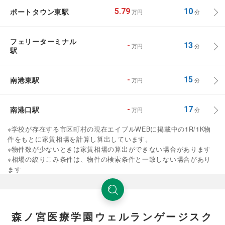
ポートタウン東駅
5.79
10
万円
分
フェリーターミナル
-
13
万円
分
駅
南港東駅
-
15
万円
分
南港口駅
-
17
万円
分
※学校が存在する市区町村の現在エイブルWEBに掲載中の1R/1K物
件をもとに家賃相場を計算し算出しています。
※物件数が少ないときは家賃相場の算出ができない場合があります
※相場の絞りこみ条件は、物件の検索条件と一致しない場合があり
ます
森ノ宮医療学園ウェルランゲージスク