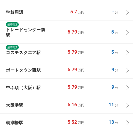
学校周辺
5.7
-
万円
分
最寄駅1
トレードセンター前
5.79
5
万円
分
駅
最寄駅2
コスモスクエア駅
5.79
5
万円
分
ポートタウン西駅
5.79
9
万円
分
中ふ頭（大阪）駅
5.79
9
万円
分
大阪港駅
5.16
11
万円
分
朝潮橋駅
5.52
13
万円
分