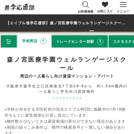
お気に入り
メニュー
お部屋検索
【エイブル進学応援部】森ノ宮医療学園ウェルランゲージスクール（大阪府）の学生・大学生に人気の駅・エリアから、一人暮らし向け賃貸マンション・アパートのお部屋を探す
学校周辺
トレードセンター前駅
コスモスク
0
9
森ノ宮医療学園ウェルランゲージスク
ール
周辺の一人暮らし向け賃貸マンション・アパート
大阪府大阪市住之江区南港北1丁目28-9から、約1.5km圏内の
一人暮らし学生向け賃貸物件
※学校が存在する市区町村の現在エイブルWEBに掲載中の1R/1K物
件をもとに家賃相場を計算し算出しています。
※物件数が少ないときは家賃相場の算出ができない場合があります
※相場の絞りこみ条件は、物件の検索条件と一致しない場合があり
ます