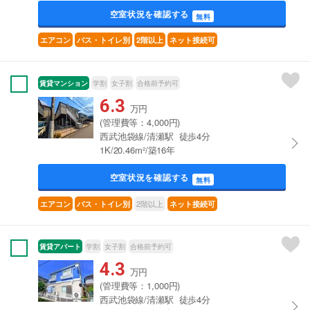
空室状況を確認する
無料
エアコン
バス・トイレ別
2階以上
ネット接続可
賃貸マンション
学割
女子割
合格前予約可
6.3
万円
(管理費等：4,000円)
西武池袋線/清瀬駅 徒歩4分
1K/20.46m²/築16年
空室状況を確認する
無料
2階以上
エアコン
バス・トイレ別
ネット接続可
賃貸アパート
学割
女子割
合格前予約可
4.3
万円
(管理費等：1,000円)
西武池袋線/清瀬駅 徒歩4分