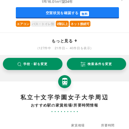
1R/16.01m²/築34年
空室状況を確認する
無料
バス・トイレ別
エアコン
2階以上
ネット接続可
もっと見る
(127件中 21件目～ 40件目を表示)
学校・駅を変更
検索条件を変更
私立十文字学園女子大学周辺
おすすめ駅の家賃相場/所要時間情報
家賃相場
所要時間