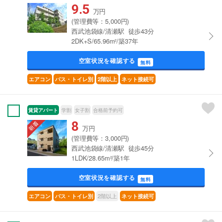
9.5
万円
(管理費等：5,000円)
西武池袋線/清瀬駅 徒歩43分
2DK+S/65.96m²/築37年
空室状況を確認する
無料
エアコン
バス・トイレ別
2階以上
ネット接続可
賃貸アパート
学割
女子割
合格前予約可
8
万円
(管理費等：3,000円)
西武池袋線/清瀬駅 徒歩45分
1LDK/28.65m²/築1年
空室状況を確認する
無料
2階以上
エアコン
バス・トイレ別
ネット接続可