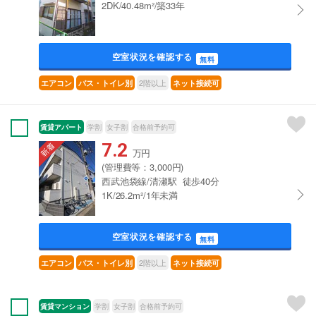
2DK/40.48m²/築33年
空室状況を確認する
無料
2階以上
エアコン
バス・トイレ別
ネット接続可
賃貸アパート
学割
女子割
合格前予約可
7.2
万円
(管理費等：3,000円)
西武池袋線/清瀬駅 徒歩40分
1K/26.2m²/1年未満
空室状況を確認する
無料
2階以上
エアコン
バス・トイレ別
ネット接続可
賃貸マンション
学割
女子割
合格前予約可