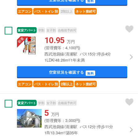
無料
2階以上
エアコン
バス・トイレ別
ネット接続可
賃貸アパート
学割
女子割
合格前予約可
10.95
万円
(管理費等：4,100円)
西武池袋線/清瀬駅 バス15分:停歩4分
1LDK/48.26m²/1年未満
空室状況を確認する
無料
エアコン
バス・トイレ別
2階以上
ネット接続可
賃貸アパート
学割
女子割
合格前予約可
5
万円
(管理費等：3,000円)
西武池袋線/清瀬駅 バス12分:停歩11分
1R/13.34m²/築35年