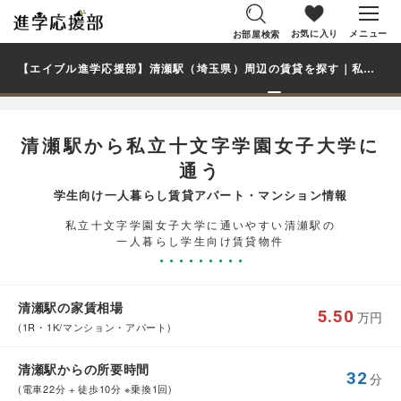
お気に入り
メニュー
お部屋検索
【エイブル進学応援部】清瀬駅（埼玉県）周辺の賃貸を探す｜私立十文字学園女子大学学生・大学生の一人暮らし向け賃貸マンション・アパート
清瀬駅から私立十文字学園女子大学に
通う
学生向け一人暮らし賃貸アパート・マンション情報
私立十文字学園女子大学に通いやすい清瀬駅の
一人暮らし学生向け賃貸物件
清瀬駅の家賃相場
5.50
万円
(1R・1K/マンション・アパート)
清瀬駅からの所要時間
32
分
(電車22分 + 徒歩10分 ※乗換1回)