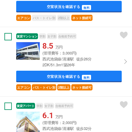
空室状況を確認する
無料
バス・トイレ別
2階以上
エアコン
ネット接続可
賃貸マンション
学割
女子割
合格前予約可
8.5
万円
(管理費等：3,000円)
西武池袋線/清瀬駅 徒歩26分
2DK/51.3m²/築26年
空室状況を確認する
無料
エアコン
バス・トイレ別
2階以上
ネット接続可
賃貸アパート
学割
女子割
合格前予約可
6.1
万円
(管理費等：2,000円)
西武池袋線/清瀬駅 徒歩32分