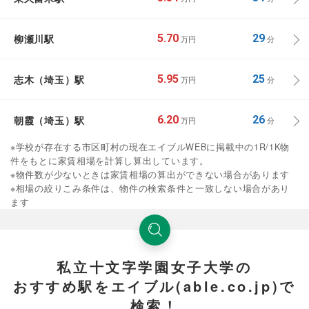
柳瀬川駅
5.70
29
万円
分
志木（埼玉）駅
5.95
25
万円
分
朝霞（埼玉）駅
6.20
26
万円
分
※学校が存在する市区町村の現在エイブルWEBに掲載中の1R/1K物
件をもとに家賃相場を計算し算出しています。
※物件数が少ないときは家賃相場の算出ができない場合があります
※相場の絞りこみ条件は、物件の検索条件と一致しない場合があり
ます
私立十文字学園女子大学の
おすすめ駅をエイブル(able.co.jp)で
検索！