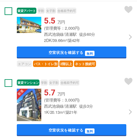
賃貸アパート
学割
女子割
合格前予約可
5.5
万円
(管理費等：2,000円)
西武池袋線/清瀬駅 徒歩60分
2DK/39.66m²/築42年
空室状況を確認する
無料
エアコン
バス・トイレ別
2階以上
ネット接続可
賃貸マンション
学割
女子割
合格前予約可
5.7
万円
(管理費等：3,000円)
西武池袋線/清瀬駅 徒歩3分
1K/20.13m²/築21年
空室状況を確認する
無料