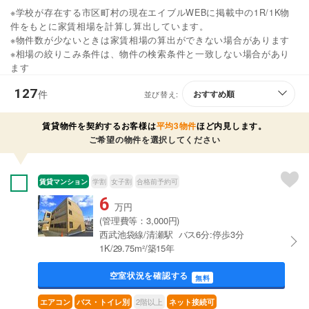
※学校が存在する市区町村の現在エイブルWEBに掲載中の1R/1K物
件をもとに家賃相場を計算し算出しています。
※物件数が少ないときは家賃相場の算出ができない場合があります
※相場の絞りこみ条件は、物件の検索条件と一致しない場合があり
ます
127
件
並び替え:
賃貸物件を契約するお客様は
平均3物件
ほど内見します。
ご希望の物件を選択してください
賃貸マンション
学割
女子割
合格前予約可
6
万円
(管理費等：3,000円)
西武池袋線/清瀬駅 バス6分:停歩3分
1K/29.75m²/築15年
空室状況を確認する
無料
2階以上
エアコン
バス・トイレ別
ネット接続可