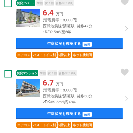
賃貸アパート
学割
女子割
合格前予約可
6.4
万円
(管理費等：3,000円)
西武池袋線/清瀬駅 徒歩47分
1K/32.5m²/築6年
空室状況を確認する
無料
エアコン
バス・トイレ別
2階以上
ネット接続可
賃貸マンション
学割
女子割
合格前予約可
6.7
万円
(管理費等：3,000円)
西武池袋線/清瀬駅 徒歩50分
2DK/39.5m²/築37年
空室状況を確認する
無料
エアコン
バス・トイレ別
2階以上
ネット接続可