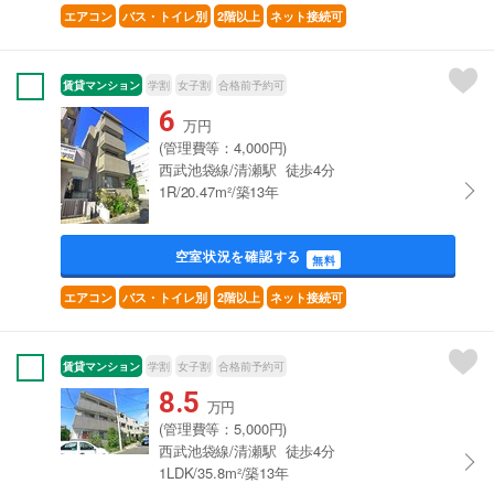
エアコン
バス・トイレ別
2階以上
ネット接続可
賃貸マンション
学割
女子割
合格前予約可
6
万円
(管理費等：4,000円)
西武池袋線/清瀬駅 徒歩4分
1R/20.47m²/築13年
空室状況を確認する
無料
エアコン
バス・トイレ別
2階以上
ネット接続可
賃貸マンション
学割
女子割
合格前予約可
8.5
万円
(管理費等：5,000円)
西武池袋線/清瀬駅 徒歩4分
1LDK/35.8m²/築13年