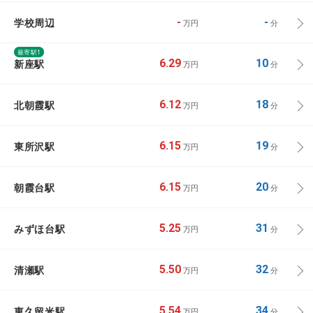
学校周辺
-
-
万円
分
最寄駅1
新座駅
6.29
10
万円
分
北朝霞駅
6.12
18
万円
分
東所沢駅
6.15
19
万円
分
朝霞台駅
6.15
20
万円
分
みずほ台駅
5.25
31
万円
分
清瀬駅
5.50
32
万円
分
東久留米駅
5.54
34
万円
分