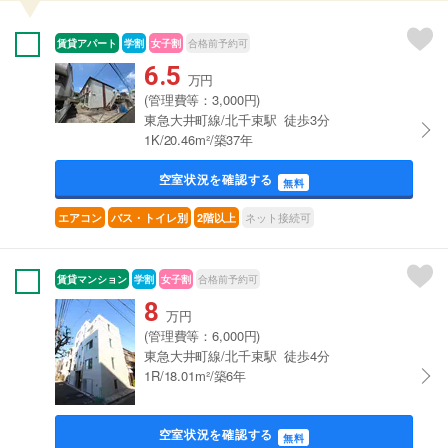
賃貸アパート
学割
女子割
合格前予約可
6.5
万円
(管理費等：3,000円)
東急大井町線/北千束駅 徒歩3分
1K/20.46m²/築37年
空室状況を確認する
無料
ネット接続可
エアコン
バス・トイレ別
2階以上
賃貸マンション
学割
女子割
合格前予約可
8
万円
(管理費等：6,000円)
東急大井町線/北千束駅 徒歩4分
1R/18.01m²/築6年
空室状況を確認する
無料