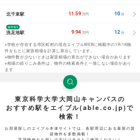
北千束駅
11.59
10
万円
分
最寄駅3
洗足池駅
9.94
12
万円
分
※学校が存在する市区町村の現在エイブルWEBに掲載中の1R/1K物
件をもとに家賃相場を計算し算出しています。
※物件数が少ないときは家賃相場の算出ができない場合があります
※相場の絞りこみ条件は、物件の検索条件と一致しない場合があり
ます
東京科学大学大岡山キャンパスの
おすすめ駅をエイブル(able.co.jp)で
検索！
お部屋探しのエイブル本体サイトでは、各駅周辺にある最新の賃
貸物件を多数掲載！
賃貸物件をお探しの方はコチラもご確認ください！