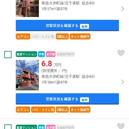
東急大井町線/北千束駅 徒歩8分
1R/17m²/築37年
空室状況を確認する
無料
バス・トイレ別
エアコン
2階以上
ネット接続可
賃貸マンション
学割
女子割
合格前予約可
6.8
万円
(管理費等：-円)
東急大井町線/北千束駅 徒歩8分
1R/19m²/築47年
空室状況を確認する
無料
エアコン
バス・トイレ別
2階以上
ネット接続可
賃貸マンション
学割
女子割
合格前予約可