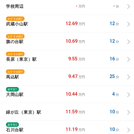
学校周辺
-
-
万円
分
おすすめ駅1
武蔵小山駅
12.69
12
万円
分
おすすめ駅2
旗の台駅
10.69
12
万円
分
おすすめ駅3
長原（東京）駅
9.55
16
万円
分
おすすめ駅4
馬込駅
9.47
25
万円
分
最寄駅1
大岡山駅
10.44
4
万円
分
緑が丘（東京）駅
11.59
10
万円
分
最寄駅2
石川台駅
11.19
10
万円
分