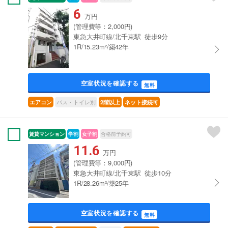
6
万円
(管理費等：2,000円)
東急大井町線/北千束駅 徒歩9分
1R/15.23m²/築42年
空室状況を確認する
無料
バス・トイレ別
エアコン
2階以上
ネット接続可
賃貸マンション
学割
女子割
合格前予約可
11.6
万円
(管理費等：9,000円)
東急大井町線/北千束駅 徒歩10分
1R/28.26m²/築25年
空室状況を確認する
無料