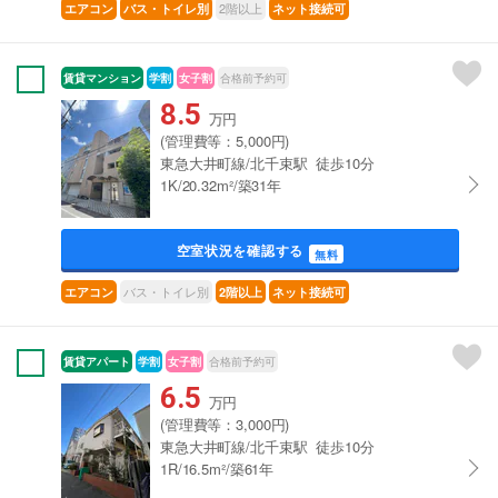
2階以上
エアコン
バス・トイレ別
ネット接続可
賃貸マンション
学割
女子割
合格前予約可
8.5
万円
(管理費等：5,000円)
東急大井町線/北千束駅 徒歩10分
1K/20.32m²/築31年
空室状況を確認する
無料
バス・トイレ別
エアコン
2階以上
ネット接続可
賃貸アパート
学割
女子割
合格前予約可
6.5
万円
(管理費等：3,000円)
東急大井町線/北千束駅 徒歩10分
1R/16.5m²/築61年