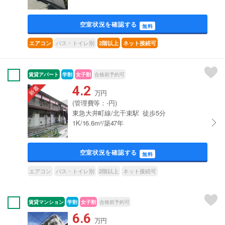
空室状況を確認する
無料
バス・トイレ別
エアコン
2階以上
ネット接続可
賃貸アパート
学割
女子割
合格前予約可
4.2
万円
(管理費等：-円)
東急大井町線/北千束駅 徒歩5分
1K/16.6m²/築47年
空室状況を確認する
無料
エアコン
バス・トイレ別
2階以上
ネット接続可
賃貸マンション
学割
女子割
合格前予約可
6.6
万円