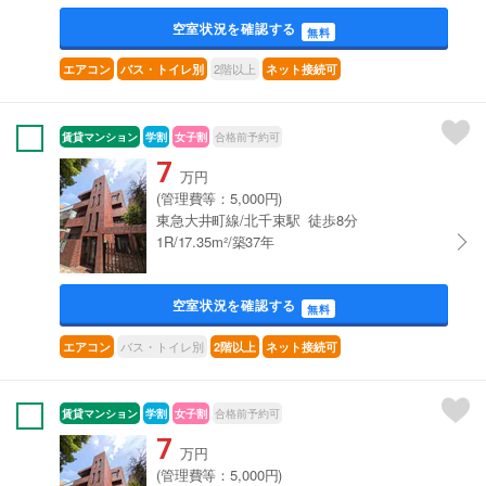
空室状況を確認する
無料
2階以上
エアコン
バス・トイレ別
ネット接続可
賃貸マンション
学割
女子割
合格前予約可
7
万円
(管理費等：5,000円)
東急大井町線/北千束駅 徒歩8分
1R/17.35m²/築37年
空室状況を確認する
無料
バス・トイレ別
エアコン
2階以上
ネット接続可
賃貸マンション
学割
女子割
合格前予約可
7
万円
(管理費等：5,000円)