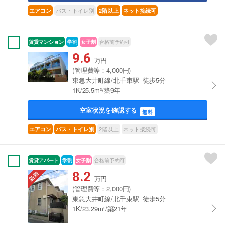
バス・トイレ別
エアコン
2階以上
ネット接続可
賃貸マンション
学割
女子割
合格前予約可
9.6
万円
(管理費等：4,000円)
東急大井町線/北千束駅 徒歩5分
1K/25.5m²/築9年
空室状況を確認する
無料
2階以上
ネット接続可
エアコン
バス・トイレ別
賃貸アパート
学割
女子割
合格前予約可
8.2
万円
(管理費等：2,000円)
東急大井町線/北千束駅 徒歩5分
1K/23.29m²/築21年