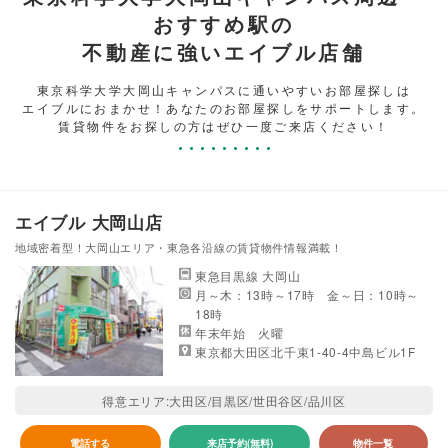
おすすめ駅の
不動産に強いエイブル店舗
東京科学大学大岡山キャンパスに通いやすいお部屋探しは
エイブルにおまかせ！あなたのお部屋探しをサポートします。
賃貸物件をお探しの方はぜひ一度ご来店ください！
エイブル 大岡山店
地域密着型！大岡山エリア・東急各沿線の賃貸物件情報満載！
東急目黒線 大岡山
月～木：13時～17時 金～日：10時～
18時
年末年始 火曜
東京都大田区北千束1-40-4中島ビル1F
得意エリア:大田区/目黒区/世田谷区/品川区
電話する
来店予約(無料)
物件一覧