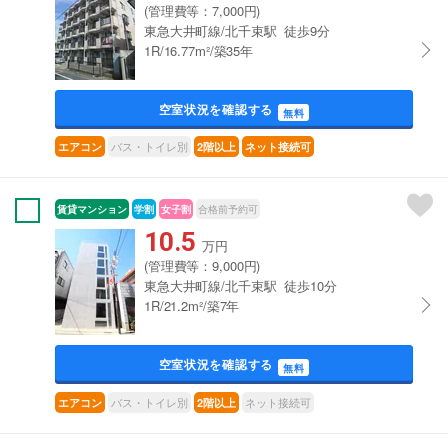
(管理費等：7,000円)
東急大井町線/北千束駅 徒歩9分
1R/16.77m²/築35年
空室状況を確認する
無料
バス・トイレ別
エアコン
2階以上
ネット接続可
賃貸マンション
学割
女子割
合格前予約可
10.5
万円
(管理費等：9,000円)
東急大井町線/北千束駅 徒歩10分
1R/21.2m²/築7年
空室状況を確認する
無料
バス・トイレ別
ネット接続可
エアコン
2階以上