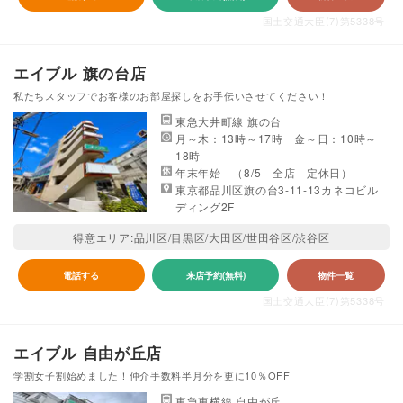
国土交通大臣(7)第5338号
エイブル 旗の台店
私たちスタッフでお客様のお部屋探しをお手伝いさせてください！
東急大井町線 旗の台
月～木：13時～17時 金～日：10時～
18時
年末年始 （8/5 全店 定休日）
東京都品川区旗の台3-11-13カネコビル
ディング2F
得意エリア:品川区/目黒区/大田区/世田谷区/渋谷区
電話する
来店予約(無料)
物件一覧
国土交通大臣(7)第5338号
エイブル 自由が丘店
学割女子割始めました！仲介手数料半月分を更に10％OFF
東急東横線 自由が丘