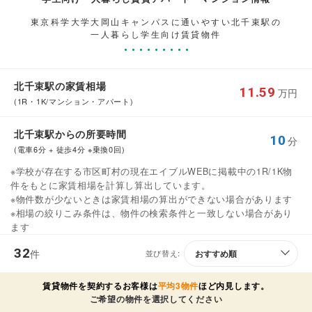
東京科学大学大岡山キャンパスに通いやすい北千束駅の
一人暮らし学生向け賃貸物件
北千束駅の家賃相場
11.59
万円
(1R・1K/マンション・アパート)
北千束駅からの所要時間
10
分
(電車6分 + 徒歩4分 ※乗換0回)
※学校が存在する市区町村の現在エイブルWEBに掲載中の1R/1K物
件をもとに家賃相場を計算し算出しています。
※物件数が少ないときは家賃相場の算出ができない場合があります
※相場の絞りこみ条件は、物件の検索条件と一致しない場合があり
ます
32
件
並び替え:
賃貸物件を契約するお客様は
平均3物件
ほど内見します。
ご希望の物件を選択してください