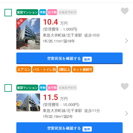
賃貸マンション
学割
女子割
合格前予約可
10.4
万円
(管理費等：1,000円)
東急大井町線/北千束駅 徒歩10分
1K/25.11m²/築18年
空室状況を確認する
無料
エアコン
バス・トイレ別
2階以上
ネット接続可
賃貸マンション
学割
女子割
合格前予約可
11.5
万円
(管理費等：10,000円)
東急大井町線/北千束駅 徒歩11分
1R/22.19m²/築2年
空室状況を確認する
無料