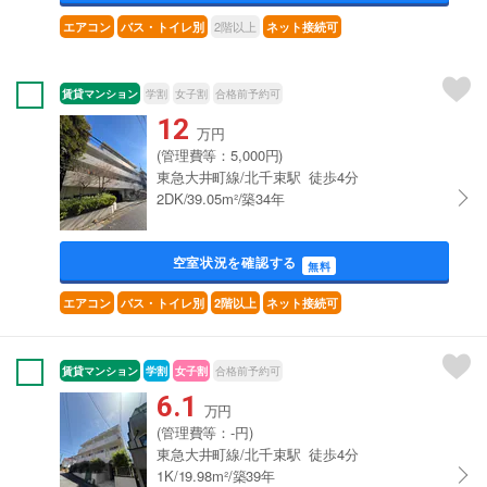
2階以上
エアコン
バス・トイレ別
ネット接続可
賃貸マンション
学割
女子割
合格前予約可
12
万円
(管理費等：5,000円)
東急大井町線/北千束駅 徒歩4分
2DK/39.05m²/築34年
空室状況を確認する
無料
エアコン
バス・トイレ別
2階以上
ネット接続可
賃貸マンション
学割
女子割
合格前予約可
6.1
万円
(管理費等：-円)
東急大井町線/北千束駅 徒歩4分
1K/19.98m²/築39年