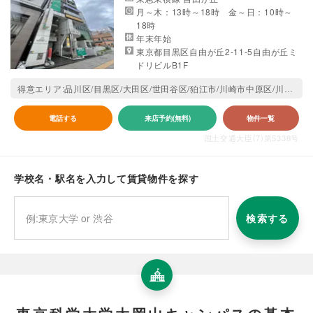
月～木：13時～18時 金～日：10時～
18時
年末年始
東京都目黒区自由が丘2-11-5自由が丘ミ
ドリビルB1F
得意エリア:品川区/目黒区/大田区/世田谷区/狛江市/川崎市中原区/川崎市高津区
電話する
来店予約(無料)
物件一覧
国土交通大臣(7)第5338号
学校名・駅名を入力して賃貸物件を探す
検索する