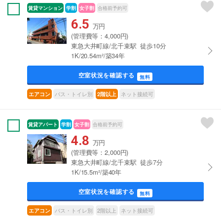
賃貸マンション
学割
女子割
合格前予約可
6.5
万円
(管理費等：4,000円)
東急大井町線/北千束駅 徒歩10分
1K/20.54m²/築34年
空室状況を確認する
無料
バス・トイレ別
ネット接続可
エアコン
2階以上
賃貸アパート
学割
女子割
合格前予約可
4.8
万円
(管理費等：2,000円)
東急大井町線/北千束駅 徒歩7分
1K/15.5m²/築40年
空室状況を確認する
無料
バス・トイレ別
2階以上
ネット接続可
エアコン