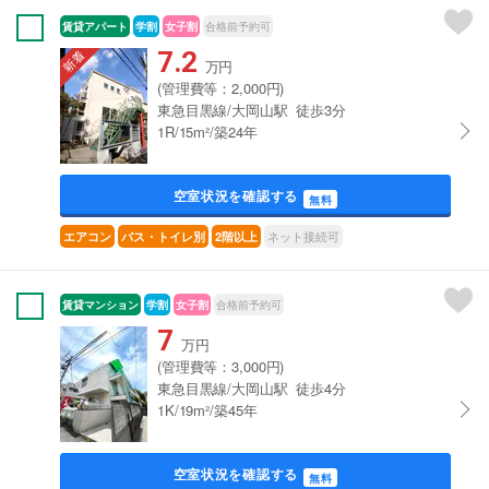
賃貸アパート
学割
女子割
合格前予約可
7.2
万円
(管理費等：2,000円)
東急目黒線/大岡山駅 徒歩3分
1R/15m²/築24年
空室状況を確認する
無料
ネット接続可
エアコン
バス・トイレ別
2階以上
賃貸マンション
学割
女子割
合格前予約可
7
万円
(管理費等：3,000円)
東急目黒線/大岡山駅 徒歩4分
1K/19m²/築45年
空室状況を確認する
無料