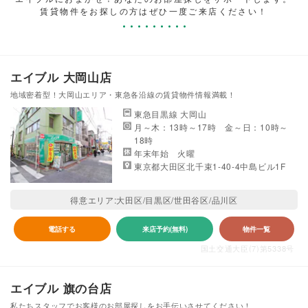
賃貸物件をお探しの方はぜひ一度ご来店ください！
エイブル 大岡山店
地域密着型！大岡山エリア・東急各沿線の賃貸物件情報満載！
東急目黒線 大岡山
月～木：13時～17時 金～日：10時～
18時
年末年始 火曜
東京都大田区北千束1-40-4中島ビル1F
得意エリア:大田区/目黒区/世田谷区/品川区
電話する
来店予約(無料)
物件一覧
国土交通大臣(7)第5338号
エイブル 旗の台店
私たちスタッフでお客様のお部屋探しをお手伝いさせてください！