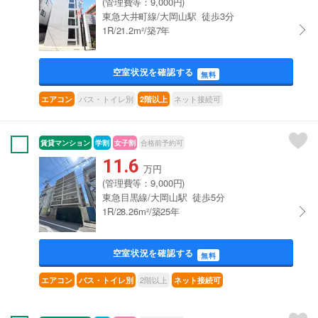
(管理費等：9,000円)
東急大井町線/大岡山駅 徒歩3分
1R/21.2m²/築7年
空室状況を確認する
無料
バス・トイレ別
ネット接続可
エアコン
2階以上
賃貸マンション
学割
女子割
合格前予約可
11.6
万円
(管理費等：9,000円)
東急目黒線/大岡山駅 徒歩5分
1R/28.26m²/築25年
空室状況を確認する
無料
2階以上
エアコン
バス・トイレ別
ネット接続可