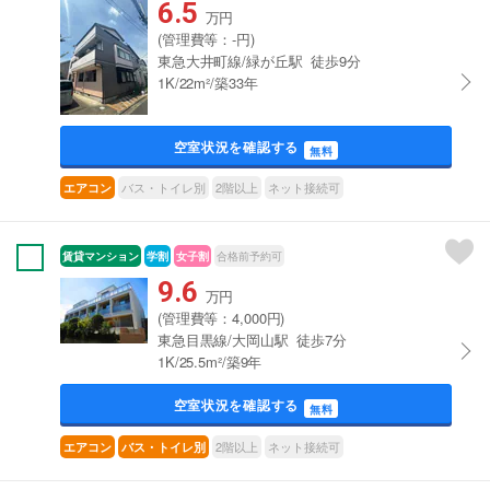
6.5
万円
(管理費等：-円)
東急大井町線/緑が丘駅 徒歩9分
1K/22m²/築33年
空室状況を確認する
無料
バス・トイレ別
2階以上
ネット接続可
エアコン
賃貸マンション
学割
女子割
合格前予約可
9.6
万円
(管理費等：4,000円)
東急目黒線/大岡山駅 徒歩7分
1K/25.5m²/築9年
空室状況を確認する
無料
2階以上
ネット接続可
エアコン
バス・トイレ別