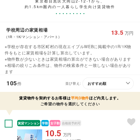
東京都目黒区大岡山2-12-1から、
約1.5km圏内の一人暮らし学生向け賃貸物件
学校周辺の家賃相場
13.5
万円
(1R・1K/マンション・アパート)
※学校が存在する市区町村の現在エイブルWEBに掲載中の1R/1K物
件をもとに家賃相場を計算し算出しています。
※物件数が少ないときは家賃相場の算出ができない場合があります
※相場の絞りこみ条件は、物件の検索条件と一致しない場合があり
ます
105
件
並び替え:
賃貸物件を契約するお客様は
平均3物件
ほど内見します。
ご希望の物件を選択してください
賃貸マンション
学割
女子割
合格前予約可
10.5
万円