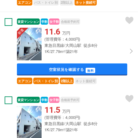
バス・トイレ別
2階以上
エアコン
ネット接続可
賃貸マンション
学割
女子割
合格前予約可
11.6
万円
(管理費等：4,000円)
東急目黒線/大岡山駅 徒歩8分
1K/27.79m²/築21年
空室状況を確認する
無料
ネット接続可
エアコン
バス・トイレ別
2階以上
賃貸マンション
学割
女子割
合格前予約可
11.5
万円
(管理費等：4,000円)
東急目黒線/大岡山駅 徒歩8分
1K/27.79m²/築21年