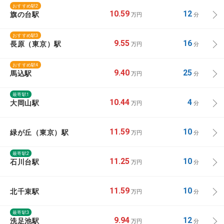
おすすめ駅2
旗の台駅
10.59
12
万円
分
おすすめ駅3
長原（東京）駅
9.55
16
万円
分
おすすめ駅4
馬込駅
9.40
25
万円
分
最寄駅1
大岡山駅
10.44
4
万円
分
緑が丘（東京）駅
11.59
10
万円
分
最寄駅2
石川台駅
11.25
10
万円
分
北千束駅
11.59
10
万円
分
最寄駅3
洗足池駅
9.94
12
万円
分