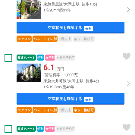
東急目黒線/大岡山駅 徒歩10分
1K/20m²/築31年
空室状況を確認する
無料
2階以上
ネット接続可
エアコン
バス・トイレ別
賃貸アパート
学割
女子割
合格前予約可
6.1
万円
(管理費等：1,000円)
東急大井町線/大岡山駅 徒歩4分
1K/19.8m²/築43年
空室状況を確認する
無料
2階以上
エアコン
バス・トイレ別
ネット接続可
賃貸アパート
学割
女子割
合格前予約可