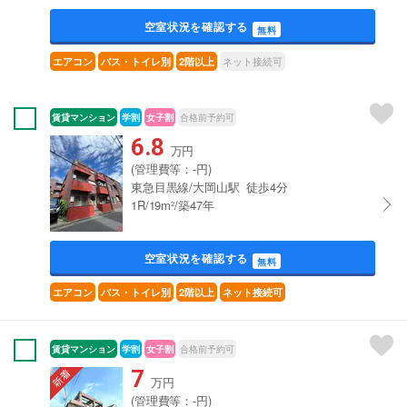
空室状況を確認する
無料
ネット接続可
エアコン
バス・トイレ別
2階以上
賃貸マンション
学割
女子割
合格前予約可
6.8
万円
(管理費等：-円)
東急目黒線/大岡山駅 徒歩4分
1R/19m²/築47年
空室状況を確認する
無料
エアコン
バス・トイレ別
2階以上
ネット接続可
賃貸マンション
学割
女子割
合格前予約可
7
万円
(管理費等：-円)