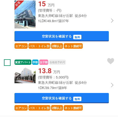
15
万円
(管理費等：-円)
東急大井町線/緑が丘駅 徒歩6分
1LDK/49.8m²/築37年
空室状況を確認する
無料
エアコン
バス・トイレ別
2階以上
ネット接続可
賃貸アパート
学割
女子割
合格前予約可
13.8
万円
(管理費等：5,000円)
東急大井町線/緑が丘駅 徒歩6分
1DK/39.79m²/築8年
空室状況を確認する
無料
エアコン
バス・トイレ別
2階以上
ネット接続可