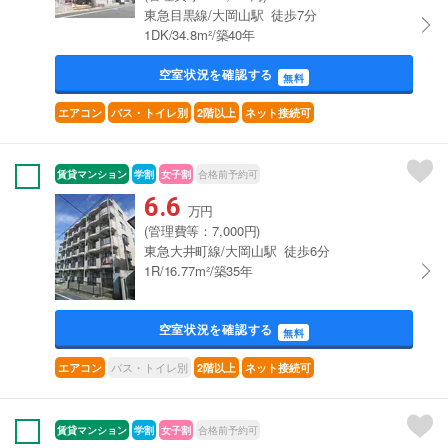
東急目黒線/大岡山駅 徒歩7分
1DK/34.8m²/築40年
空室状況を確認する
無料
エアコン
バス・トイレ別
2階以上
ネット接続可
賃貸マンション
学割
女子割
合格前予約可
6.6
万円
(管理費等：7,000円)
東急大井町線/大岡山駅 徒歩6分
1R/16.77m²/築35年
空室状況を確認する
無料
バス・トイレ別
エアコン
2階以上
ネット接続可
賃貸マンション
学割
女子割
合格前予約可