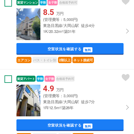
賃貸マンション
学割
女子割
合格前予約可
8.5
万円
(管理費等：5,000円)
東急目黒線/大岡山駅 徒歩4分
1K/20.32m²/築31年
空室状況を確認する
無料
バス・トイレ別
エアコン
2階以上
ネット接続可
賃貸アパート
学割
女子割
合格前予約可
4.9
万円
(管理費等：3,000円)
東急目黒線/大岡山駅 徒歩7分
1R/12.5m²/築26年
空室状況を確認する
無料