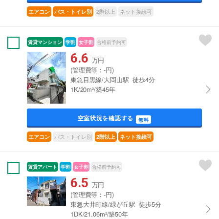
2階以上
ネット接続可
エアコン
バス・トイレ別
賃貸マンション
学割
女子割
合格前予約可
6.6
万円
(管理費等：-円)
東急目黒線/大岡山駅 徒歩4分
1K/20m²/築45年
空室状況を確認する
無料
バス・トイレ別
エアコン
2階以上
ネット接続可
賃貸アパート
学割
女子割
合格前予約可
6.5
万円
(管理費等：-円)
東急大井町線/緑が丘駅 徒歩5分
1DK/21.06m²/築50年