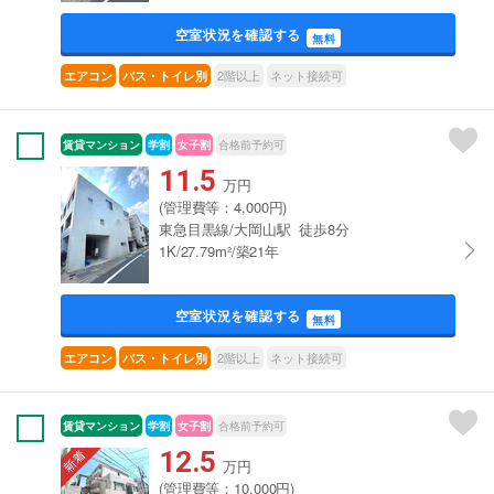
空室状況を確認する
無料
2階以上
ネット接続可
エアコン
バス・トイレ別
賃貸マンション
学割
女子割
合格前予約可
11.5
万円
(管理費等：4,000円)
東急目黒線/大岡山駅 徒歩8分
1K/27.79m²/築21年
空室状況を確認する
無料
2階以上
ネット接続可
エアコン
バス・トイレ別
賃貸マンション
学割
女子割
合格前予約可
12.5
万円
(管理費等：10,000円)