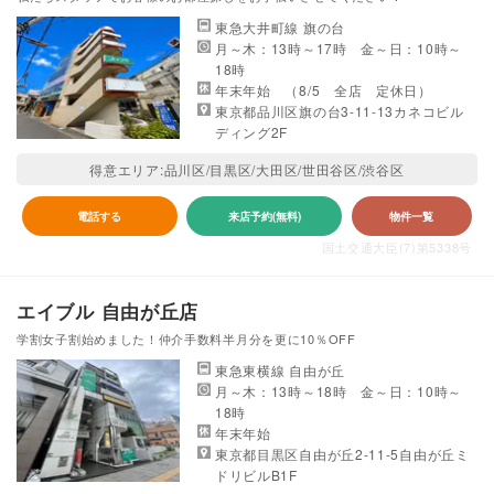
東急大井町線 旗の台
月～木：13時～17時 金～日：10時～
18時
年末年始 （8/5 全店 定休日）
東京都品川区旗の台3-11-13カネコビル
ディング2F
得意エリア:品川区/目黒区/大田区/世田谷区/渋谷区
電話する
来店予約(無料)
物件一覧
国土交通大臣(7)第5338号
エイブル 自由が丘店
学割女子割始めました！仲介手数料半月分を更に10％OFF
東急東横線 自由が丘
月～木：13時～18時 金～日：10時～
18時
年末年始
東京都目黒区自由が丘2-11-5自由が丘ミ
ドリビルB1F