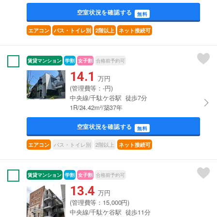
空室状況を確認する
無料
エアコン
バス・トイレ別
2階以上
ネット接続可
賃貸マンション
学割
女子割
合格前予約可
14.1
万円
(管理費等：-円)
中央線/千駄ケ谷駅 徒歩7分
1R/24.42m²/築37年
空室状況を確認する
無料
バス・トイレ別
2階以上
エアコン
ネット接続可
賃貸マンション
学割
女子割
合格前予約可
13.4
万円
(管理費等：15,000円)
中央線/千駄ケ谷駅 徒歩11分