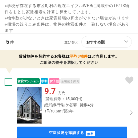
※学校が存在する市区町村の現在エイブルWEBに掲載中の1R/1K物
件をもとに家賃相場を計算し算出しています。
※物件数が少ないときは家賃相場の算出ができない場合があります
※相場の絞りこみ条件は、物件の検索条件と一致しない場合があり
ます
5
件
並び替え:
賃貸物件を契約するお客様は
平均3物件
ほど内見します。
ご希望の物件を選択してください
賃貸マンション
学割
女子割
合格前予約可
9.7
万円
(管理費等：15,000円)
総武線/千駄ケ谷駅 徒歩4分
1R/13.6m²/築6年
空室状況を確認する
無料