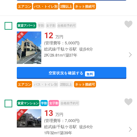
エアコン
バス・トイレ別
2階以上
ネット接続可
賃貸アパート
学割
女子割
合格前予約可
12
万円
(管理費等：5,000円)
総武線/千駄ケ谷駅 徒歩6分
2K/29.81m²/築37年
空室状況を確認する
無料
バス・トイレ別
2階以上
エアコン
ネット接続可
賃貸マンション
学割
女子割
合格前予約可
13
万円
(管理費等：7,000円)
総武線/千駄ケ谷駅 徒歩6分
1R/32m²/築39年