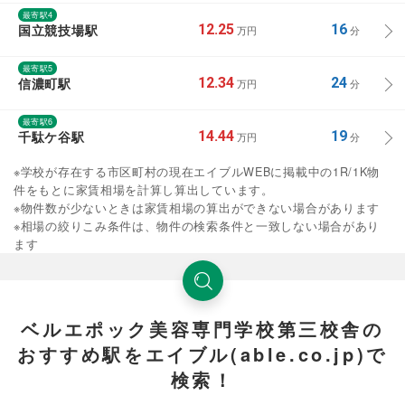
最寄駅4
国立競技場駅
12.25
16
万円
分
最寄駅5
信濃町駅
12.34
24
万円
分
最寄駅6
千駄ケ谷駅
14.44
19
万円
分
※学校が存在する市区町村の現在エイブルWEBに掲載中の1R/1K物
件をもとに家賃相場を計算し算出しています。
※物件数が少ないときは家賃相場の算出ができない場合があります
※相場の絞りこみ条件は、物件の検索条件と一致しない場合があり
ます
ベルエポック美容専門学校第三校舎の
おすすめ駅をエイブル(able.co.jp)で
検索！