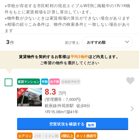
※学校が存在する市区町村の現在エイブルWEBに掲載中の1R/1K物
件をもとに家賃相場を計算し算出しています。
※物件数が少ないときは家賃相場の算出ができない場合があります
※相場の絞りこみ条件は、物件の検索条件と一致しない場合があり
ます
3
件
並び替え:
賃貸物件を契約するお客様は
平均3物件
ほど内見します。
ご希望の物件を選択してください
賃貸マンション
学割
女子割
合格前予約可
8.3
万円
(管理費等：7,000円)
銀座線/外苑前駅 徒歩9分
1R/15.06m²/築41年
空室状況を確認する
無料
バス・トイレ別
エアコン
2階以上
ネット接続可