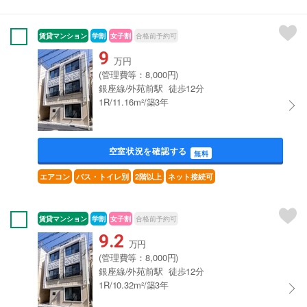
賃貸マンション
学割
女子割
合格前予約可
9
万円
(管理費等：8,000円)
銀座線/外苑前駅 徒歩12分
1R/11.16m²/築3年
空室状況を確認する
無料
エアコン
バス・トイレ別
2階以上
ネット接続可
賃貸マンション
学割
女子割
合格前予約可
9.2
万円
(管理費等：8,000円)
銀座線/外苑前駅 徒歩12分
1R/10.32m²/築3年