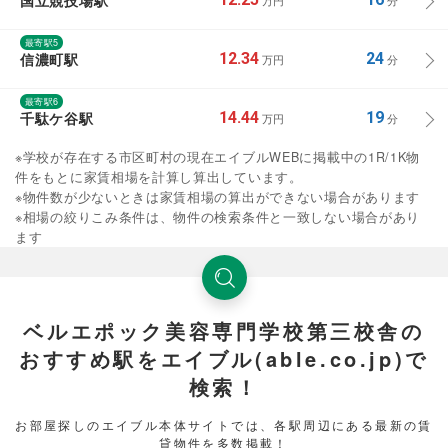
国立競技場駅
万円
分
最寄駅5
信濃町駅
12.34
24
万円
分
最寄駅6
千駄ケ谷駅
14.44
19
万円
分
※学校が存在する市区町村の現在エイブルWEBに掲載中の1R/1K物
件をもとに家賃相場を計算し算出しています。
※物件数が少ないときは家賃相場の算出ができない場合があります
※相場の絞りこみ条件は、物件の検索条件と一致しない場合があり
ます
ベルエポック美容専門学校第三校舎の
おすすめ駅をエイブル(able.co.jp)で
検索！
お部屋探しのエイブル本体サイトでは、各駅周辺にある最新の賃
貸物件を多数掲載！