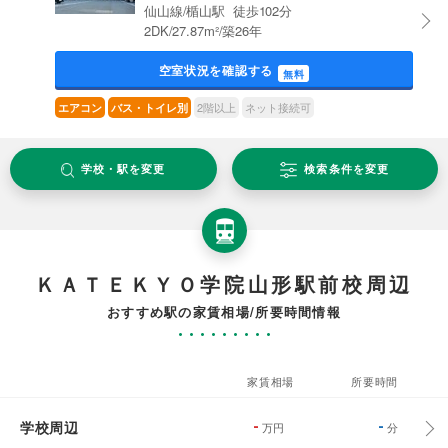
仙山線/楯山駅 徒歩102分
2DK/27.87m²/築26年
空室状況を確認する
無料
2階以上
ネット接続可
エアコン
バス・トイレ別
学校・駅を変更
検索条件を変更
ＫＡＴＥＫＹＯ学院山形駅前校周辺
おすすめ駅の家賃相場/所要時間情報
家賃相場
所要時間
学校周辺
-
-
万円
分