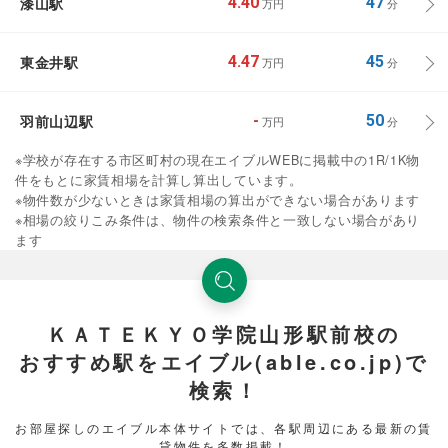
漆山駅
4.40
47
万円
分
東金井駅
4.47
45
万円
分
羽前山辺駅
-
50
万円
分
※学校が存在する市区町村の現在エイブルWEBに掲載中の1R/1K物
件をもとに家賃相場を計算し算出しています。
※物件数が少ないときは家賃相場の算出ができない場合があります
※相場の絞りこみ条件は、物件の検索条件と一致しない場合があり
ます
ＫＡＴＥＫＹＯ学院山形駅前校の
おすすめ駅をエイブル(able.co.jp)で
検索！
お部屋探しのエイブル本体サイトでは、各駅周辺にある最新の賃
貸物件を多数掲載！