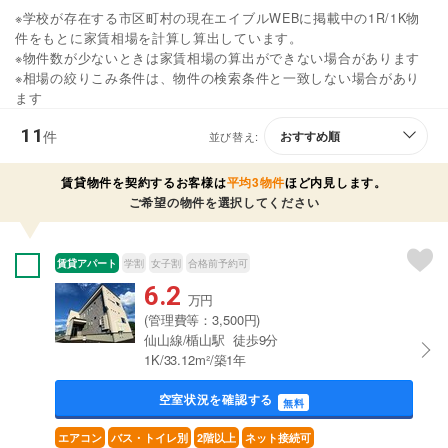
※学校が存在する市区町村の現在エイブルWEBに掲載中の1R/1K物
件をもとに家賃相場を計算し算出しています。
※物件数が少ないときは家賃相場の算出ができない場合があります
※相場の絞りこみ条件は、物件の検索条件と一致しない場合があり
ます
11
件
並び替え:
賃貸物件を契約するお客様は
平均3物件
ほど内見します。
ご希望の物件を選択してください
賃貸アパート
学割
女子割
合格前予約可
6.2
万円
(管理費等：3,500円)
仙山線/楯山駅 徒歩9分
1K/33.12m²/築1年
空室状況を確認する
無料
エアコン
バス・トイレ別
2階以上
ネット接続可