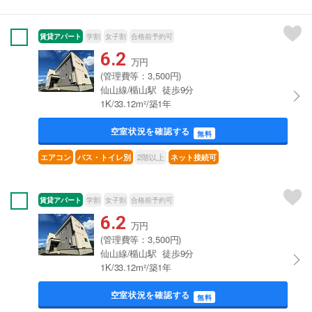
賃貸アパート
学割
女子割
合格前予約可
6.2
万円
(管理費等：3,500円)
仙山線/楯山駅 徒歩9分
1K/33.12m²/築1年
空室状況を確認する
無料
2階以上
エアコン
バス・トイレ別
ネット接続可
賃貸アパート
学割
女子割
合格前予約可
6.2
万円
(管理費等：3,500円)
仙山線/楯山駅 徒歩9分
1K/33.12m²/築1年
空室状況を確認する
無料