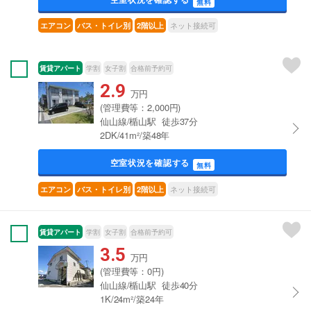
無料
ネット接続可
エアコン
バス・トイレ別
2階以上
賃貸アパート
学割
女子割
合格前予約可
2.9
万円
(管理費等：2,000円)
仙山線/楯山駅 徒歩37分
2DK/41m²/築48年
空室状況を確認する
無料
ネット接続可
エアコン
バス・トイレ別
2階以上
賃貸アパート
学割
女子割
合格前予約可
3.5
万円
(管理費等：0円)
仙山線/楯山駅 徒歩40分
1K/24m²/築24年