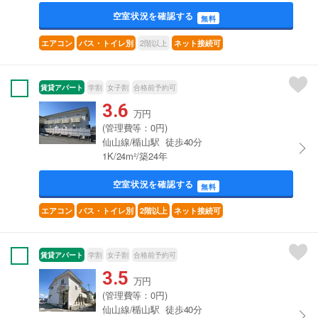
空室状況を確認する
無料
2階以上
エアコン
バス・トイレ別
ネット接続可
賃貸アパート
学割
女子割
合格前予約可
3.6
万円
(管理費等：0円)
仙山線/楯山駅 徒歩40分
1K/24m²/築24年
空室状況を確認する
無料
エアコン
バス・トイレ別
2階以上
ネット接続可
賃貸アパート
学割
女子割
合格前予約可
3.5
万円
(管理費等：0円)
仙山線/楯山駅 徒歩40分