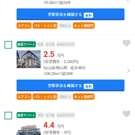
1K/22m²/築24年
空室状況を確認する
無料
2階以上
エアコン
バス・トイレ別
ネット接続可
賃貸アパート
学割
女子割
合格前予約可
2.5
万円
(管理費等：2,000円)
仙山線/楯山駅 徒歩48分
1DK/25m²/築39年
空室状況を確認する
無料
2階以上
エアコン
バス・トイレ別
ネット接続可
賃貸アパート
学割
女子割
合格前予約可
4.4
万円
(管理費等：0円)