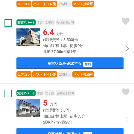
2階以上
エアコン
バス・トイレ別
ネット接続可
賃貸アパート
学割
女子割
合格前予約可
6.4
万円
(管理費等：3,500円)
仙山線/楯山駅 徒歩9分
1DK/37.06m²/築1年
空室状況を確認する
無料
2階以上
エアコン
バス・トイレ別
ネット接続可
賃貸アパート
学割
女子割
合格前予約可
5
万円
(管理費等：0円)
仙山線/楯山駅 徒歩33分
2DK/47m²/築28年
空室状況を確認する