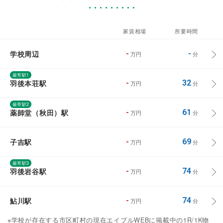
家賃相場
所要時間
学校周辺
-
-
万円
分
最寄駅1
羽後本荘駅
-
32
万円
分
最寄駅2
薬師堂（秋田）駅
-
61
万円
分
子吉駅
-
69
万円
分
最寄駅3
羽後岩谷駅
-
74
万円
分
鮎川駅
-
74
万円
分
※学校が存在する市区町村の現在エイブルWEBに掲載中の1R/1K物