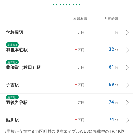
家賃相場
所要時間
学校周辺
-
-
万円
分
最寄駅1
羽後本荘駅
-
32
万円
分
最寄駅2
薬師堂（秋田）駅
-
61
万円
分
子吉駅
-
69
万円
分
最寄駅3
羽後岩谷駅
-
74
万円
分
鮎川駅
-
74
万円
分
※学校が存在する市区町村の現在エイブルWEBに掲載中の1R/1K物