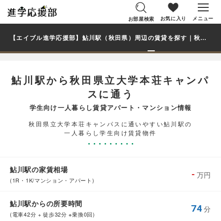
お気に入り
メニュー
お部屋検索
【エイブル進学応援部】鮎川駅（秋田県）周辺の賃貸を探す｜秋田県立大学本荘キャンパス学生・大学生の一人暮らし向け賃貸マンション・アパート
鮎川駅から秋田県立大学本荘キャンパ
スに通う
学生向け一人暮らし賃貸アパート・マンション情報
秋田県立大学本荘キャンパスに通いやすい鮎川駅の
一人暮らし学生向け賃貸物件
鮎川駅の家賃相場
-
万円
(1R・1K/マンション・アパート)
鮎川駅からの所要時間
74
分
(電車42分 + 徒歩32分 ※乗換0回)