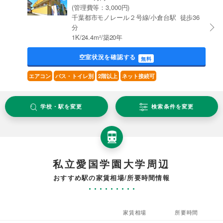
(管理費等：3,000円)
千葉都市モノレール２号線/小倉台駅 徒歩36
分
1K/24.4m²/築20年
空室状況を確認する
無料
エアコン
バス・トイレ別
2階以上
ネット接続可
学校・駅を変更
検索条件を変更
私立愛国学園大学周辺
おすすめ駅の家賃相場/所要時間情報
家賃相場
所要時間