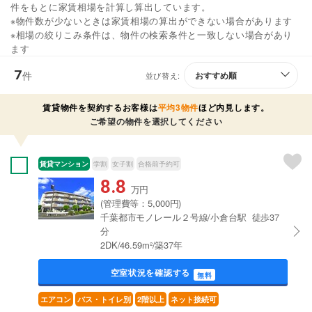
件をもとに家賃相場を計算し算出しています。
※物件数が少ないときは家賃相場の算出ができない場合があります
※相場の絞りこみ条件は、物件の検索条件と一致しない場合があり
ます
7
件
並び替え:
賃貸物件を契約するお客様は
平均3物件
ほど内見します。
ご希望の物件を選択してください
賃貸マンション
学割
女子割
合格前予約可
8.8
万円
(管理費等：5,000円)
千葉都市モノレール２号線/小倉台駅 徒歩37
分
2DK/46.59m²/築37年
空室状況を確認する
無料
エアコン
バス・トイレ別
2階以上
ネット接続可