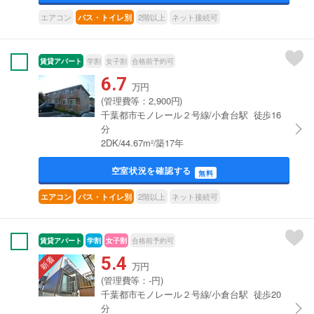
エアコン
2階以上
ネット接続可
バス・トイレ別
賃貸アパート
学割
女子割
合格前予約可
6.7
万円
(管理費等：2,900円)
千葉都市モノレール２号線/小倉台駅 徒歩16
分
2DK/44.67m²/築17年
空室状況を確認する
無料
2階以上
ネット接続可
エアコン
バス・トイレ別
賃貸アパート
学割
女子割
合格前予約可
5.4
万円
(管理費等：-円)
千葉都市モノレール２号線/小倉台駅 徒歩20
分