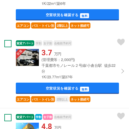
1K/22m²/築6年
空室状況を確認する
無料
エアコン
バス・トイレ別
2階以上
ネット接続可
賃貸アパート
学割
女子割
合格前予約可
3.7
万円
(管理費等：2,000円)
千葉都市モノレール２号線/小倉台駅 徒歩22
分
1K/23.77m²/築37年
空室状況を確認する
無料
2階以上
エアコン
バス・トイレ別
ネット接続可
賃貸アパート
学割
女子割
合格前予約可
4.8
万円