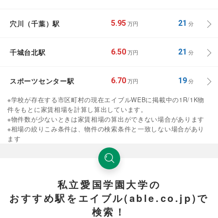
穴川（千葉）駅
5.95
21
万円
分
千城台北駅
6.50
21
万円
分
スポーツセンター駅
6.70
19
万円
分
※学校が存在する市区町村の現在エイブルWEBに掲載中の1R/1K物
件をもとに家賃相場を計算し算出しています。
※物件数が少ないときは家賃相場の算出ができない場合があります
※相場の絞りこみ条件は、物件の検索条件と一致しない場合があり
ます
私立愛国学園大学の
おすすめ駅をエイブル(able.co.jp)で
検索！