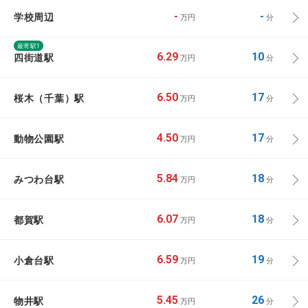
学校周辺
-
-
万円
分
最寄駅1
四街道駅
6.29
10
万円
分
桜木（千葉）駅
6.50
17
万円
分
動物公園駅
4.50
17
万円
分
みつわ台駅
5.84
18
万円
分
都賀駅
6.07
18
万円
分
小倉台駅
6.59
19
万円
分
物井駅
5.45
26
万円
分