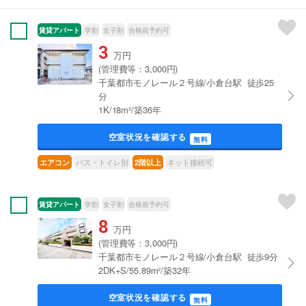
賃貸アパート
学割
女子割
合格前予約可
3
万円
(管理費等：3,000円)
千葉都市モノレール２号線/小倉台駅 徒歩25
分
1K/18m²/築36年
空室状況を確認する
無料
バス・トイレ別
ネット接続可
エアコン
2階以上
賃貸アパート
学割
女子割
合格前予約可
8
万円
(管理費等：3,000円)
千葉都市モノレール２号線/小倉台駅 徒歩9分
2DK+S/55.89m²/築32年
空室状況を確認する
無料