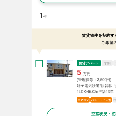
1
件
賃貸物件を契約す
ご希望
賃貸アパート
学割
5
万円
(管理費等：3,500円)
銚子電気鉄道/観音駅 
1LDK/45.02m²/築13年
2
エアコン
バス・トイレ別
空室状況・初