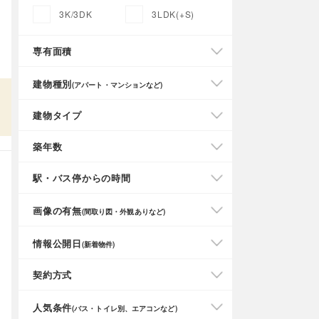
3K/3DK
3LDK(+S)
専有面積
建物種別
(アパート・マンションなど)
建物タイプ
築年数
駅・バス停からの時間
画像の有無
(間取り図・外観ありなど)
情報公開日
(新着物件)
契約方式
人気条件
(バス・トイレ別、エアコンなど)