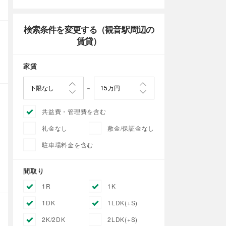
検索条件を変更する（観音駅周辺の
賃貸）
家賃
共益費・管理費を含む
礼金なし
敷金/保証金なし
駐車場料金を含む
間取り
1R
1K
1DK
1LDK(+S)
2K/2DK
2LDK(+S)