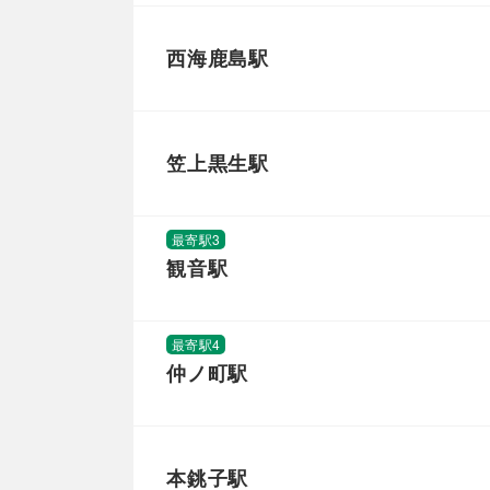
西海鹿島駅
笠上黒生駅
最寄駅3
観音駅
最寄駅4
仲ノ町駅
本銚子駅