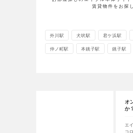
賃貸物件をお探
外川駅
犬吠駅
君ケ浜駅
仲ノ町駅
本銚子駅
銚子駅
オ
か
エ
コ