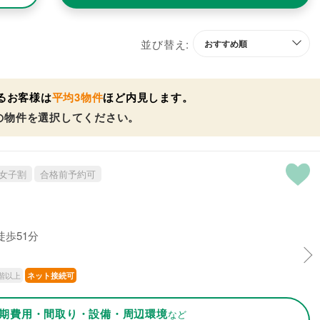
並び替え:
るお客様は
平均3物件
ほど内見します。
の物件を選択してください。
女子割
合格前予約可
徒歩51分
階以上
ネット接続可
期費用・間取り・設備・周辺環境
など