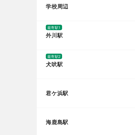
学校周辺
最寄駅1
外川駅
最寄駅2
犬吠駅
君ケ浜駅
海鹿島駅