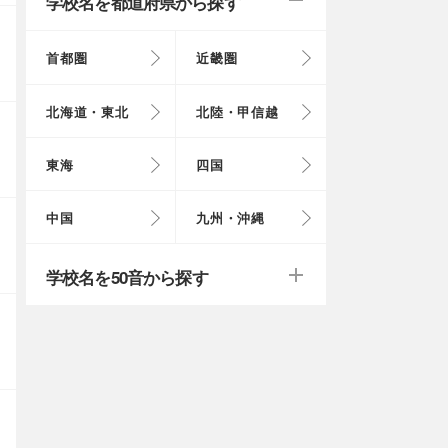
学校名を都道府県から探す
首都圏
近畿圏
東京都
大阪府
北海道
富山県
岐阜県
徳島県
鳥取県
福岡県
北海道・東北
北陸・甲信越
埼玉県
奈良県
岩手県
福井県
愛知県
愛媛県
岡山県
長崎県
東海
四国
茨城県
滋賀県
秋田県
山梨県
山口県
大分県
戻る
戻る
中国
九州・沖縄
群馬県
福島県
鹿児島県
戻る
戻る
戻る
戻る
戻る
戻る
学校名を50音から探す