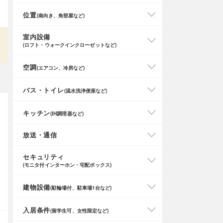
位置
(南向き、角部屋など)
室内設備
(ロフト・ウォークインクローゼットなど)
空調
(エアコン、冷房など)
バス・トイレ
(温水洗浄便座など)
キッチン
(IH調理器など)
放送・通信
セキュリティ
(モニタ付インターホン・宅配ボックス)
建物設備
(駐輪場付、駐車場1台など)
入居条件
(留学生可、女性限定など)