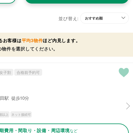
並び替え:
るお客様は
平均3物件
ほど内見します。
の物件を選択してください。
女子割
合格前予約可
田駅 徒歩10分
階以上
ネット接続可
期費用・間取り・設備・周辺環境
など