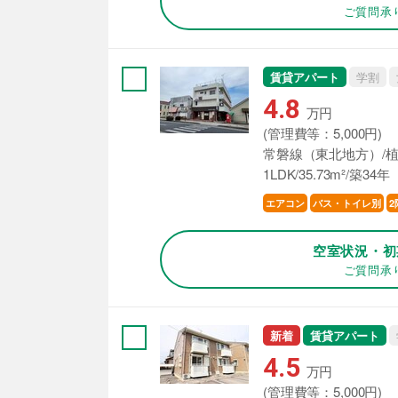
ご質問承
賃貸アパート
学割
4.8
万円
(管理費等：5,000円)
常磐線（東北地方）/植
1LDK/35.73m²/築34年
エアコン
バス・トイレ別
2
空室状況・初
ご質問承
新着
賃貸アパート
4.5
万円
(管理費等：5,000円)