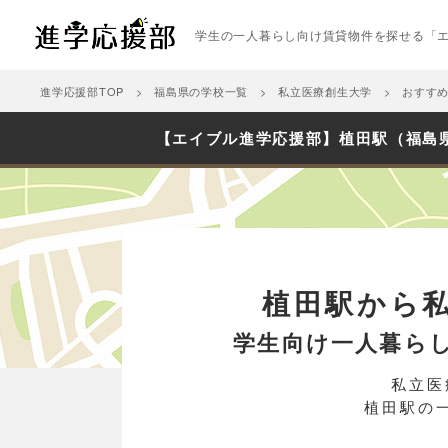
学生の一人暮らし向け賃貸物件を探せる「
進学応援部TOP
福島県の学校一覧
私立医療創生大学
おすす
【エイブル進学応援部】植田駅（福島
植田駅から
学生向け一人暮ら
私立医
植田駅の