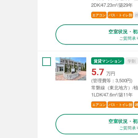
2DK/47.23m²/築29年
2
エアコン
バス・トイレ別
空室状況・初
ご質問承
賃貸マンション
学割
5.7
万円
(管理費等：3,500円)
常磐線（東北地方）/植
1LDK/47.6m²/築11年
エアコン
バス・トイレ別
2
空室状況・初
ご質問承