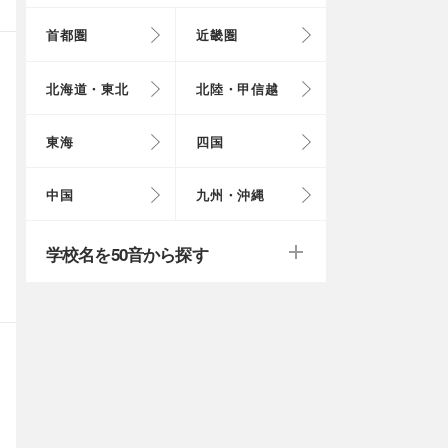
首都圏
近畿圏
東京都
大阪府
北海道
富山県
岐阜県
徳島県
鳥取県
福岡県
北海道・東北
北陸・甲信越
埼玉県
奈良県
岩手県
福井県
愛知県
愛媛県
岡山県
長崎県
東海
四国
茨城県
滋賀県
秋田県
山梨県
山口県
大分県
戻る
戻る
中国
九州・沖縄
群馬県
福島県
鹿児島県
戻る
戻る
戻る
戻る
戻る
戻る
学校名を50音から探す