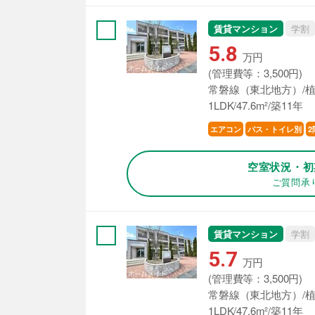
賃貸マンション
学割
5.8
万円
(管理費等：3,500円)
常磐線（東北地方）/植
1LDK/47.6m²/築11年
エアコン
バス・トイレ別
2
空室状況・初
ご質問承
賃貸マンション
学割
5.7
万円
(管理費等：3,500円)
常磐線（東北地方）/植
1LDK/47.6m²/築11年