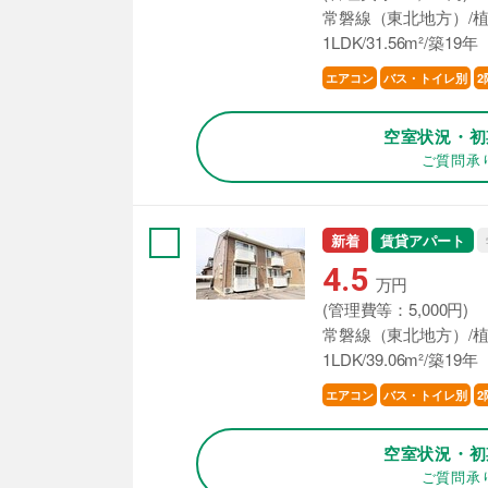
常磐線（東北地方）/植
1LDK/31.56m²/築19年
エアコン
バス・トイレ別
2
空室状況・初
ご質問承
新着
賃貸アパート
4.5
万円
(管理費等：5,000円)
常磐線（東北地方）/植
1LDK/39.06m²/築19年
エアコン
バス・トイレ別
2
空室状況・初
ご質問承