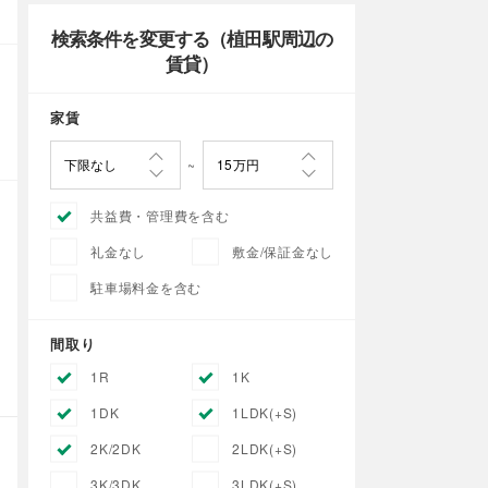
検索条件を変更する（植田駅周辺の
賃貸）
家賃
共益費・管理費を含む
礼金なし
敷金/保証金なし
駐車場料金を含む
間取り
1R
1K
1DK
1LDK(+S)
2K/2DK
2LDK(+S)
3K/3DK
3LDK(+S)