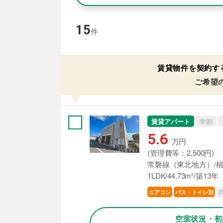
15
件
賃貸物件を契約す
ご希望
賃貸アパート
学割
5.6
万円
(管理費等：2,500円)
常磐線（東北地方）/植
1LDK/44.73m²/築13年
2
エアコン
バス・トイレ別
空室状況・初