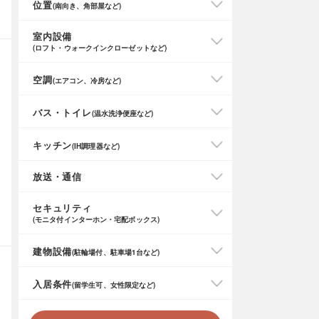
位置
(南向き、角部屋など)
室内設備
(ロフト・ウォークインクローゼットなど)
空調
(エアコン、冷房など)
バス・トイレ
(温水洗浄便座など)
キッチン
(IH調理器など)
放送・通信
セキュリティ
(モニタ付インターホン・宅配ボックス)
建物設備
(駐輪場付、駐車場1台など)
入居条件
(留学生可、女性限定など)