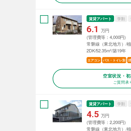
賃貸アパート
学割
6.1
万円
(管理費等：4,000円)
常磐線（東北地方）/植
2DK/52.35m²/築19年
エアコン
バス・トイレ別
2
空室状況・初
ご質問承
賃貸アパート
学割
4.5
万円
(管理費等：2,200円)
常磐線（東北地方）/植