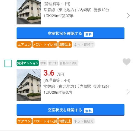
(管理費等：-円)
常磐線（東北地方）/内郷駅 徒歩12分
1DK/29m²/築37年
空室状況を確認する
無料
ネット接続可
エアコン
バス・トイレ別
2階以上
賃貸マンション
学割
女子割
合格前予約可
3.6
万円
(管理費等：-円)
常磐線（東北地方）/内郷駅 徒歩12分
1DK/29m²/築37年
空室状況を確認する
無料
ネット接続可
エアコン
バス・トイレ別
2階以上