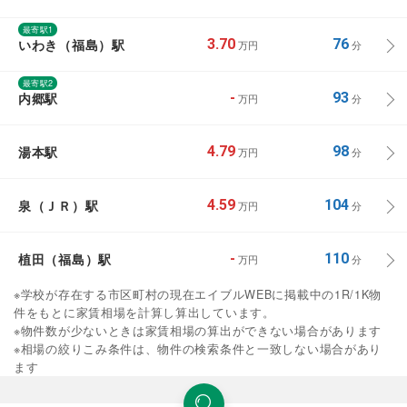
最寄駅1
いわき（福島）駅
3.70
76
万円
分
最寄駅2
内郷駅
-
93
万円
分
湯本駅
4.79
98
万円
分
泉（ＪＲ）駅
4.59
104
万円
分
植田（福島）駅
-
110
万円
分
※学校が存在する市区町村の現在エイブルWEBに掲載中の1R/1K物
件をもとに家賃相場を計算し算出しています。
※物件数が少ないときは家賃相場の算出ができない場合があります
※相場の絞りこみ条件は、物件の検索条件と一致しない場合があり
ます