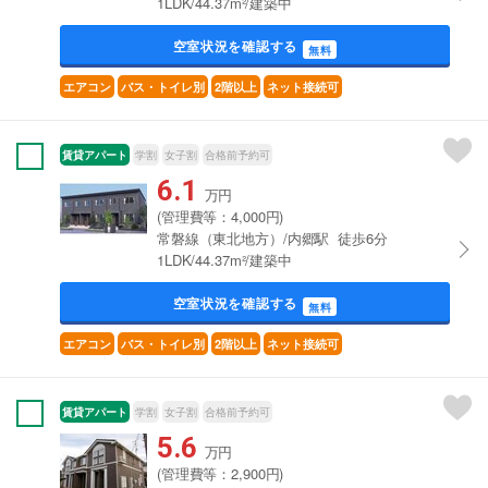
1LDK/44.37m²/建築中
空室状況を確認する
無料
エアコン
バス・トイレ別
2階以上
ネット接続可
賃貸アパート
学割
女子割
合格前予約可
6.1
万円
(管理費等：4,000円)
常磐線（東北地方）/内郷駅 徒歩6分
1LDK/44.37m²/建築中
空室状況を確認する
無料
エアコン
バス・トイレ別
2階以上
ネット接続可
賃貸アパート
学割
女子割
合格前予約可
5.6
万円
(管理費等：2,900円)