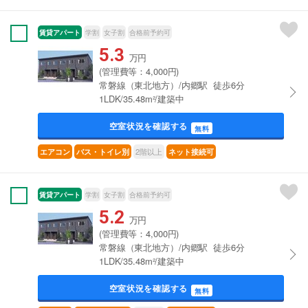
賃貸アパート
学割
女子割
合格前予約可
5.3
万円
(管理費等：4,000円)
常磐線（東北地方）/内郷駅 徒歩6分
1LDK/35.48m²/建築中
空室状況を確認する
無料
2階以上
エアコン
バス・トイレ別
ネット接続可
賃貸アパート
学割
女子割
合格前予約可
5.2
万円
(管理費等：4,000円)
常磐線（東北地方）/内郷駅 徒歩6分
1LDK/35.48m²/建築中
空室状況を確認する
無料