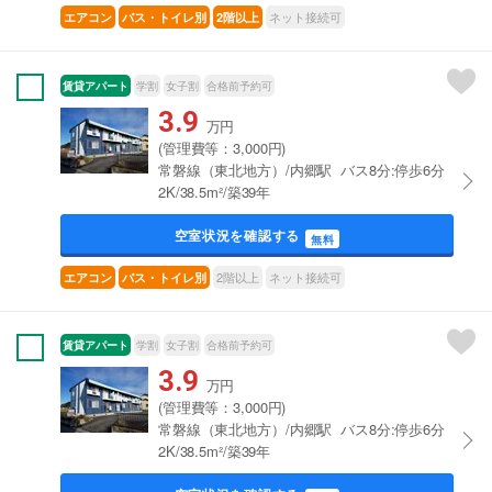
ネット接続可
エアコン
バス・トイレ別
2階以上
賃貸アパート
学割
女子割
合格前予約可
3.9
万円
(管理費等：3,000円)
常磐線（東北地方）/内郷駅 バス8分:停歩6分
2K/38.5m²/築39年
空室状況を確認する
無料
2階以上
ネット接続可
エアコン
バス・トイレ別
賃貸アパート
学割
女子割
合格前予約可
3.9
万円
(管理費等：3,000円)
常磐線（東北地方）/内郷駅 バス8分:停歩6分
2K/38.5m²/築39年