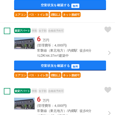
空室状況を確認する
無料
エアコン
バス・トイレ別
2階以上
ネット接続可
賃貸アパート
学割
女子割
合格前予約可
6
万円
(管理費等：4,000円)
常磐線（東北地方）/内郷駅 徒歩6分
1LDK/44.37m²/建築中
空室状況を確認する
無料
エアコン
バス・トイレ別
2階以上
ネット接続可
賃貸アパート
学割
女子割
合格前予約可
6
万円
(管理費等：4,000円)
常磐線（東北地方）/内郷駅 徒歩6分