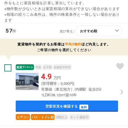
件をもとに家賃相場を計算し算出しています。
※物件数が少ないときは家賃相場の算出ができない場合があります
※相場の絞りこみ条件は、物件の検索条件と一致しない場合があり
ます
57
件
並び替え:
賃貸物件を契約するお客様は
平均3物件
ほど内見します。
ご希望の物件を選択してください
賃貸アパート
学割
女子割
合格前予約可
4.9
万円
(管理費等：3,000円)
常磐線（東北地方）/内郷駅 徒歩2分
1LDK/38.12m²/築10年
空室状況を確認する
無料
2階以上
ネット接続可
エアコン
バス・トイレ別