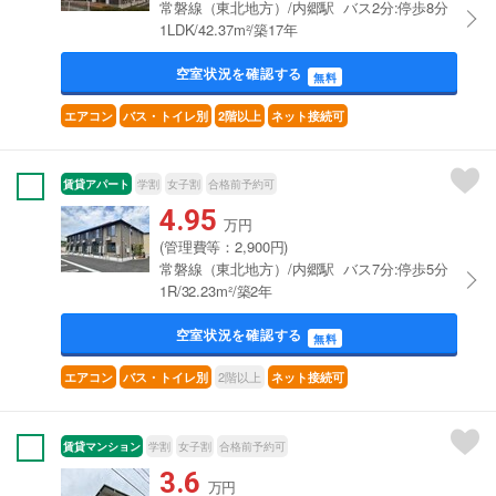
常磐線（東北地方）/内郷駅 バス2分:停歩8分
1LDK/42.37m²/築17年
空室状況を確認する
無料
エアコン
バス・トイレ別
2階以上
ネット接続可
賃貸アパート
学割
女子割
合格前予約可
4.95
万円
(管理費等：2,900円)
常磐線（東北地方）/内郷駅 バス7分:停歩5分
1R/32.23m²/築2年
空室状況を確認する
無料
2階以上
エアコン
バス・トイレ別
ネット接続可
賃貸マンション
学割
女子割
合格前予約可
3.6
万円