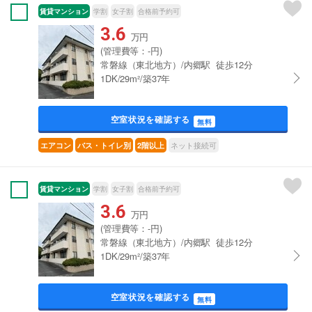
賃貸マンション
学割
女子割
合格前予約可
3.6
万円
(管理費等：-円)
常磐線（東北地方）/内郷駅 徒歩12分
1DK/29m²/築37年
空室状況を確認する
無料
ネット接続可
エアコン
バス・トイレ別
2階以上
賃貸マンション
学割
女子割
合格前予約可
3.6
万円
(管理費等：-円)
常磐線（東北地方）/内郷駅 徒歩12分
1DK/29m²/築37年
空室状況を確認する
無料