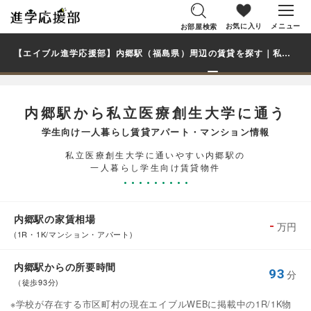
お気に入り
メニュー
お部屋検索
【エイブル進学応援部】内郷駅（福島県）周辺の賃貸を探す｜私立医療創生大学学生・大学生の一人暮らし向け賃貸マンション・アパート
内郷駅から私立医療創生大学に通う
学生向け一人暮らし賃貸アパート・マンション情報
私立医療創生大学に通いやすい内郷駅の
一人暮らし学生向け賃貸物件
内郷駅の家賃相場
-
万円
(1R・1K/マンション・アパート)
内郷駅からの所要時間
93
分
（徒歩93分)
※学校が存在する市区町村の現在エイブルWEBに掲載中の1R/1K物