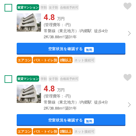
賃貸マンション
学割
女子割
合格前予約可
4.8
万円
(管理費等：-円)
常磐線（東北地方）/内郷駅 徒歩4分
2K/38.88m²/築31年
空室状況を確認する
無料
ネット接続可
エアコン
バス・トイレ別
2階以上
賃貸マンション
学割
女子割
合格前予約可
4.8
万円
(管理費等：-円)
常磐線（東北地方）/内郷駅 徒歩4分
2K/38.88m²/築31年
空室状況を確認する
無料
ネット接続可
エアコン
バス・トイレ別
2階以上