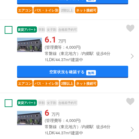
2階以上
エアコン
バス・トイレ別
ネット接続可
賃貸アパート
学割
女子割
合格前予約可
6.1
万円
(管理費等：4,000円)
常磐線（東北地方）/内郷駅 徒歩6分
1LDK/44.37m²/建築中
空室状況を確認する
無料
エアコン
バス・トイレ別
2階以上
ネット接続可
賃貸アパート
学割
女子割
合格前予約可
6
万円
(管理費等：4,000円)
常磐線（東北地方）/内郷駅 徒歩6分
1LDK/44.37m²/建築中