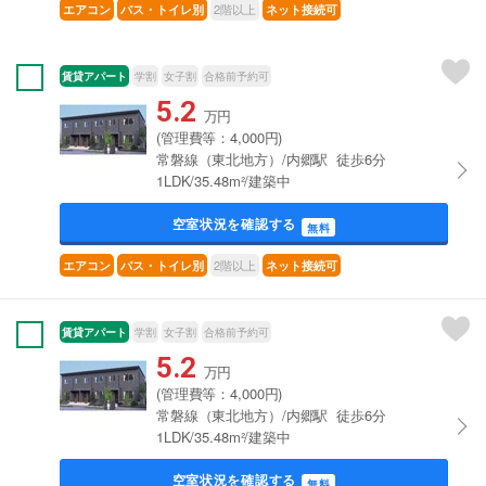
2階以上
エアコン
バス・トイレ別
ネット接続可
賃貸アパート
学割
女子割
合格前予約可
5.2
万円
(管理費等：4,000円)
常磐線（東北地方）/内郷駅 徒歩6分
1LDK/35.48m²/建築中
空室状況を確認する
無料
2階以上
エアコン
バス・トイレ別
ネット接続可
賃貸アパート
学割
女子割
合格前予約可
5.2
万円
(管理費等：4,000円)
常磐線（東北地方）/内郷駅 徒歩6分
1LDK/35.48m²/建築中
空室状況を確認する
無料