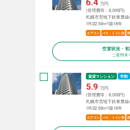
6.4
万円
(管理費等：6,000円)
札幌市営地下鉄東豊線/
1R/22.59m²/築18年
エアコン
バス・トイレ別
2
空室状況・初
ご質問承
賃貸マンション
学割
5.9
万円
(管理費等：6,000円)
札幌市営地下鉄東豊線/
1R/22.59m²/築18年
エアコン
バス・トイレ別
2