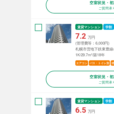
空室状況・初
ご質問承
賃貸マンション
学割
7.2
万円
(管理費等：6,000円)
札幌市営地下鉄東豊線/
1K/29.7m²/築18年
エアコン
バス・トイレ別
2
空室状況・初
ご質問承
賃貸マンション
学割
6.5
万円