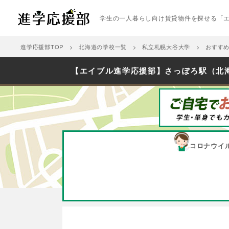
学生の一人暮らし向け賃貸物件を探せる「
進学応援部TOP
北海道の学校一覧
私立札幌大谷大学
おすす
【エイブル進学応援部】さっぽろ駅（北
コロナウイ