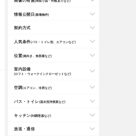
画像の有無
(間取り図・外観ありなど)
情報公開日
(新着物件)
契約方式
人気条件
(バス・トイレ別、エアコンなど)
位置
(南向き、角部屋など)
室内設備
(ロフト・ウォークインクローゼットなど)
空調
(エアコン、冷房など)
バス・トイレ
(温水洗浄便座など)
キッチン
(IH調理器など)
放送・通信