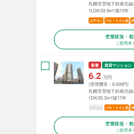
札幌市営地下鉄南北線/
1LDK/33.9m²/築13年
エアコン
バス・トイレ別
2
空室状況・初
ご質問承
新着
賃貸マンション
6.2
万円
(管理費等：6,000円)
札幌市営地下鉄南北線/
1DK/35.3m²/築17年
エアコン
バス・トイレ別
2
空室状況・初
ご質問承