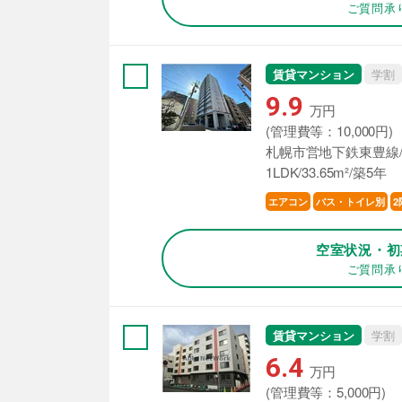
ご質問承
賃貸マンション
学割
9.9
万円
(管理費等：10,000円)
札幌市営地下鉄東豊線/
1LDK/33.65m²/築5年
エアコン
バス・トイレ別
2
空室状況・初
ご質問承
賃貸マンション
学割
6.4
万円
(管理費等：5,000円)