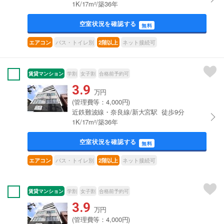
1K/17m²/築36年
空室状況を確認する
無料
バス・トイレ別
ネット接続可
エアコン
2階以上
賃貸マンション
学割
女子割
合格前予約可
3.9
万円
(管理費等：4,000円)
近鉄難波線・奈良線/新大宮駅 徒歩9分
1K/17m²/築36年
空室状況を確認する
無料
バス・トイレ別
ネット接続可
エアコン
2階以上
賃貸マンション
学割
女子割
合格前予約可
3.9
万円
(管理費等：4,000円)