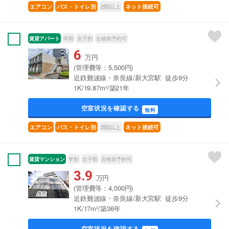
2階以上
エアコン
バス・トイレ別
ネット接続可
賃貸アパート
学割
女子割
合格前予約可
6
万円
(管理費等：5,500円)
近鉄難波線・奈良線/新大宮駅 徒歩9分
1K/19.87m²/築21年
空室状況を確認する
無料
2階以上
エアコン
バス・トイレ別
ネット接続可
賃貸マンション
学割
女子割
合格前予約可
3.9
万円
(管理費等：4,000円)
近鉄難波線・奈良線/新大宮駅 徒歩9分
1K/17m²/築36年
空室状況を確認する