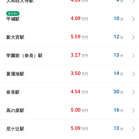
大和西大寺駅
4.09
4
万円
分
最寄駅2
平城駅
4.09
10
万円
分
新大宮駅
5.59
12
万円
分
学園前（奈良）駅
3.27
13
万円
分
菖蒲池駅
3.50
14
万円
分
奈良駅
4.54
30
万円
分
高の原駅
5.00
16
万円
分
尼ケ辻駅
5.09
13
万円
分