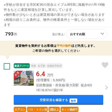
※学校が存在する市区町村の現在エイブルWEBに掲載中の1R/1K物
件をもとに家賃相場を計算し算出しています。
※物件数が少ないときは家賃相場の算出ができない場合があります
※相場の絞りこみ条件は、物件の検索条件と一致しない場合があり
ます
793
件
並び替え:
賃貸物件を契約するお客様は
平均3物件
ほど内見します。
ご希望の物件を選択してください
賃貸アパート
学割
女子割
合格前予約可
6.4
万円
(管理費等：5,500円)
近鉄難波線・奈良線/新大宮駅 徒歩9分
1K/19.87m²/築21年
空室状況を確認する
無料
エアコン
バス・トイレ別
2階以上
ネット接続可