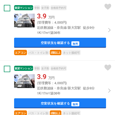
賃貸マンション
学割
女子割
合格前予約可
3.9
万円
(管理費等：4,000円)
近鉄難波線・奈良線/新大宮駅 徒歩9分
1K/17m²/築36年
空室状況を確認する
無料
バス・トイレ別
ネット接続可
エアコン
2階以上
賃貸マンション
学割
女子割
合格前予約可
3.9
万円
(管理費等：4,000円)
近鉄難波線・奈良線/新大宮駅 徒歩9分
1K/17m²/築36年
空室状況を確認する
無料
バス・トイレ別
ネット接続可
エアコン
2階以上