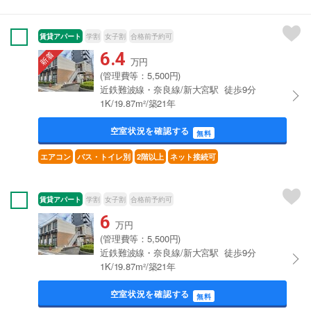
賃貸アパート
学割
女子割
合格前予約可
6.4
万円
(管理費等：5,500円)
近鉄難波線・奈良線/新大宮駅 徒歩9分
1K/19.87m²/築21年
空室状況を確認する
無料
エアコン
バス・トイレ別
2階以上
ネット接続可
賃貸アパート
学割
女子割
合格前予約可
6
万円
(管理費等：5,500円)
近鉄難波線・奈良線/新大宮駅 徒歩9分
1K/19.87m²/築21年
空室状況を確認する
無料