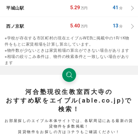
平城山駅
5.29
41
万円
分
西ノ京駅
5.40
13
万円
分
※学校が存在する市区町村の現在エイブルWEBに掲載中の1R/1K物
件をもとに家賃相場を計算し算出しています。
※物件数が少ないときは家賃相場の算出ができない場合があります
※相場の絞りこみ条件は、物件の検索条件と一致しない場合があり
ます
河合塾現役生教室西大寺の
おすすめ駅をエイブル(able.co.jp)で
検索！
お部屋探しのエイブル本体サイトでは、各駅周辺にある最新の賃
貸物件を多数掲載！
賃貸物件をお探しの方はコチラもご確認ください！