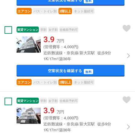
無料
バス・トイレ別
ネット接続可
エアコン
2階以上
賃貸マンション
学割
女子割
合格前予約可
3.9
万円
(管理費等：4,000円)
近鉄難波線・奈良線/新大宮駅 徒歩9分
1K/17m²/築36年
空室状況を確認する
無料
バス・トイレ別
ネット接続可
エアコン
2階以上
賃貸マンション
学割
女子割
合格前予約可
3.9
万円
(管理費等：4,000円)
近鉄難波線・奈良線/新大宮駅 徒歩9分
1K/17m²/築36年