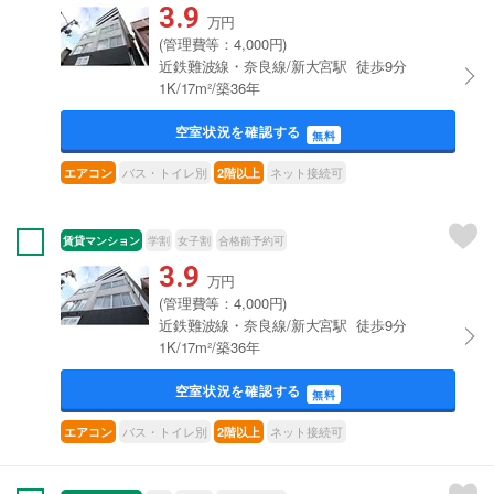
3.9
万円
(管理費等：4,000円)
近鉄難波線・奈良線/新大宮駅 徒歩9分
1K/17m²/築36年
空室状況を確認する
無料
バス・トイレ別
ネット接続可
エアコン
2階以上
賃貸マンション
学割
女子割
合格前予約可
3.9
万円
(管理費等：4,000円)
近鉄難波線・奈良線/新大宮駅 徒歩9分
1K/17m²/築36年
空室状況を確認する
無料
バス・トイレ別
ネット接続可
エアコン
2階以上