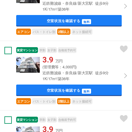
近鉄難波線・奈良線/新大宮駅 徒歩9分
1K/17m²/築36年
空室状況を確認する
無料
バス・トイレ別
ネット接続可
エアコン
2階以上
賃貸マンション
学割
女子割
合格前予約可
3.9
万円
(管理費等：4,000円)
近鉄難波線・奈良線/新大宮駅 徒歩9分
1K/17m²/築36年
空室状況を確認する
無料
バス・トイレ別
ネット接続可
エアコン
2階以上
賃貸マンション
学割
女子割
合格前予約可
3.9
万円