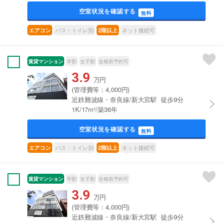
空室状況を確認する
無料
バス・トイレ別
ネット接続可
エアコン
2階以上
賃貸マンション
学割
女子割
合格前予約可
3.9
万円
(管理費等：4,000円)
近鉄難波線・奈良線/新大宮駅 徒歩9分
1K/17m²/築36年
空室状況を確認する
無料
バス・トイレ別
ネット接続可
エアコン
2階以上
賃貸マンション
学割
女子割
合格前予約可
3.9
万円
(管理費等：4,000円)
近鉄難波線・奈良線/新大宮駅 徒歩9分