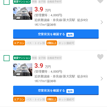
賃貸マンション
学割
女子割
合格前予約可
3.9
万円
(管理費等：4,000円)
近鉄難波線・奈良線/新大宮駅 徒歩9分
1K/17m²/築36年
空室状況を確認する
無料
バス・トイレ別
ネット接続可
エアコン
2階以上
賃貸マンション
学割
女子割
合格前予約可
3.9
万円
(管理費等：4,000円)
近鉄難波線・奈良線/新大宮駅 徒歩9分
1K/17m²/築36年
空室状況を確認する
無料
バス・トイレ別
ネット接続可
エアコン
2階以上