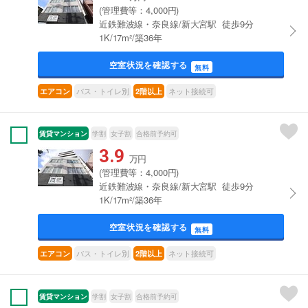
(管理費等：4,000円)
近鉄難波線・奈良線/新大宮駅 徒歩9分
1K/17m²/築36年
空室状況を確認する
無料
バス・トイレ別
ネット接続可
エアコン
2階以上
賃貸マンション
学割
女子割
合格前予約可
3.9
万円
(管理費等：4,000円)
近鉄難波線・奈良線/新大宮駅 徒歩9分
1K/17m²/築36年
空室状況を確認する
無料
バス・トイレ別
ネット接続可
エアコン
2階以上
賃貸マンション
学割
女子割
合格前予約可