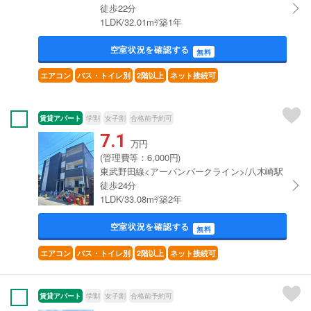
徒歩22分
1LDK/32.01m²/築1年
空室状況を確認する
無料
エアコン
バス・トイレ別
2階以上
ネット接続可
賃貸アパート
学割
女子割
合格前予約可
7.1
万円
(管理費等：6,000円)
東武野田線<アーバンパークライン>/八木崎駅
徒歩24分
1LDK/33.08m²/築2年
空室状況を確認する
無料
エアコン
バス・トイレ別
2階以上
ネット接続可
賃貸アパート
学割
女子割
合格前予約可