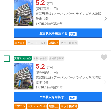
5.2
万円
(管理費等：-円)
東武野田線<アーバンパークライン>/八木崎駅
徒歩13分
1K/15.93m²/築34年
空室状況を確認する
無料
バス・トイレ別
ネット接続可
エアコン
2階以上
賃貸マンション
学割
女子割
合格前予約可
5.2
万円
(管理費等：-円)
東武野田線<アーバンパークライン>/八木崎駅
徒歩13分
1K/16.12m²/築34年
空室状況を確認する
無料
エアコン
バス・トイレ別
2階以上
ネット接続可