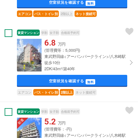
空室状況を確認する
無料
2階以上
エアコン
バス・トイレ別
ネット接続可
賃貸マンション
学割
女子割
合格前予約可
6.8
万円
(管理費等：5,000円)
東武野田線<アーバンパークライン>/八木崎駅
徒歩10分
2DK/43m²/築40年
空室状況を確認する
無料
エアコン
ネット接続可
バス・トイレ別
2階以上
賃貸マンション
学割
女子割
合格前予約可
5.2
万円
(管理費等：-円)
東武野田線<アーバンパークライン>/八木崎駅