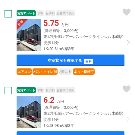
賃貸アパート
学割
女子割
合格前予約可
5.75
万円
(管理費等：3,000円)
東武野田線<アーバンパークライン>/八木崎駅
徒歩14分
1K/20.81m²/築2年
空室状況を確認する
無料
2階以上
エアコン
バス・トイレ別
ネット接続可
賃貸アパート
学割
女子割
合格前予約可
6.2
万円
(管理費等：3,000円)
東武野田線<アーバンパークライン>/八木崎駅
徒歩14分
1K/28.98m²/築2年