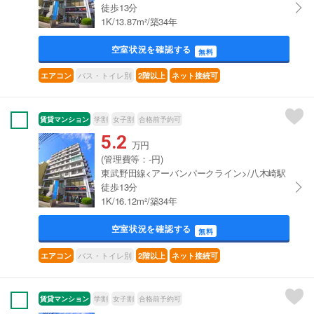
徒歩13分
1K/13.87m²/築34年
空室状況を確認する
無料
バス・トイレ別
エアコン
2階以上
ネット接続可
賃貸マンション
学割
女子割
合格前予約可
5.2
万円
(管理費等：-円)
東武野田線<アーバンパークライン>/八木崎駅
徒歩13分
1K/16.12m²/築34年
空室状況を確認する
無料
バス・トイレ別
エアコン
2階以上
ネット接続可
賃貸マンション
学割
女子割
合格前予約可