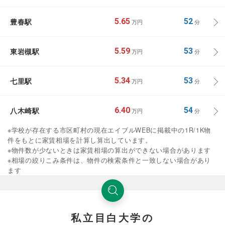
豊春駅
5.65
52
万円
分
東岩槻駅
5.59
53
万円
分
七里駅
5.34
53
万円
分
八木崎駅
6.40
54
万円
分
※学校が存在する市区町村の現在エイブルWEBに掲載中の1R/1K物
件をもとに家賃相場を計算し算出しています。
※物件数が少ないときは家賃相場の算出ができない場合があります
※相場の絞りこみ条件は、物件の検索条件と一致しない場合があり
ます
私立目白大学の