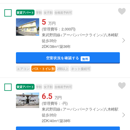
賃貸アパート
学割
女子割
合格前予約可
5
万円
(管理費等：2,000円)
東武野田線<アーバンパークライン>/八木崎駅
徒歩35分
2DK/38m²/築36年
空室状況を確認する
無料
エアコン
2階以上
ネット接続可
バス・トイレ別
賃貸アパート
学割
女子割
合格前予約可
6.5
万円
(管理費等：-円)
東武野田線<アーバンパークライン>/八木崎駅
徒歩35分
2DK/40m²/築38年