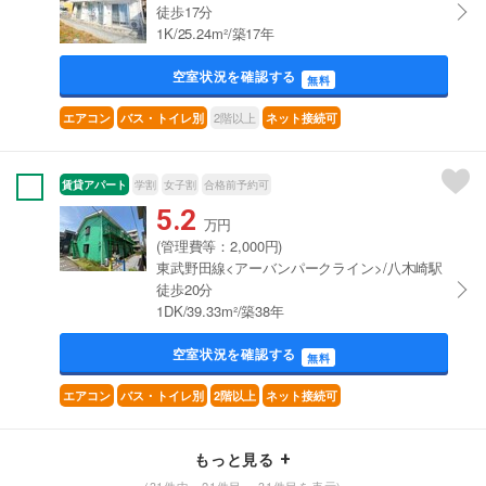
徒歩17分
1K/25.24m²/築17年
空室状況を確認する
無料
2階以上
エアコン
バス・トイレ別
ネット接続可
賃貸アパート
学割
女子割
合格前予約可
5.2
万円
(管理費等：2,000円)
東武野田線<アーバンパークライン>/八木崎駅
徒歩20分
1DK/39.33m²/築38年
空室状況を確認する
無料
エアコン
バス・トイレ別
2階以上
ネット接続可
もっと見る
(31件中 21件目～ 31件目を表示)