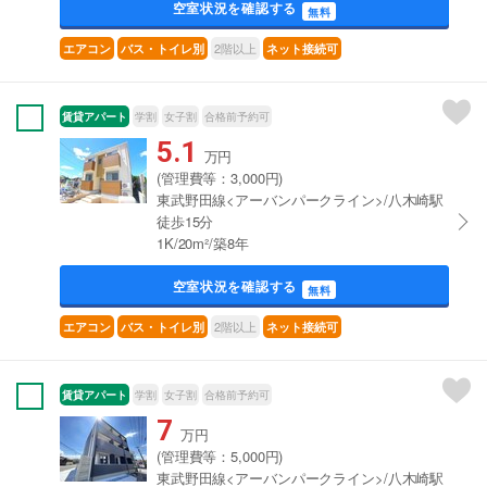
空室状況を確認する
無料
2階以上
エアコン
バス・トイレ別
ネット接続可
賃貸アパート
学割
女子割
合格前予約可
5.1
万円
(管理費等：3,000円)
東武野田線<アーバンパークライン>/八木崎駅
徒歩15分
1K/20m²/築8年
空室状況を確認する
無料
2階以上
エアコン
バス・トイレ別
ネット接続可
賃貸アパート
学割
女子割
合格前予約可
7
万円
(管理費等：5,000円)
東武野田線<アーバンパークライン>/八木崎駅