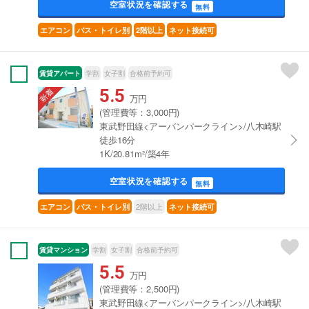
空室状況を確認する
無料
エアコン
バス・トイレ別
2階以上
ネット接続可
賃貸アパート
学割
女子割
合格前予約可
5.5
万円
(管理費等：3,000円)
東武野田線<アーバンパークライン>/八木崎駅
徒歩16分
1K/20.81m²/築4年
空室状況を確認する
無料
2階以上
エアコン
バス・トイレ別
ネット接続可
賃貸マンション
学割
女子割
合格前予約可
5.5
万円
(管理費等：2,500円)
東武野田線<アーバンパークライン>/八木崎駅