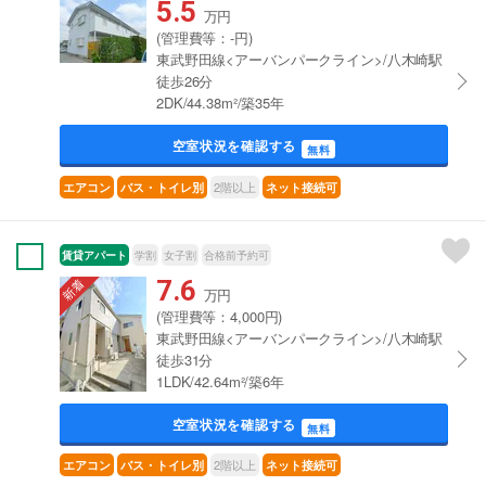
5.5
万円
(管理費等：-円)
東武野田線<アーバンパークライン>/八木崎駅
徒歩26分
2DK/44.38m²/築35年
空室状況を確認する
無料
2階以上
エアコン
バス・トイレ別
ネット接続可
賃貸アパート
学割
女子割
合格前予約可
7.6
万円
(管理費等：4,000円)
東武野田線<アーバンパークライン>/八木崎駅
徒歩31分
1LDK/42.64m²/築6年
空室状況を確認する
無料
2階以上
エアコン
バス・トイレ別
ネット接続可