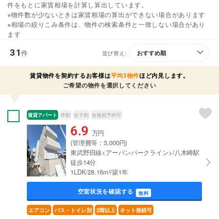
件をもとに家賃相場を計算し算出しています。
※物件数が少ないときは家賃相場の算出ができない場合があります
※相場の絞りこみ条件は、物件の検索条件と一致しない場合があり
ます
31
件
並び替え:
賃貸物件を契約するお客様は
平均3物件
ほど内見します。
ご希望の物件を選択してください
賃貸アパート
学割
女子割
合格前予約可
6.9
万円
(管理費等：3,000円)
東武野田線<アーバンパークライン>/八木崎駅
徒歩14分
1LDK/28.16m²/築1年
空室状況を確認する
無料
エアコン
バス・トイレ別
2階以上
ネット接続可