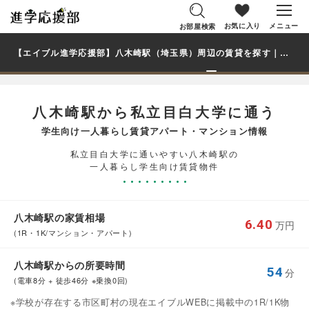
お気に入り
メニュー
お部屋検索
【エイブル進学応援部】八木崎駅（埼玉県）周辺の賃貸を探す｜私立目白大学学生・大学生の一人暮らし向け賃貸マンション・アパート
八木崎駅から私立目白大学に通う
学生向け一人暮らし賃貸アパート・マンション情報
私立目白大学に通いやすい八木崎駅の
一人暮らし学生向け賃貸物件
八木崎駅の家賃相場
6.40
万円
(1R・1K/マンション・アパート)
八木崎駅からの所要時間
54
分
(電車8分 + 徒歩46分 ※乗換0回)
※学校が存在する市区町村の現在エイブルWEBに掲載中の1R/1K物