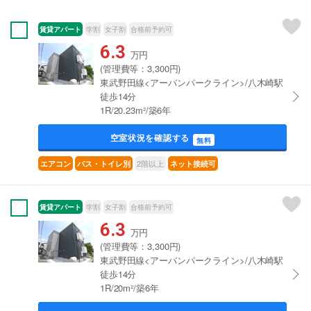
賃貸アパート
学割
女子割
合格前予約可
6.3
万円
(管理費等：3,300円)
東武野田線<アーバンパークライン>/八木崎駅
徒歩14分
1R/20.23m²/築6年
空室状況を確認する
無料
2階以上
エアコン
バス・トイレ別
ネット接続可
賃貸アパート
学割
女子割
合格前予約可
6.3
万円
(管理費等：3,300円)
東武野田線<アーバンパークライン>/八木崎駅
徒歩14分
1R/20m²/築6年