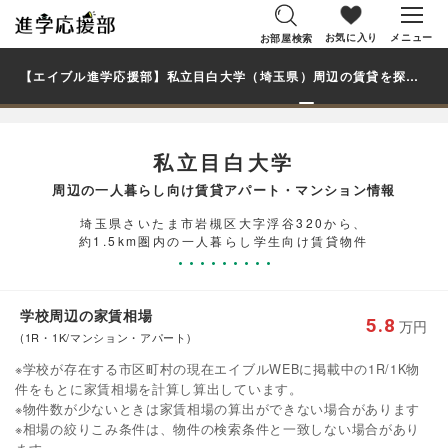
お気に入り
メニュー
お部屋検索
【エイブル進学応援部】私立目白大学（埼玉県）周辺の賃貸を探す｜学生・大学生の一人暮らし向け賃貸マンション・アパート
私立目白大学
周辺の一人暮らし向け賃貸アパート・マンション情報
埼玉県さいたま市岩槻区大字浮谷320から、
約1.5km圏内の一人暮らし学生向け賃貸物件
学校周辺の家賃相場
5.8
万円
(1R・1K/マンション・アパート)
※学校が存在する市区町村の現在エイブルWEBに掲載中の1R/1K物
件をもとに家賃相場を計算し算出しています。
※物件数が少ないときは家賃相場の算出ができない場合があります
※相場の絞りこみ条件は、物件の検索条件と一致しない場合があり