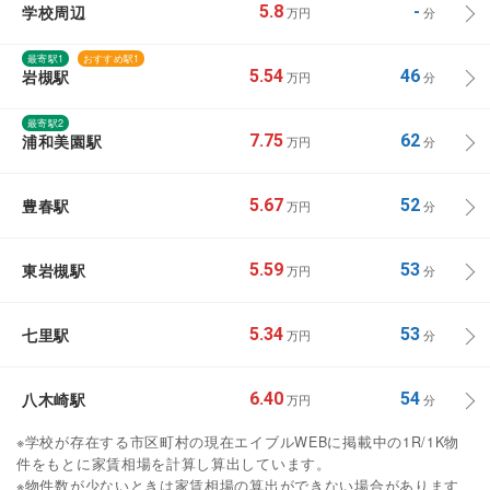
学校周辺
5.8
-
万円
分
最寄駅1
おすすめ駅1
岩槻駅
5.54
46
万円
分
最寄駅2
浦和美園駅
7.75
62
万円
分
豊春駅
5.67
52
万円
分
東岩槻駅
5.59
53
万円
分
七里駅
5.34
53
万円
分
八木崎駅
6.40
54
万円
分
※学校が存在する市区町村の現在エイブルWEBに掲載中の1R/1K物
件をもとに家賃相場を計算し算出しています。
※物件数が少ないときは家賃相場の算出ができない場合があります