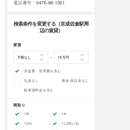
電話番号：
0476-98-1001
検索条件を変更する（京成佐倉駅周
辺の賃貸）
家賃
共益費・管理費を含む
礼金なし
敷金/保証金なし
駐車場料金を含む
間取り
1R
1K
1DK
1LDK(+S)