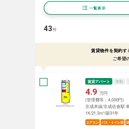
一覧表示
43
件
賃貸物件を契約す
ご希望
賃貸アパート
学割
4.9
万円
(管理費等：4,000円)
京成本線/京成佐倉駅 車
1K/21.3m²/築31年
エアコン
バス・トイレ別
2