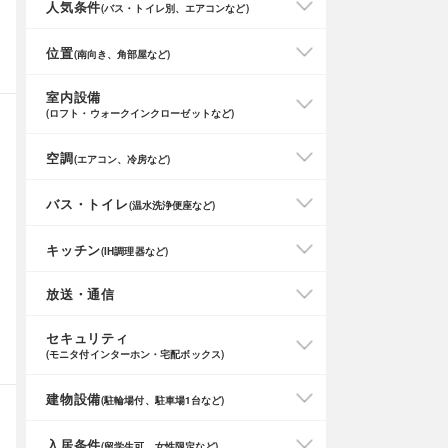
人気条件
(バス・トイレ別、エアコンなど)
位置
(南向き、角部屋など)
室内設備
(ロフト・ウォークインクローゼットなど)
空調
(エアコン、冷房など)
バス・トイレ
(温水洗浄便座など)
キッチン
(IH調理器など)
放送・通信
セキュリティ
(モニタ付インターホン・宅配ボックス)
建物設備
(駐輪場付、駐車場1台など)
入居条件
(留学生可、女性限定など)