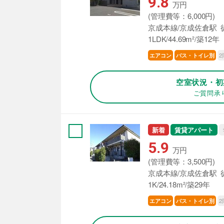
9.8
万円
(管理費等：6,000円)
京成本線/京成佐倉駅 
1LDK/44.69m²/築12年
2
エアコン
バス・トイレ別
空室状況・初
ご質問承
新着
賃貸アパート
5.9
万円
(管理費等：3,500円)
京成本線/京成佐倉駅 
1K/24.18m²/築29年
2
エアコン
バス・トイレ別