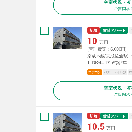
空室状況・初
ご質問承
新着
賃貸アパート
10
万円
(管理費等：6,000円)
京成本線/京成佐倉駅 バ
1LDK/44.17m²/築2年
バス・トイレ別
2
エアコン
空室状況・初
ご質問承
新着
賃貸アパート
10.5
万円