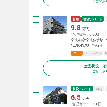
ご質問承
新着
賃貸アパート
9.8
万円
(管理費等：6,000円)
京成本線/京成佐倉駅 バ
1LDK/43.93m²/築2年
バス・トイレ別
2
エアコン
空室状況・初
ご質問承
賃貸アパート
学割
6.5
万円
(管理費等：3,500円)