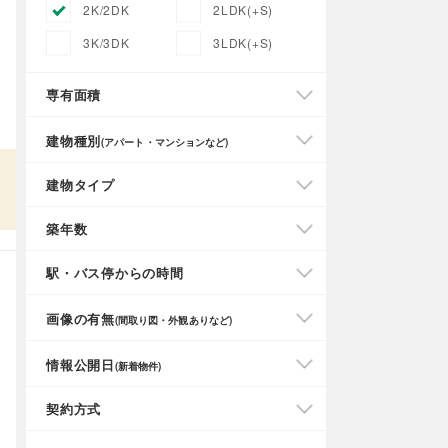
2K/2DK
2LDK(+S)
3K/3DK
3LDK(+S)
専有面積
建物種別
(アパート・マンションなど)
建物タイプ
築年数
駅・バス停からの時間
画像の有無
(間取り図・外観ありなど)
情報公開日
(新着物件)
契約方式