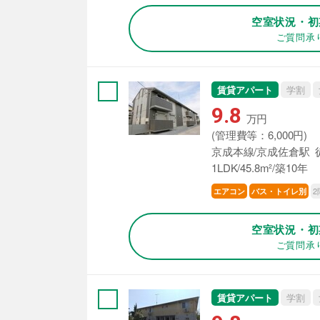
空室状況・初
ご質問承
賃貸アパート
学割
9.8
万円
(管理費等：6,000円)
京成本線/京成佐倉駅 
1LDK/45.8m²/築10年
2
エアコン
バス・トイレ別
空室状況・初
ご質問承
賃貸アパート
学割