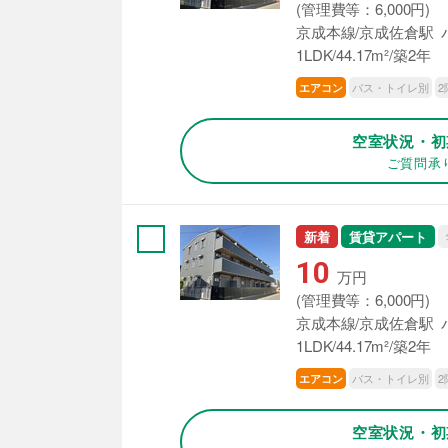
(管理費等：6,000円)
京成本線/京成佐倉駅 バ
1LDK/44.17m²/築2年
バス・トイレ別
2
エアコン
空室状況・初
ご質問承
新着
賃貸アパート
10
万円
(管理費等：6,000円)
京成本線/京成佐倉駅 バ
1LDK/44.17m²/築2年
バス・トイレ別
2
エアコン
空室状況・初