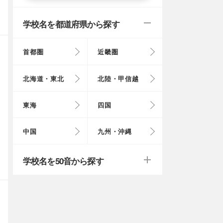
学校名を都道府県から探す
首都圏
近畿圏
東京都
大阪府
北海道
富山県
岐阜県
徳島県
鳥取県
福岡県
北海道・東北
北陸・甲信越
埼玉県
奈良県
岩手県
福井県
愛知県
愛媛県
岡山県
長崎県
東海
四国
茨城県
滋賀県
秋田県
山梨県
山口県
大分県
戻る
戻る
中国
九州・沖縄
群馬県
福島県
鹿児島県
戻る
戻る
戻る
戻る
戻る
戻る
学校名を50音から探す