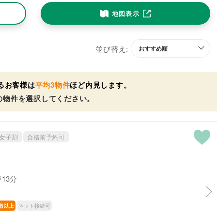
地図表示
並び替え:
るお客様は
平均3物件
ほど内見します。
の物件を選択してください。
女子割
合格前予約可
13分
ネット接続可
階以上