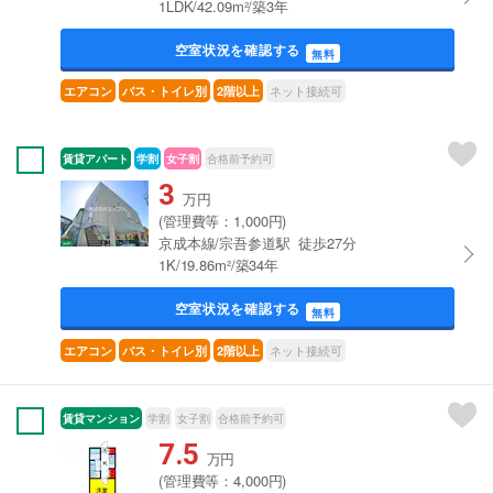
1LDK/42.09m²/築3年
空室状況を確認する
無料
ネット接続可
エアコン
バス・トイレ別
2階以上
賃貸アパート
学割
女子割
合格前予約可
3
万円
(管理費等：1,000円)
京成本線/宗吾参道駅 徒歩27分
1K/19.86m²/築34年
空室状況を確認する
無料
ネット接続可
エアコン
バス・トイレ別
2階以上
賃貸マンション
学割
女子割
合格前予約可
7.5
万円
(管理費等：4,000円)