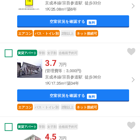
京成本線/宗吾参道駅 徒歩33分
1K/25.08m²/築6年
空室状況を確認する
無料
2階以上
エアコン
バス・トイレ別
ネット接続可
賃貸アパート
学割
女子割
合格前予約可
3.7
万円
(管理費等：3,000円)
京成本線/宗吾参道駅 徒歩36分
1K/17.35m²/築34年
空室状況を確認する
無料
バス・トイレ別
2階以上
エアコン
ネット接続可
賃貸アパート
学割
女子割
合格前予約可
4.5
万円