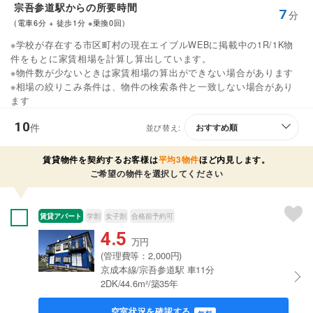
宗吾参道駅からの所要時間
7
分
(電車6分 + 徒歩1分 ※乗換0回)
※学校が存在する市区町村の現在エイブルWEBに掲載中の1R/1K物
件をもとに家賃相場を計算し算出しています。
※物件数が少ないときは家賃相場の算出ができない場合があります
※相場の絞りこみ条件は、物件の検索条件と一致しない場合があり
ます
10
件
並び替え:
賃貸物件を契約するお客様は
平均3物件
ほど内見します。
ご希望の物件を選択してください
賃貸アパート
学割
女子割
合格前予約可
4.5
万円
(管理費等：2,000円)
京成本線/宗吾参道駅 車11分
2DK/44.6m²/築35年
空室状況を確認する