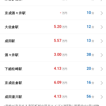
京成酒々井駅
-
10
万円
分
大佐倉駅
5.20
12
万円
分
成田駅
5.57
13
万円
分
酒々井駅
3.00
38
万円
分
下総松崎駅
4.13
20
万円
分
京成佐倉駅
6.09
16
万円
分
成田湯川駅
4.13
56
万円
分
※学校が存在する市区町村の現在エイブルWEBに掲載中の1R/1K物