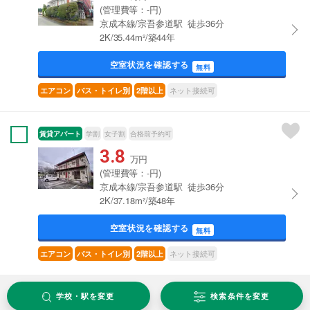
(管理費等：-円)
京成本線/宗吾参道駅 徒歩36分
2K/35.44m²/築44年
空室状況を確認する
無料
ネット接続可
エアコン
バス・トイレ別
2階以上
賃貸アパート
学割
女子割
合格前予約可
3.8
万円
(管理費等：-円)
京成本線/宗吾参道駅 徒歩36分
2K/37.18m²/築48年
空室状況を確認する
無料
ネット接続可
エアコン
バス・トイレ別
2階以上
学校・駅を変更
検索条件を変更