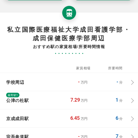
私立国際医療福祉大学成田看護学部・
成田保健医療学部周辺
おすすめ駅の家賃相場/所要時間情報
家賃相場
所要時間
学校周辺
-
-
万円
分
最寄駅1
公津の杜駅
7.29
1
万円
分
京成成田駅
6.45
6
万円
分
宗吾参道駅
-
7
万円
分