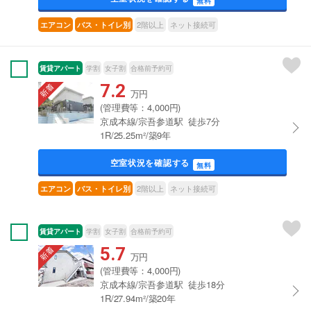
無料
2階以上
ネット接続可
エアコン
バス・トイレ別
賃貸アパート
学割
女子割
合格前予約可
7.2
万円
(管理費等：4,000円)
京成本線/宗吾参道駅 徒歩7分
1R/25.25m²/築9年
空室状況を確認する
無料
2階以上
ネット接続可
エアコン
バス・トイレ別
賃貸アパート
学割
女子割
合格前予約可
5.7
万円
(管理費等：4,000円)
京成本線/宗吾参道駅 徒歩18分
1R/27.94m²/築20年