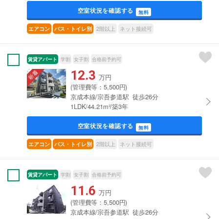
空室状況を確認する
無料
2階以上
ネット接続可
エアコン
バス・トイレ別
賃貸アパート
学割
女子割
合格前予約可
12.3
万円
(管理費等：5,500円)
京成本線/宗吾参道駅 徒歩26分
1LDK/44.21m²/築3年
空室状況を確認する
無料
2階以上
ネット接続可
エアコン
バス・トイレ別
賃貸アパート
学割
女子割
合格前予約可
11.6
万円
(管理費等：5,500円)
京成本線/宗吾参道駅 徒歩26分