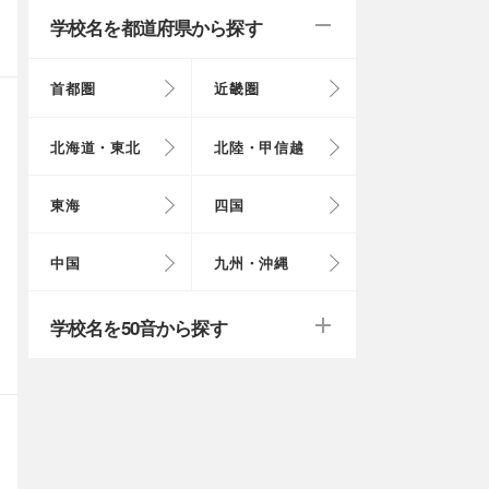
学校名を都道府県から探す
首都圏
近畿圏
東京都
大阪府
北海道
富山県
岐阜県
徳島県
鳥取県
福岡県
北海道・東北
北陸・甲信越
埼玉県
奈良県
岩手県
福井県
愛知県
愛媛県
岡山県
長崎県
東海
四国
茨城県
滋賀県
秋田県
山梨県
山口県
大分県
戻る
戻る
中国
九州・沖縄
群馬県
福島県
鹿児島県
戻る
戻る
戻る
戻る
戻る
戻る
学校名を50音から探す