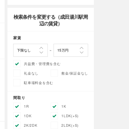
検索条件を変更する（成田湯川駅周
辺の賃貸）
家賃
共益費・管理費を含む
礼金なし
敷金/保証金なし
駐車場料金を含む
間取り
1R
1K
1DK
1LDK(+S)
2K/2DK
2LDK(+S)