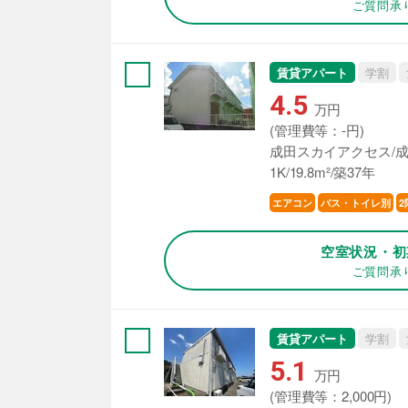
ご質問承
賃貸アパート
学割
4.5
万円
(管理費等：-円)
成田スカイアクセス/成
1K/19.8m²/築37年
エアコン
バス・トイレ別
2
空室状況・初
ご質問承
賃貸アパート
学割
5.1
万円
(管理費等：2,000円)