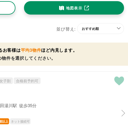
地図表示
並び替え:
るお客様は
平均3物件
ほど内見します。
の物件を選択してください。
女子割
合格前予約可
田湯川駅 徒歩35分
ネット接続可
階以上