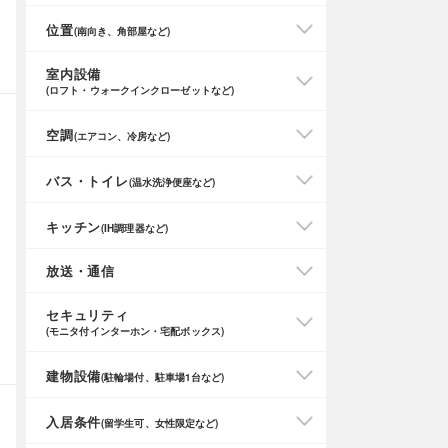
位置
(南向き、角部屋など)
室内設備
(ロフト・ウォークインクローゼットなど)
空調
(エアコン、冷房など)
バス・トイレ
(温水洗浄便座など)
キッチン
(IH調理器など)
放送・通信
セキュリティ
(モニタ付インターホン・宅配ボックス)
建物設備
(駐輪場付、駐車場1台など)
入居条件
(留学生可、女性限定など)