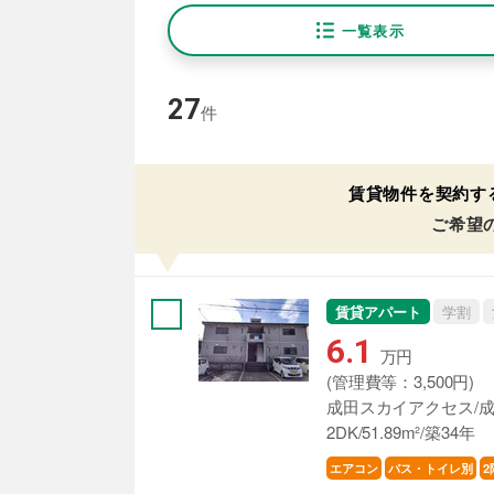
一覧表示
27
件
賃貸物件を契約す
ご希望
賃貸アパート
学割
6.1
万円
(管理費等：3,500円)
成田スカイアクセス/成
2DK/51.89m²/築34年
エアコン
バス・トイレ別
2