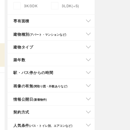
3K/3DK
3LDK(+S)
専有面積
建物種別
(アパート・マンションなど)
建物タイプ
築年数
駅・バス停からの時間
画像の有無
(間取り図・外観ありなど)
情報公開日
(新着物件)
契約方式
人気条件
(バス・トイレ別、エアコンなど)