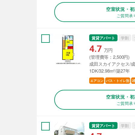
空室状況・初
ご質問承
賃貸アパート
学割
4.7
万円
(管理費等：2,500円)
成田スカイアクセス/成
1DK/32.98m²/築27年
エアコン
バス・トイレ別
2
空室状況・初
ご質問承
賃貸アパート
学割