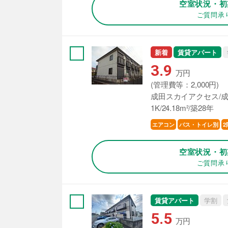
空室状況・初
ご質問承
新着
賃貸アパート
3.9
万円
(管理費等：2,000円)
成田スカイアクセス/成
1K/24.18m²/築28年
エアコン
バス・トイレ別
2
空室状況・初
ご質問承
賃貸アパート
学割
5.5
万円