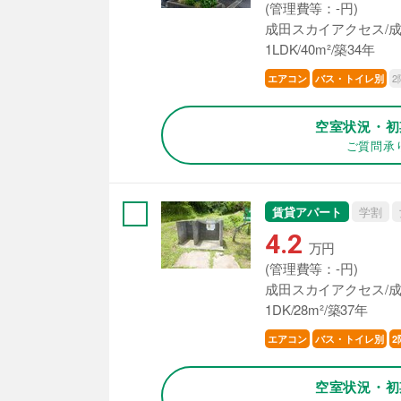
(管理費等：-円)
成田スカイアクセス/成
1LDK/40m²/築34年
2
エアコン
バス・トイレ別
空室状況・初
ご質問承
賃貸アパート
学割
4.2
万円
(管理費等：-円)
成田スカイアクセス/成
1DK/28m²/築37年
エアコン
バス・トイレ別
2
空室状況・初