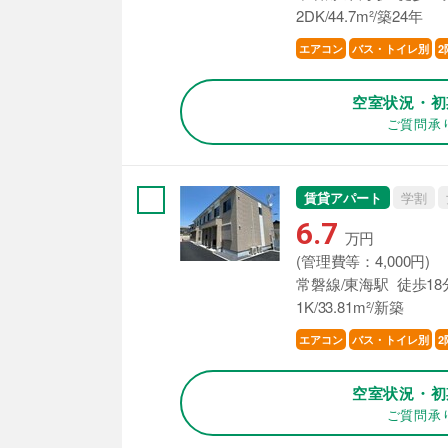
2DK/44.7m²/築24年
エアコン
バス・トイレ別
2
空室状況・初
ご質問承
賃貸アパート
学割
6.7
万円
(管理費等：4,000円)
常磐線/東海駅 徒歩18
1K/33.81m²/新築
エアコン
バス・トイレ別
2
空室状況・初
ご質問承