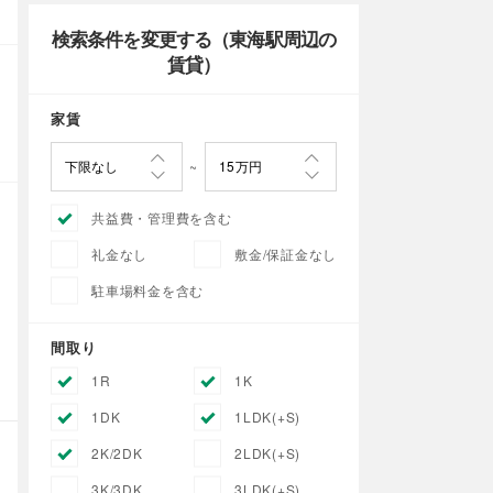
検索条件を変更する（東海駅周辺の
賃貸）
家賃
共益費・管理費を含む
礼金なし
敷金/保証金なし
駐車場料金を含む
間取り
1R
1K
1DK
1LDK(+S)
2K/2DK
2LDK(+S)
3K/3DK
3LDK(+S)