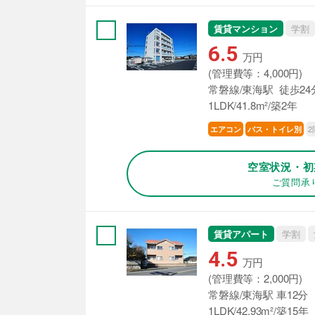
賃貸マンション
学割
6.5
万円
(管理費等：4,000円)
常磐線/東海駅 徒歩24
1LDK/41.8m²/築2年
2
エアコン
バス・トイレ別
空室状況・初
ご質問承
賃貸アパート
学割
4.5
万円
(管理費等：2,000円)
常磐線/東海駅 車12分
1LDK/42.93m²/築15年