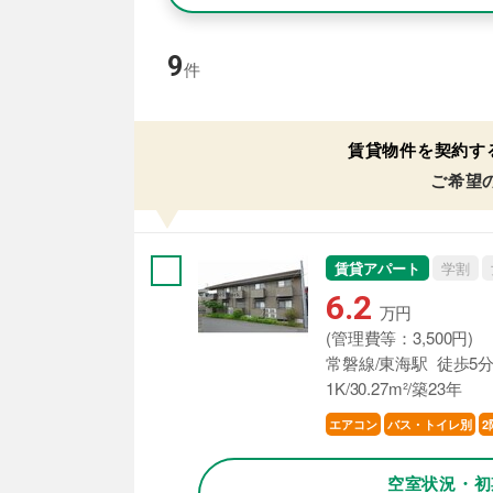
9
件
賃貸物件を契約す
ご希望
賃貸アパート
学割
6.2
万円
(管理費等：3,500円)
常磐線/東海駅 徒歩5
1K/30.27m²/築23年
エアコン
バス・トイレ別
2
空室状況・初