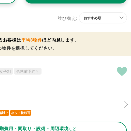
並び替え:
るお客様は
平均3物件
ほど内見します。
の物件を選択してください。
女子割
合格前予約可
分
階以上
ネット接続可
期費用・間取り・設備・周辺環境
など