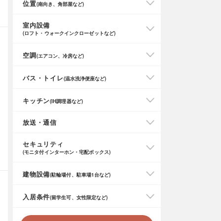
位置
(南向き、角部屋など)
室内設備
(ロフト・ウォークインクローゼットなど)
空調
(エアコン、冷房など)
バス・トイレ
(温水洗浄便座など)
キッチン
(IH調理器など)
放送・通信
セキュリティ
(モニタ付インターホン・宅配ボックス)
建物設備
(駐輪場付、駐車場1台など)
入居条件
(留学生可、女性限定など)