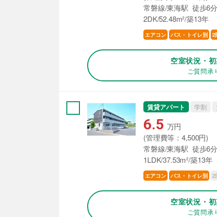
常磐線/東海駅 徒歩6
2DK/52.48m²/築13年
エアコン
バス・トイレ別
2
空室状況・初
ご質問承
賃貸アパート
学割
6.5
万円
(管理費等：4,500円)
常磐線/東海駅 徒歩6
1LDK/37.53m²/築13年
2
エアコン
バス・トイレ別
空室状況・初
ご質問承