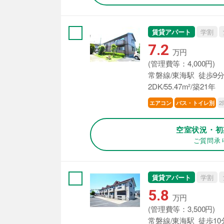
賃貸アパート
学割
7.2
万円
(管理費等：4,000円)
常磐線/東海駅 徒歩9
2DK/55.47m²/築21年
2
エアコン
バス・トイレ別
空室状況・初
ご質問承
賃貸アパート
学割
5.8
万円
(管理費等：3,500円)
常磐線/東海駅 徒歩10