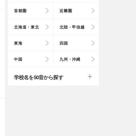
首都圏
近畿圏
東京都
大阪府
北海道
富山県
岐阜県
徳島県
鳥取県
福岡県
北海道・東北
北陸・甲信越
埼玉県
奈良県
岩手県
福井県
愛知県
愛媛県
岡山県
長崎県
東海
四国
茨城県
滋賀県
秋田県
山梨県
山口県
大分県
戻る
戻る
中国
九州・沖縄
群馬県
福島県
鹿児島県
戻る
戻る
戻る
戻る
戻る
戻る
学校名を50音から探す