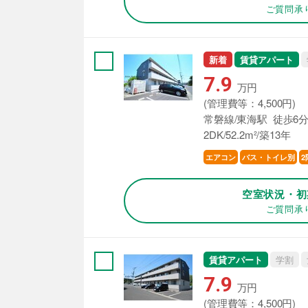
ご質問承
新着
賃貸アパート
7.9
万円
(管理費等：4,500円)
常磐線/東海駅 徒歩6
2DK/52.2m²/築13年
エアコン
バス・トイレ別
2
空室状況・初
ご質問承
賃貸アパート
学割
7.9
万円
(管理費等：4,500円)