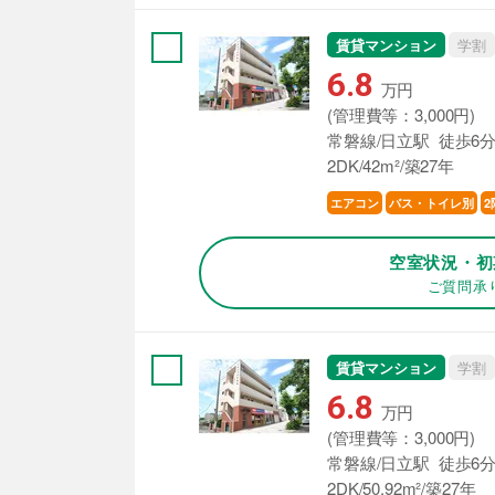
賃貸マンション
学割
6.8
万円
(管理費等：3,000円)
常磐線/日立駅 徒歩6
2DK/42m²/築27年
エアコン
バス・トイレ別
2
空室状況・初
ご質問承
賃貸マンション
学割
6.8
万円
(管理費等：3,000円)
常磐線/日立駅 徒歩6
2DK/50.92m²/築27年