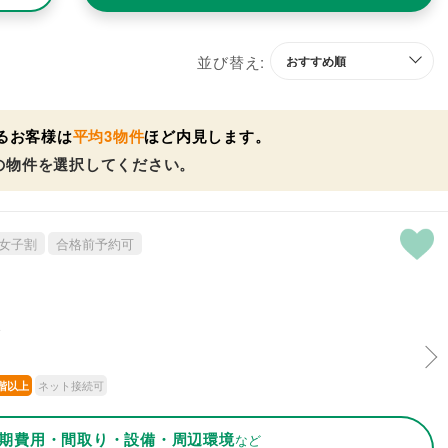
並び替え:
るお客様は
平均3物件
ほど内見します。
の物件を選択してください。
女子割
合格前予約可
分
ネット接続可
階以上
期費用・間取り・設備・周辺環境
など