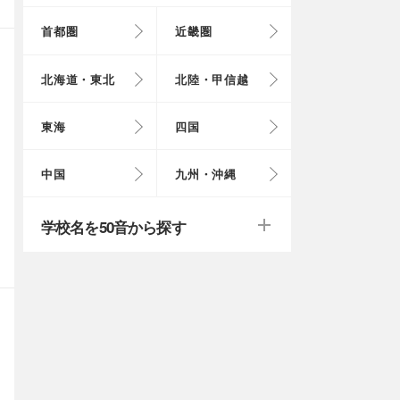
首都圏
近畿圏
東京都
大阪府
北海道
富山県
岐阜県
徳島県
鳥取県
福岡県
北海道・東北
北陸・甲信越
埼玉県
奈良県
岩手県
福井県
愛知県
愛媛県
岡山県
長崎県
東海
四国
茨城県
滋賀県
秋田県
山梨県
山口県
大分県
戻る
戻る
中国
九州・沖縄
群馬県
福島県
鹿児島県
戻る
戻る
戻る
戻る
戻る
戻る
学校名を50音から探す