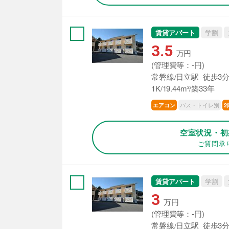
賃貸アパート
学割
3.5
万円
(管理費等：-円)
常磐線/日立駅 徒歩3
1K/19.44m²/築33年
バス・トイレ別
エアコン
2
空室状況・初
ご質問承
賃貸アパート
学割
3
万円
(管理費等：-円)
常磐線/日立駅 徒歩3