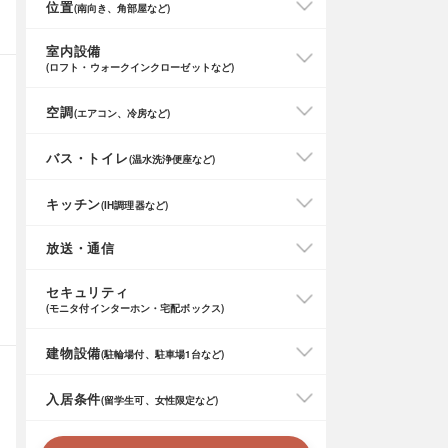
位置
(南向き、角部屋など)
室内設備
(ロフト・ウォークインクローゼットなど)
空調
(エアコン、冷房など)
バス・トイレ
(温水洗浄便座など)
キッチン
(IH調理器など)
放送・通信
セキュリティ
(モニタ付インターホン・宅配ボックス)
建物設備
(駐輪場付、駐車場1台など)
入居条件
(留学生可、女性限定など)