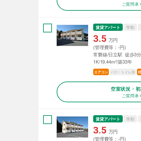
ご質問承
賃貸アパート
学割
3.5
万円
(管理費等：-円)
常磐線/日立駅 徒歩3
1K/19.44m²/築33年
バス・トイレ別
エアコン
2
空室状況・初
ご質問承
賃貸アパート
学割
3.5
万円
(管理費等：-円)