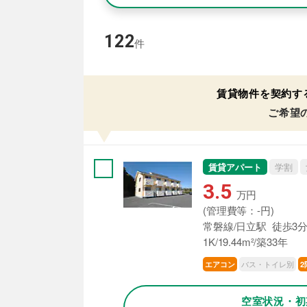
122
件
賃貸物件を契約す
ご希望
賃貸アパート
学割
3.5
万円
(管理費等：-円)
常磐線/日立駅 徒歩3
1K/19.44m²/築33年
バス・トイレ別
エアコン
2
空室状況・初