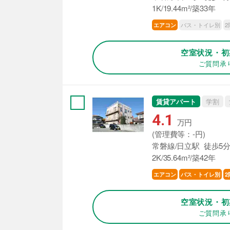
1K/19.44m²/築33年
バス・トイレ別
2
エアコン
空室状況・初
ご質問承
賃貸アパート
学割
4.1
万円
(管理費等：-円)
常磐線/日立駅 徒歩5
2K/35.64m²/築42年
エアコン
バス・トイレ別
2
空室状況・初
ご質問承