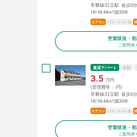
常磐線/日立駅 徒歩3
1K/19.44m²/築33年
バス・トイレ別
エアコン
2
空室状況・初
ご質問承
賃貸アパート
学割
3.5
万円
(管理費等：-円)
常磐線/日立駅 徒歩3
1K/19.44m²/築33年
バス・トイレ別
エアコン
2
空室状況・初
ご質問承